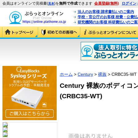
会員はオンラインで見積書(
)を
無料で作成
できます
会員登録(無料)
ログイン
見本
法人のお客様 請求書払いのご案内
学校・官公庁のお客様 校費・公費
研究機関のお客様 科研費払いのご案
ホーム
>
Century
>
裸族
> CRBC35-WT
Century 裸族のボディコン
(CRBC35-WT)