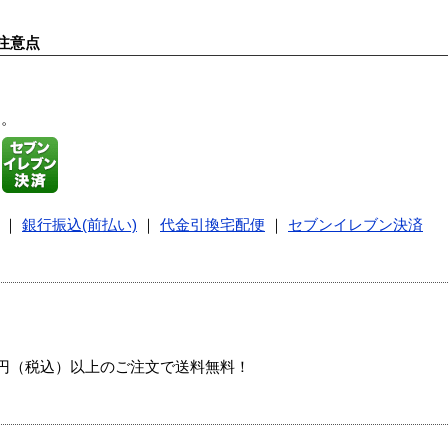
注意点
す。
｜
銀行振込(前払い)
｜
代金引換宅配便
｜
セブンイレブン決済
00円（税込）以上のご注文で送料無料！