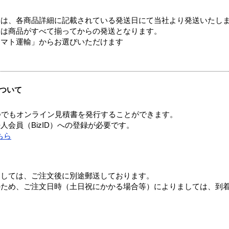
ては、各商品詳細に記載されている発送日にて当社より発送いたし
送は商品がすべて揃ってからの発送となります。
ヤマト運輸」からお選びいただけます
ついて
つでもオンライン見積書を発行することができます。
会員（BizID）への登録が必要です。
ちら
ましては、ご注文後に別途郵送しております。
のため、ご注文日時（土日祝にかかる場合等）によりましては、到