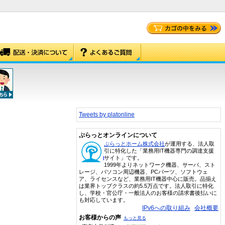
Tweets by platonline
ぷらっとオンラインについて
ぷらっとホーム株式会社
が運用する、法人取
引に特化した「業務用IT機器専門の調達支援
サイト」です。
1999年よりネットワーク機器、サーバ、スト
レージ、パソコン周辺機器、PCパーツ、ソフトウェ
ア、ライセンスなど、業務用IT機器中心に販売。品揃え
は業界トップクラスの約5.5万点です。法人取引に特化
し、学校・官公庁・一般法人のお客様の請求書後払いに
も対応しています。
IPv6への取り組み
会社概要
お客様からの声
もっと見る