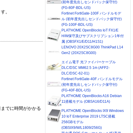
(初年度先出しセンドバック保守付)
(FG-80F-BDL-US)
ます。
Fortinet FortiGate-100F バンドルモデ
ル (初年度先出しセンドバック保守付)
(FG-100F-BDL-US)
PLAT'HOME OpenBlocks IoT FX1/E
H/W保守及びサブスクリプション1年付
属 (OBSFX1/E/D11/H1S1)
LENOVO 20X2SC8G00 ThinkPad L14
Gen2 (20X2SC8G00)
エイム電子 光ファイバーケーブル
DLC/DSC MM62.5 1m (AFP2-
DLC/DSC-62-01)
Fortinet FortiGate-40F バンドルモデル
(初年度先出しセンドバック保守付)
(FG-40F-BDL-US)
PLAT'HOME OpenBlocks A16 Debian
11搭載モデル (OBSA16/D11A)
着までに時間がかかる
PLAT'HOME OpenBlocks IX9 Windows
10 IoT Enterprise 2019 LTSC搭載
256GBモデル
(OBSIX9/W/L1809/256G)