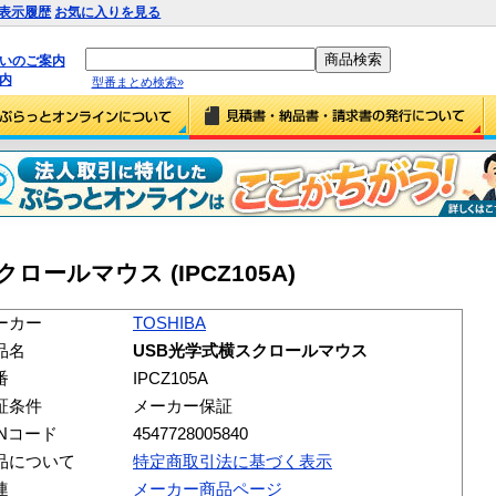
表示履歴
お気に入りを見る
払いのご案内
内
型番まとめ検索»
クロールマウス (IPCZ105A)
ーカー
TOSHIBA
品名
USB光学式横スクロールマウス
番
IPCZ105A
証条件
メーカー保証
ANコード
4547728005840
品について
特定商取引法に基づく表示
連
メーカー商品ページ