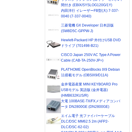
間付き (EBIX/SYSLOG120G/1Y)
内田洋行 イレーザーFB型(大) 7-337-
0040 (7-337-0040)
三菱電機 GX Developer 日本語版
(SW8D5C-GPPW-J)
Hewlett-Packard HP 外付けUSB DVD
ドライブ (701498-B21)
CISCO Japan 250V AC Type A Power
Cable (CAB-TA-250V-JP=)
PLAT'HOME OpenBlocks IX9 Debian
11搭載モデル (OBSIX9/D11A)
金井電器産業 MINI KEYBOARD Pro
USBモデル 英語版 (金井電器)
(HMB632KUS/R)
大電 100BASE-TX/FXメディアコンバ
ータ DN2800GE (DN2800GE)
エイム電子 光ファイバーケーブル
DLC/DSC MM62.5 2m (AFP2-
DLC/DSC-62-02)