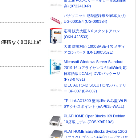
富士通 POS-Cサーマルロール紙(高保
存) (0722410-P)
パナソニック 感熱記録紙B4(6本入り)
UG-0001B4 (UG-0001B4)
応研 販売大臣 NX スタンドアロン
(OKN-423533)
の事情なく8日以上経
大電 環境対応 1000BASE-T/X メディ
アコンバータ (DN1800SG2E)
Microsoft Windows Server Standard
2019 16コアライセンス 64bitWin対応
日本語版 5CAL付 DVDパッケージ
(P73-07691)
IDEC AUTO-ID SOLUTIONS バッテリ
ー BP-007 (BP-007)
TP-Link AX1800 壁面埋め込み型 Wi-Fi
6アクセスポイント (EAP615-WALL)
PLAT'HOME OpenBlocks IX9 Debian
10搭載モデル (OBSIX9/D10A)
PLAT'HOME EasyBlocks Syslog 120G
サブスクリプション(保守サービス) 1年