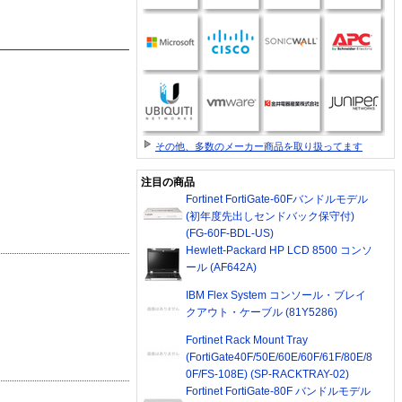
その他、多数のメーカー商品を取り扱ってます
注目の商品
Fortinet FortiGate-60Fバンドルモデル
(初年度先出しセンドバック保守付)
(FG-60F-BDL-US)
Hewlett-Packard HP LCD 8500 コンソ
ール (AF642A)
IBM Flex System コンソール・ブレイ
クアウト・ケーブル (81Y5286)
Fortinet Rack Mount Tray
(FortiGate40F/50E/60E/60F/61F/80E/8
0F/FS-108E) (SP-RACKTRAY-02)
Fortinet FortiGate-80F バンドルモデル