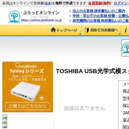
会員はオンラインで見積書(
)を
無料で作成
できます
会員登録(無料)
ログイン
見本
法人のお客様 請求書払いのご案内
学校・官公庁のお客様 校費・公費
研究機関のお客様 科研費払いのご案
TOSHIBA USB光学式横ス
メ
商
型
保
J
返
関