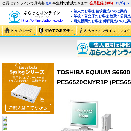
会員はオンラインで見積書(
)を
無料で作成
できます
会員登録(無料)
ログイン
見本
法人のお客様 請求書払いのご案内
学校・官公庁のお客様 校費・公費
研究機関のお客様 科研費払いのご案
TOSHIBA EQUIUM S6500
PES6520CNYR1P (PES6