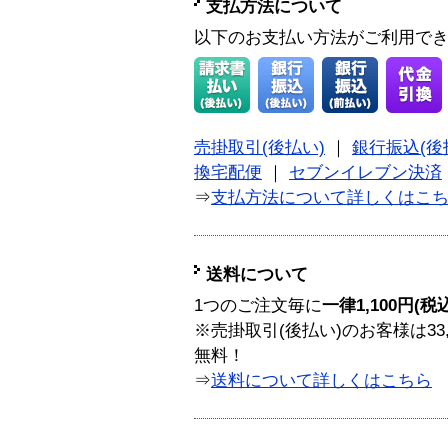
支払方法について
以下のお支払い方法がご利用で
売掛取引(後払い)
｜
銀行振込(後
換宅配便
｜
セブンイレブン決済
⇒
支払方法について詳しくはこ
送料について
1つのご注文毎に
一律1,100円(税
※売掛取引(後払い)のお客様は33
無料！
⇒
送料について詳しくはこちら