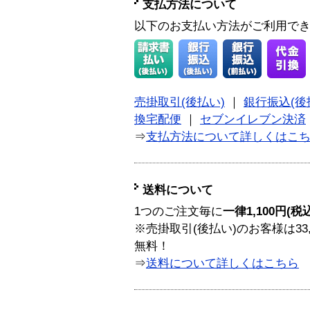
支払方法について
以下のお支払い方法がご利用で
売掛取引(後払い)
｜
銀行振込(後
換宅配便
｜
セブンイレブン決済
⇒
支払方法について詳しくはこ
送料について
1つのご注文毎に
一律1,100円(税
※売掛取引(後払い)のお客様は33
無料！
⇒
送料について詳しくはこちら