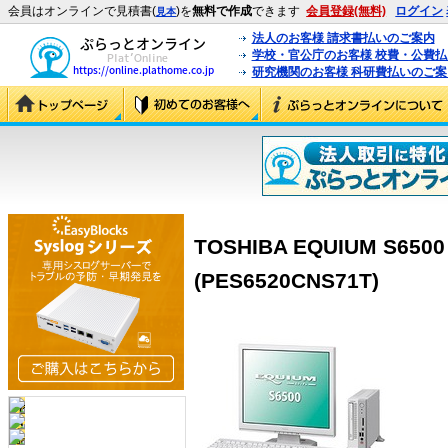
会員はオンラインで見積書(
)を
無料で作成
できます
会員登録(無料)
ログイン
見本
法人のお客様 請求書払いのご案内
学校・官公庁のお客様 校費・公費
研究機関のお客様 科研費払いのご案
TOSHIBA EQUIUM S6500
(PES6520CNS71T)