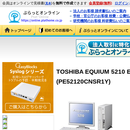
会員はオンラインで見積書(
)を
無料で作成
できます
会員登録(無料)
ログイン
見本
法人のお客様 請求書払いのご案内
学校・官公庁のお客様 校費・公費
研究機関のお客様 科研費払いのご案
TOSHIBA EQUIUM 5210 
(PE52120CNSR1Y)