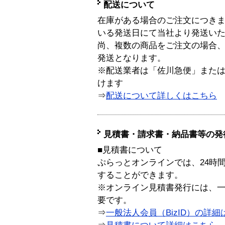
配送について
在庫がある場合のご注文につき
いる発送日にて当社より発送い
尚、複数の商品をご注文の場合
発送となります。
※配送業者は「佐川急便」また
けます
⇒
配送について詳しくはこちら
見積書・請求書・納品書等の発
■見積書について
ぷらっとオンラインでは、24時
することができます。
※オンライン見積書発行には、一般
要です。
⇒
一般法人会員（BizID）の詳細