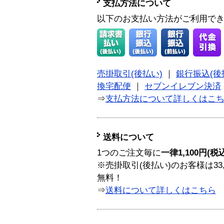
支払方法について
以下のお支払い方法がご利用で
売掛取引(後払い)
｜
銀行振込(後
換宅配便
｜
セブンイレブン決済
⇒
支払方法について詳しくはこ
送料について
1つのご注文毎に
一律1,100円(税
※売掛取引(後払い)のお客様は33
無料！
⇒
送料について詳しくはこちら