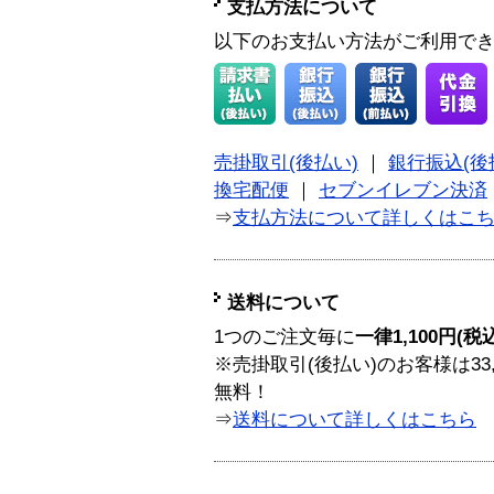
支払方法について
以下のお支払い方法がご利用で
売掛取引(後払い)
｜
銀行振込(後
換宅配便
｜
セブンイレブン決済
⇒
支払方法について詳しくはこ
送料について
1つのご注文毎に
一律1,100円(税
※売掛取引(後払い)のお客様は33
無料！
⇒
送料について詳しくはこちら