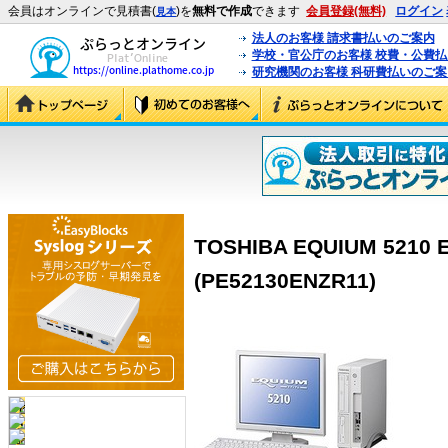
会員はオンラインで見積書(
)を
無料で作成
できます
会員登録(無料)
ログイン
見本
法人のお客様 請求書払いのご案内
学校・官公庁のお客様 校費・公費
研究機関のお客様 科研費払いのご案
TOSHIBA EQUIUM 5210 
(PE52130ENZR11)