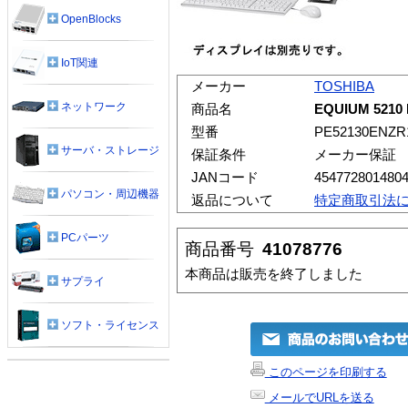
OpenBlocks
IoT関連
メーカー
TOSHIBA
ネットワーク
商品名
EQUIUM 5210
型番
PE52130ENZR
サーバ・ストレージ
保証条件
メーカー保証
JANコード
454772801480
パソコン・周辺機器
返品について
特定商取引法
PCパーツ
商品番号
41078776
本商品は販売を終了しました
サプライ
ソフト・ライセンス
このページを印刷する
メールでURLを送る