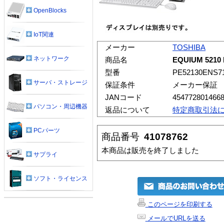
OpenBlocks
IoT関連
メーカー
TOSHIBA
ネットワーク
商品名
EQUIUM 5210 
型番
PE52130ENS7
サーバ・ストレージ
保証条件
メーカー保証
JANコード
454772801466
パソコン・周辺機器
返品について
特定商取引法
PCパーツ
商品番号
41078762
本商品は販売を終了しました
サプライ
ソフト・ライセンス
このページを印刷する
メールでURLを送る