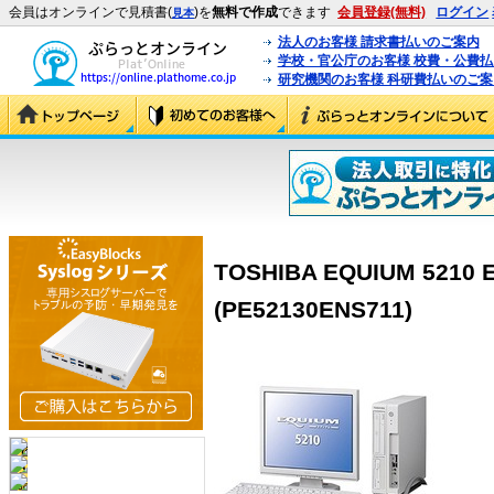
会員はオンラインで見積書(
)を
無料で作成
できます
会員登録(無料)
ログイン
見本
法人のお客様 請求書払いのご案内
学校・官公庁のお客様 校費・公費
研究機関のお客様 科研費払いのご案
TOSHIBA EQUIUM 5210 
(PE52130ENS711)