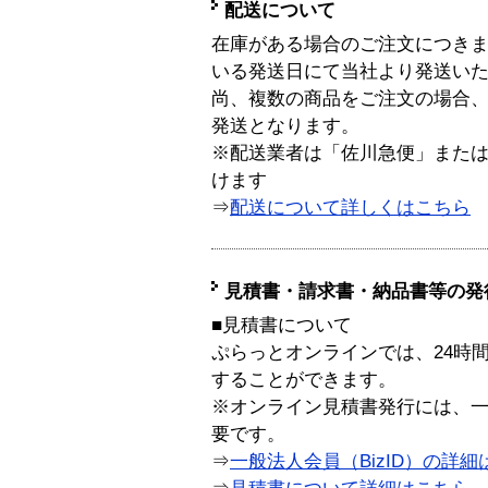
配送について
在庫がある場合のご注文につき
いる発送日にて当社より発送い
尚、複数の商品をご注文の場合
発送となります。
※配送業者は「佐川急便」また
けます
⇒
配送について詳しくはこちら
見積書・請求書・納品書等の発
■見積書について
ぷらっとオンラインでは、24時
することができます。
※オンライン見積書発行には、一般
要です。
⇒
一般法人会員（BizID）の詳細