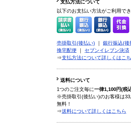
支払方法について
以下のお支払い方法がご利用で
売掛取引(後払い)
｜
銀行振込(後
換宅配便
｜
セブンイレブン決済
⇒
支払方法について詳しくはこ
送料について
1つのご注文毎に
一律1,100円(税
※売掛取引(後払い)のお客様は33
無料！
⇒
送料について詳しくはこちら