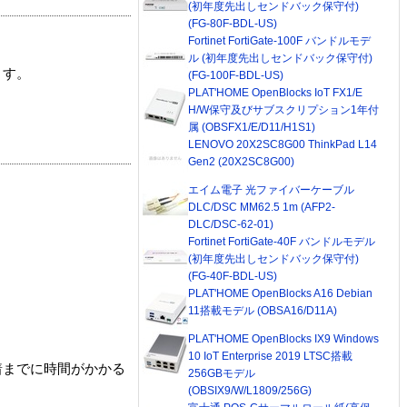
(初年度先出しセンドバック保守付)
(FG-80F-BDL-US)
Fortinet FortiGate-100F バンドルモデ
ル (初年度先出しセンドバック保守付)
ます。
(FG-100F-BDL-US)
PLAT'HOME OpenBlocks IoT FX1/E
H/W保守及びサブスクリプション1年付
属 (OBSFX1/E/D11/H1S1)
LENOVO 20X2SC8G00 ThinkPad L14
Gen2 (20X2SC8G00)
エイム電子 光ファイバーケーブル
DLC/DSC MM62.5 1m (AFP2-
DLC/DSC-62-01)
Fortinet FortiGate-40F バンドルモデル
(初年度先出しセンドバック保守付)
(FG-40F-BDL-US)
PLAT'HOME OpenBlocks A16 Debian
11搭載モデル (OBSA16/D11A)
PLAT'HOME OpenBlocks IX9 Windows
10 IoT Enterprise 2019 LTSC搭載
着までに時間がかかる
256GBモデル
(OBSIX9/W/L1809/256G)