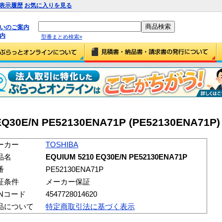
表示履歴
お気に入りを見る
払いのご案内
内
型番まとめ検索»
EQ30E/N PE52130ENA71P (PE52130ENA71P)
ーカー
TOSHIBA
品名
EQUIUM 5210 EQ30E/N PE52130ENA71P
番
PE52130ENA71P
証条件
メーカー保証
ANコード
4547728014620
品について
特定商取引法に基づく表示