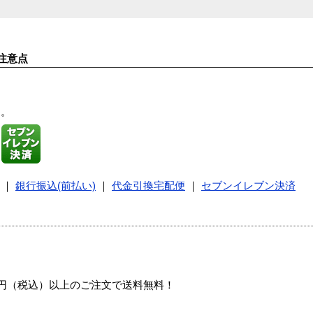
注意点
す。
｜
銀行振込(前払い)
｜
代金引換宅配便
｜
セブンイレブン決済
00円（税込）以上のご注文で送料無料！