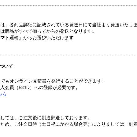
ては、各商品詳細に記載されている発送日にて当社より発送いたし
送は商品がすべて揃ってからの発送となります。
ヤマト運輸」からお選びいただけます
ついて
つでもオンライン見積書を発行することができます。
会員（BizID）への登録が必要です。
ちら
ましては、ご注文後に別途郵送しております。
のため、ご注文日時（土日祝にかかる場合等）によりましては、到