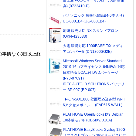
富士通 POS-Cサーマルロール紙(高保
存) (0722410-P)
パナソニック 感熱記録紙B4(6本入り)
UG-0001B4 (UG-0001B4)
応研 販売大臣 NX スタンドアロン
(OKN-423533)
大電 環境対応 1000BASE-T/X メディ
アコンバータ (DN1800SG2E)
の事情なく8日以上経
Microsoft Windows Server Standard
2019 16コアライセンス 64bitWin対応
日本語版 5CAL付 DVDパッケージ
(P73-07691)
IDEC AUTO-ID SOLUTIONS バッテリ
ー BP-007 (BP-007)
TP-Link AX1800 壁面埋め込み型 Wi-Fi
6アクセスポイント (EAP615-WALL)
PLAT'HOME OpenBlocks IX9 Debian
10搭載モデル (OBSIX9/D10A)
PLAT'HOME EasyBlocks Syslog 120G
サブスクリプション(保守サービス) 1年