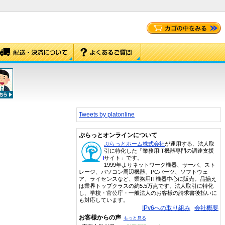
Tweets by platonline
ぷらっとオンラインについて
ぷらっとホーム株式会社
が運用する、法人取
引に特化した「業務用IT機器専門の調達支援
サイト」です。
1999年よりネットワーク機器、サーバ、スト
レージ、パソコン周辺機器、PCパーツ、ソフトウェ
ア、ライセンスなど、業務用IT機器中心に販売。品揃え
は業界トップクラスの約5.5万点です。法人取引に特化
し、学校・官公庁・一般法人のお客様の請求書後払いに
も対応しています。
IPv6への取り組み
会社概要
お客様からの声
もっと見る