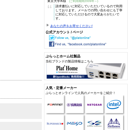
東京大学/K様
(ご利用期間2009年～)
“
請求書払いに対応していただいているので利用
しております。メールでの問い合わせにも丁寧
に対応していただけるので大変ありがたいで
す。
あなたの声をお寄せください!
公式アカウント / ページ
ぷらっとホーム社製品
当社ブランドの製品情報はこちら
人気・定番メーカー
ぷらっとオンラインで人気のメーカーをご紹介！