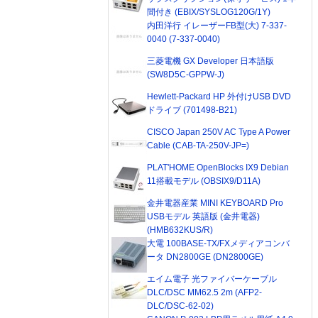
間付き (EBIX/SYSLOG120G/1Y)
内田洋行 イレーザーFB型(大) 7-337-
0040 (7-337-0040)
三菱電機 GX Developer 日本語版
(SW8D5C-GPPW-J)
Hewlett-Packard HP 外付けUSB DVD
ドライブ (701498-B21)
CISCO Japan 250V AC Type A Power
Cable (CAB-TA-250V-JP=)
PLAT'HOME OpenBlocks IX9 Debian
11搭載モデル (OBSIX9/D11A)
金井電器産業 MINI KEYBOARD Pro
USBモデル 英語版 (金井電器)
(HMB632KUS/R)
大電 100BASE-TX/FXメディアコンバ
ータ DN2800GE (DN2800GE)
エイム電子 光ファイバーケーブル
DLC/DSC MM62.5 2m (AFP2-
DLC/DSC-62-02)