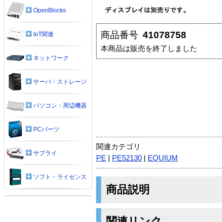
OpenBlocks
商品番号
41078758
IoT関連
本商品は販売を終了しました
ネットワーク
サーバ・ストレージ
パソコン・周辺機器
PCパーツ
関連カテゴリ
サプライ
PE
|
PE52130
|
EQUIUM
ソフト・ライセンス
商品説明
関連リンク