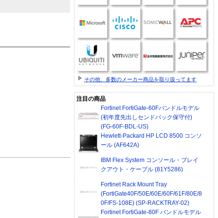
その他、多数のメーカー商品を取り扱ってます
注目の商品
Fortinet FortiGate-60Fバンドルモデル
(初年度先出しセンドバック保守付)
(FG-60F-BDL-US)
Hewlett-Packard HP LCD 8500 コンソ
ール (AF642A)
IBM Flex System コンソール・ブレイ
クアウト・ケーブル (81Y5286)
Fortinet Rack Mount Tray
(FortiGate40F/50E/60E/60F/61F/80E/8
0F/FS-108E) (SP-RACKTRAY-02)
Fortinet FortiGate-80F バンドルモデル