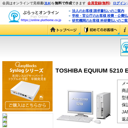
会員はオンラインで見積書(
)を
無料で作成
できます
会員登録(無料)
ログイン
見本
法人のお客様 請求書払いのご案内
学校・官公庁のお客様 校費・公費
研究機関のお客様 科研費払いのご案
TOSHIBA EQUIUM 5210 
メ
商
型
保
J
返