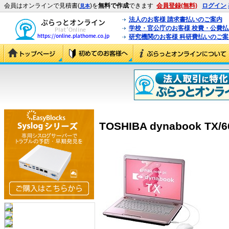
会員はオンラインで見積書(
)を
無料で作成
できます
会員登録(無料)
ログイン
見本
法人のお客様 請求書払いのご案内
学校・官公庁のお客様 校費・公費
研究機関のお客様 科研費払いのご案
TOSHIBA dynabook TX/