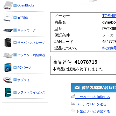
OpenBlocks
メーカー
TOSHI
IoT関連
商品名
dynabo
型番
PATX6
ネットワーク
保証条件
メーカ
JANコード
454772
サーバ・ストレージ
返品について
特定商
パソコン・周辺機器
商品番号
41078715
PCパーツ
本商品は販売を終了しました
サプライ
ソフト・ライセンス
このページを印刷する
メールでURLを送る
お気に入りに追加する