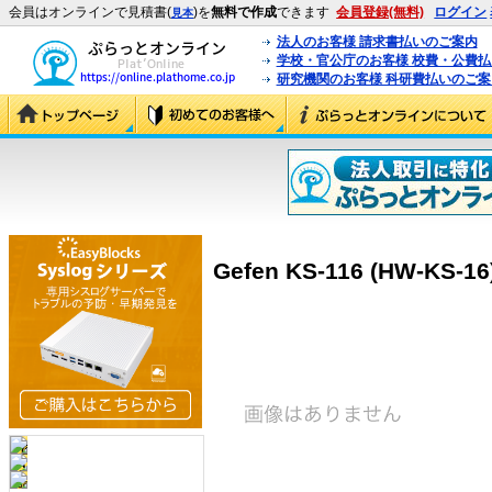
会員はオンラインで見積書(
)を
無料で作成
できます
会員登録(無料)
ログイン
見本
法人のお客様 請求書払いのご案内
学校・官公庁のお客様 校費・公費
研究機関のお客様 科研費払いのご案
Gefen KS-116 (HW-KS-16