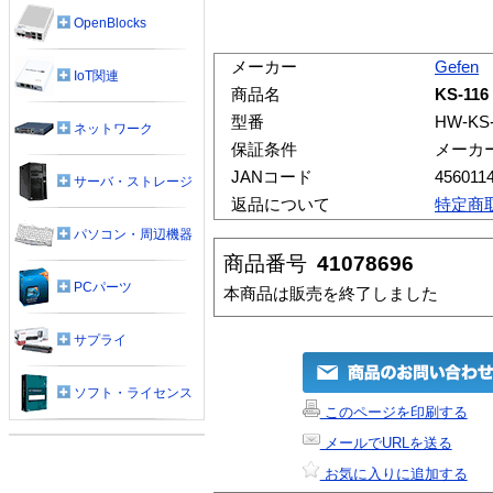
OpenBlocks
メーカー
Gefen
IoT関連
商品名
KS-116
型番
HW-KS
ネットワーク
保証条件
メーカ
JANコード
456011
サーバ・ストレージ
返品について
特定商
パソコン・周辺機器
商品番号
41078696
PCパーツ
本商品は販売を終了しました
サプライ
ソフト・ライセンス
このページを印刷する
メールでURLを送る
お気に入りに追加する