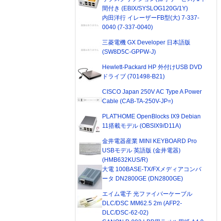
間付き (EBIX/SYSLOG120G/1Y)
内田洋行 イレーザーFB型(大) 7-337-
0040 (7-337-0040)
三菱電機 GX Developer 日本語版
(SW8D5C-GPPW-J)
Hewlett-Packard HP 外付けUSB DVD
ドライブ (701498-B21)
CISCO Japan 250V AC Type A Power
Cable (CAB-TA-250V-JP=)
PLAT'HOME OpenBlocks IX9 Debian
11搭載モデル (OBSIX9/D11A)
金井電器産業 MINI KEYBOARD Pro
USBモデル 英語版 (金井電器)
(HMB632KUS/R)
大電 100BASE-TX/FXメディアコンバ
ータ DN2800GE (DN2800GE)
エイム電子 光ファイバーケーブル
DLC/DSC MM62.5 2m (AFP2-
DLC/DSC-62-02)