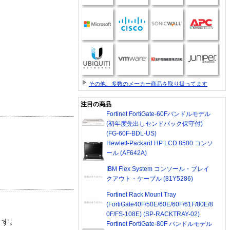
その他、多数のメーカー商品を取り扱ってます
注目の商品
Fortinet FortiGate-60Fバンドルモデル
(初年度先出しセンドバック保守付)
(FG-60F-BDL-US)
Hewlett-Packard HP LCD 8500 コンソ
ール (AF642A)
IBM Flex System コンソール・ブレイ
クアウト・ケーブル (81Y5286)
Fortinet Rack Mount Tray
(FortiGate40F/50E/60E/60F/61F/80E/8
0F/FS-108E) (SP-RACKTRAY-02)
ます。
Fortinet FortiGate-80F バンドルモデル