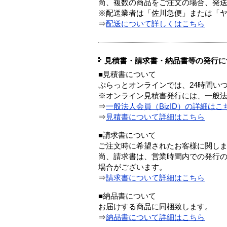
尚、複数の商品をご注文の場合、発
※配送業者は「佐川急便」または「
⇒
配送について詳しくはこちら
見積書・請求書・納品書等の発行に
■見積書について
ぷらっとオンラインでは、24時間い
※オンライン見積書発行には、一般法人
⇒
一般法人会員（BizID）の詳細はこ
⇒
見積書について詳細はこちら
■請求書について
ご注文時に希望されたお客様に関し
尚、請求書は、営業時間内での発行
場合がございます。
⇒
請求書について詳細はこちら
■納品書について
お届けする商品に同梱致します。
⇒
納品書について詳細はこちら