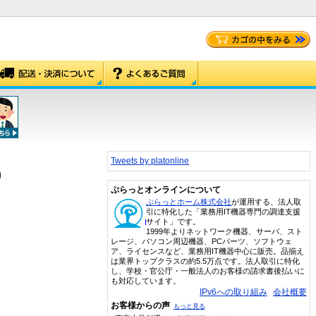
Tweets by platonline
)
ぷらっとオンラインについて
ぷらっとホーム株式会社
が運用する、法人取
引に特化した「業務用IT機器専門の調達支援
サイト」です。
1999年よりネットワーク機器、サーバ、スト
レージ、パソコン周辺機器、PCパーツ、ソフトウェ
ア、ライセンスなど、業務用IT機器中心に販売。品揃え
は業界トップクラスの約5.5万点です。法人取引に特化
し、学校・官公庁・一般法人のお客様の請求書後払いに
も対応しています。
IPv6への取り組み
会社概要
お客様からの声
もっと見る