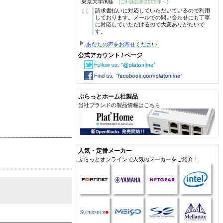
東京大学/K様
(ご利用期間2009年～)
“
請求書払いに対応していただいているので利用
しております。メールでの問い合わせにも丁寧
に対応していただけるので大変ありがたいで
す。
あなたの声をお寄せください!
公式アカウント / ページ
ぷらっとホーム社製品
当社ブランドの製品情報はこちら
人気・定番メーカー
ぷらっとオンラインで人気のメーカーをご紹介！