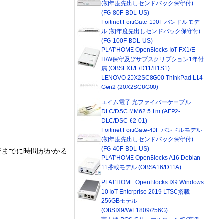
(初年度先出しセンドバック保守付)
(FG-80F-BDL-US)
Fortinet FortiGate-100F バンドルモデ
ル (初年度先出しセンドバック保守付)
(FG-100F-BDL-US)
PLAT'HOME OpenBlocks IoT FX1/E
H/W保守及びサブスクリプション1年付
属 (OBSFX1/E/D11/H1S1)
LENOVO 20X2SC8G00 ThinkPad L14
Gen2 (20X2SC8G00)
エイム電子 光ファイバーケーブル
DLC/DSC MM62.5 1m (AFP2-
DLC/DSC-62-01)
Fortinet FortiGate-40F バンドルモデル
(初年度先出しセンドバック保守付)
(FG-40F-BDL-US)
着までに時間がかかる
PLAT'HOME OpenBlocks A16 Debian
11搭載モデル (OBSA16/D11A)
PLAT'HOME OpenBlocks IX9 Windows
10 IoT Enterprise 2019 LTSC搭載
256GBモデル
(OBSIX9/W/L1809/256G)