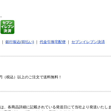
す。
｜
銀行振込(前払い)
｜
代金引換宅配便
｜
セブンイレブン決済
00円（税込）以上のご注文で送料無料！
ては、各商品詳細に記載されている発送日にて当社より発送いたし