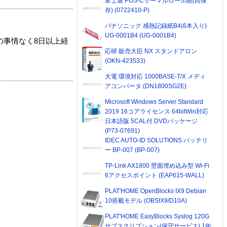
富士通 POS-Cサーマルロール紙(高保
存) (0722410-P)
パナソニック 感熱記録紙B4(6本入り)
UG-0001B4 (UG-0001B4)
の事情なく8日以上経
応研 販売大臣 NX スタンドアロン
(OKN-423533)
大電 環境対応 1000BASE-T/X メディ
アコンバータ (DN1800SG2E)
Microsoft Windows Server Standard
2019 16コアライセンス 64bitWin対応
日本語版 5CAL付 DVDパッケージ
(P73-07691)
IDEC AUTO-ID SOLUTIONS バッテリ
ー BP-007 (BP-007)
TP-Link AX1800 壁面埋め込み型 Wi-Fi
6アクセスポイント (EAP615-WALL)
PLAT'HOME OpenBlocks IX9 Debian
10搭載モデル (OBSIX9/D10A)
PLAT'HOME EasyBlocks Syslog 120G
サブスクリプション(保守サービス) 1年