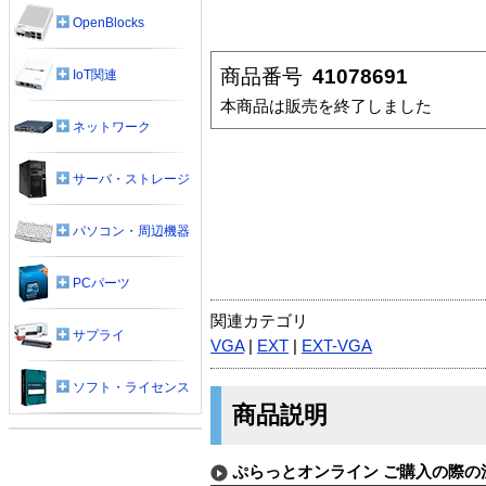
OpenBlocks
商品番号
41078691
IoT関連
本商品は販売を終了しました
ネットワーク
サーバ・ストレージ
パソコン・周辺機器
PCパーツ
関連カテゴリ
サプライ
VGA
|
EXT
|
EXT-VGA
ソフト・ライセンス
商品説明
ぷらっとオンライン ご購入の際の