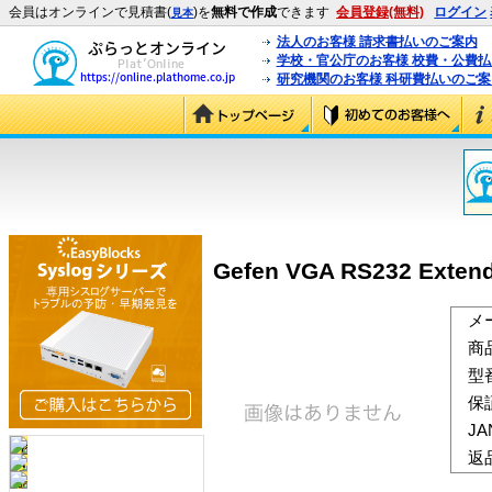
会員はオンラインで見積書(
)を
無料で作成
できます
会員登録(無料)
ログイン
見本
法人のお客様 請求書払いのご案内
学校・官公庁のお客様 校費・公費
研究機関のお客様 科研費払いのご案
Gefen VGA RS232 Exten
メ
商
型
保
J
返