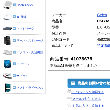
OpenBlocks
メーカー
Gefen
IoT関連
商品名
USB to
型番
EXT-US
ネットワーク
保証条件
メーカ
JANコード
458226
サーバ・ストレージ
返品について
特定商
パソコン・周辺機器
商品番号
41078675
PCパーツ
本商品は販売を終了しました
サプライ
ソフト・ライセンス
このページを印刷する
メールでURLを送る
お気に入りに追加する