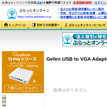
会員はオンラインで見積書(
)を
無料で作成
できます
会員登録(無料)
ログイン
見本
法人のお客様 請求書払いのご案内
学校・官公庁のお客様 校費・公費
研究機関のお客様 科研費払いのご案
Gefen USB to VGA Adapt