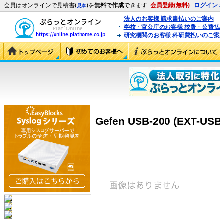
会員はオンラインで見積書(
)を
無料で作成
できます
会員登録(無料)
ログイン
見本
法人のお客様 請求書払いのご案内
学校・官公庁のお客様 校費・公費
研究機関のお客様 科研費払いのご案
Gefen USB-200 (EXT-USB