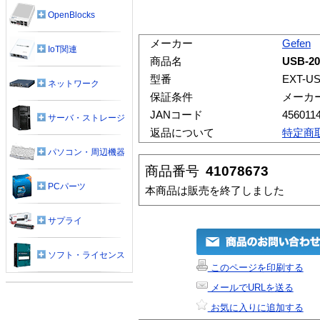
OpenBlocks
メーカー
Gefen
IoT関連
商品名
USB-20
型番
EXT-US
ネットワーク
保証条件
メーカ
JANコード
456011
サーバ・ストレージ
返品について
特定商
パソコン・周辺機器
商品番号
41078673
PCパーツ
本商品は販売を終了しました
サプライ
ソフト・ライセンス
このページを印刷する
メールでURLを送る
お気に入りに追加する