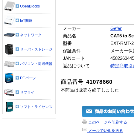
OpenBlocks
IoT関連
メーカー
Gefen
ネットワーク
商品名
CAT5 to Se
型番
EXT-RMT-2
サーバ・ストレージ
保証条件
メーカー保
JANコード
458226944
パソコン・周辺機器
返品について
特定商取引
PCパーツ
商品番号
41078660
本商品は販売を終了しました
サプライ
ソフト・ライセンス
このページを印刷する
メールでURLを送る