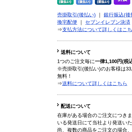
売掛取引(後払い)
｜
銀行振込(後
換宅配便
｜
セブンイレブン決済
⇒
支払方法について詳しくはこ
送料について
1つのご注文毎に
一律1,100円(税
※売掛取引(後払い)のお客様は33
無料！
⇒
送料について詳しくはこちら
配送について
在庫がある場合のご注文につき
いる発送日にて当社より発送い
尚、複数の商品をご注文の場合