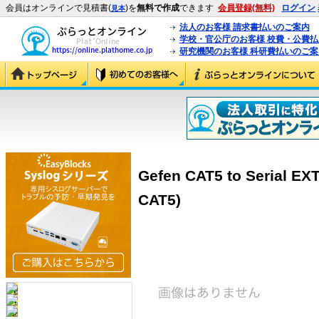
会員はオンラインで見積書(
)を
無料で作成
できます
会員登録(無料)
ログイン
見本
法人のお客様 請求書払いのご案内
学校・官公庁のお客様 校費・公費
研究機関のお客様 科研費払いのご案
Gefen CAT5 to Serial EX
CAT5)