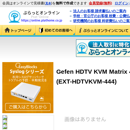
会員はオンラインで見積書(
)を
無料で作成
できます
会員登録(無料)
ログイン
見本
法人のお客様 請求書払いのご案内
学校・官公庁のお客様 校費・公費
研究機関のお客様 科研費払いのご案
Gefen HDTV KVM Matrix
(EXT-HDTVKVM-444)