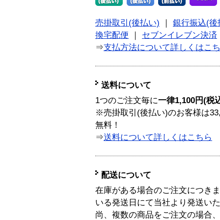
売掛取引(後払い)
｜
銀行振込(後
換宅配便
｜
セブンイレブン決済
⇒
支払方法について詳しくはこ
送料について
1つのご注文毎に
一律1,100円(税
※売掛取引(後払い)のお客様は33
無料！
⇒
送料について詳しくはこちら
配送について
在庫がある場合のご注文につき
いる発送日にて当社より発送い
尚、複数の商品をご注文の場合