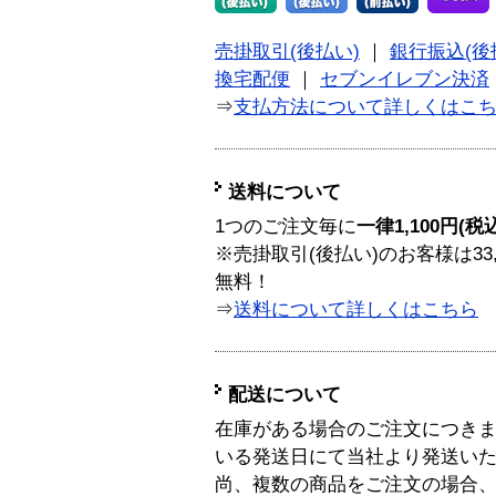
売掛取引(後払い)
｜
銀行振込(後
換宅配便
｜
セブンイレブン決済
⇒
支払方法について詳しくはこ
送料について
1つのご注文毎に
一律1,100円(税
※売掛取引(後払い)のお客様は33
無料！
⇒
送料について詳しくはこちら
配送について
在庫がある場合のご注文につき
いる発送日にて当社より発送い
尚、複数の商品をご注文の場合