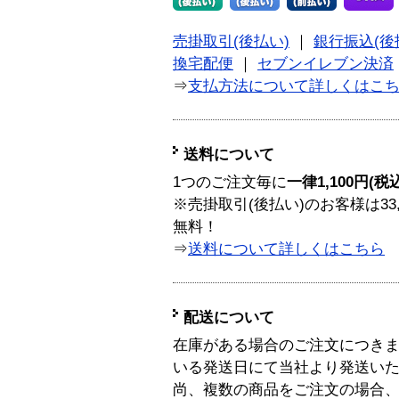
売掛取引(後払い)
｜
銀行振込(後
換宅配便
｜
セブンイレブン決済
⇒
支払方法について詳しくはこ
送料について
1つのご注文毎に
一律1,100円(税
※売掛取引(後払い)のお客様は33
無料！
⇒
送料について詳しくはこちら
配送について
在庫がある場合のご注文につき
いる発送日にて当社より発送い
尚、複数の商品をご注文の場合