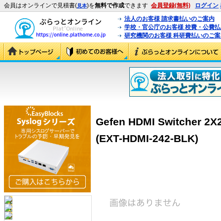
会員はオンラインで見積書(
)を
無料で作成
できます
会員登録(無料)
ログイン
見本
法人のお客様 請求書払いのご案内
学校・官公庁のお客様 校費・公費
研究機関のお客様 科研費払いのご案
Gefen HDMI Switcher 2X
(EXT-HDMI-242-BLK)