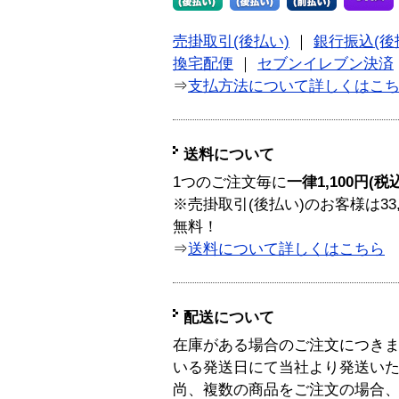
売掛取引(後払い)
｜
銀行振込(後
換宅配便
｜
セブンイレブン決済
⇒
支払方法について詳しくはこ
送料について
1つのご注文毎に
一律1,100円(税
※売掛取引(後払い)のお客様は33
無料！
⇒
送料について詳しくはこちら
配送について
在庫がある場合のご注文につき
いる発送日にて当社より発送い
尚、複数の商品をご注文の場合