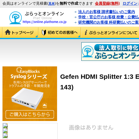
会員はオンラインで見積書(
)を
無料で作成
できます
会員登録(無料)
ログイン
見本
法人のお客様 請求書払いのご案内
学校・官公庁のお客様 校費・公費
研究機関のお客様 科研費払いのご案
Gefen HDMI Splitter 1:3
143)