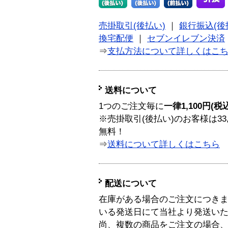
売掛取引(後払い)
｜
銀行振込(後
換宅配便
｜
セブンイレブン決済
⇒
支払方法について詳しくはこ
送料について
1つのご注文毎に
一律1,100円(税
※売掛取引(後払い)のお客様は33
無料！
⇒
送料について詳しくはこちら
配送について
在庫がある場合のご注文につき
いる発送日にて当社より発送い
尚、複数の商品をご注文の場合