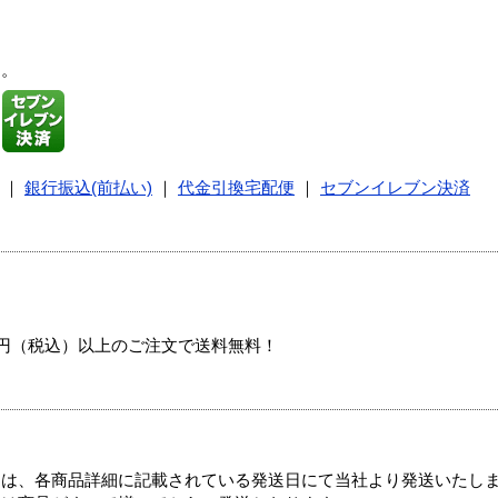
す。
｜
銀行振込(前払い)
｜
代金引換宅配便
｜
セブンイレブン決済
00円（税込）以上のご注文で送料無料！
ては、各商品詳細に記載されている発送日にて当社より発送いたし