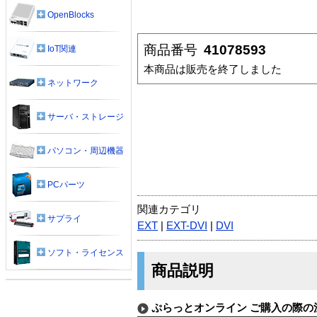
OpenBlocks
商品番号
41078593
IoT関連
本商品は販売を終了しました
ネットワーク
サーバ・ストレージ
パソコン・周辺機器
PCパーツ
関連カテゴリ
サプライ
EXT
|
EXT-DVI
|
DVI
ソフト・ライセンス
商品説明
ぷらっとオンライン ご購入の際の