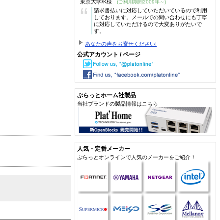
東京大学/K様
(ご利用期間2009年～)
“
請求書払いに対応していただいているので利用
しております。メールでの問い合わせにも丁寧
に対応していただけるので大変ありがたいで
す。
あなたの声をお寄せください!
公式アカウント / ページ
ぷらっとホーム社製品
当社ブランドの製品情報はこちら
人気・定番メーカー
ぷらっとオンラインで人気のメーカーをご紹介！