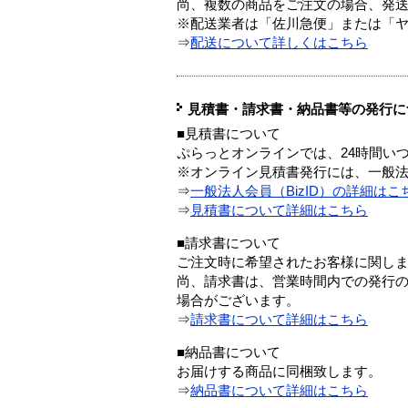
尚、複数の商品をご注文の場合、発
※配送業者は「佐川急便」または「
⇒
配送について詳しくはこちら
見積書・請求書・納品書等の発行に
■見積書について
ぷらっとオンラインでは、24時間い
※オンライン見積書発行には、一般法人
⇒
一般法人会員（BizID）の詳細はこ
⇒
見積書について詳細はこちら
■請求書について
ご注文時に希望されたお客様に関し
尚、請求書は、営業時間内での発行
場合がございます。
⇒
請求書について詳細はこちら
■納品書について
お届けする商品に同梱致します。
⇒
納品書について詳細はこちら