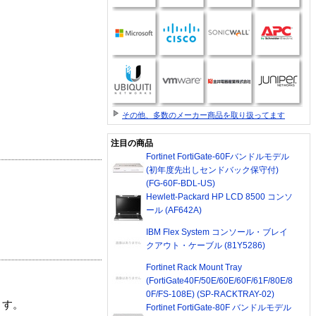
その他、多数のメーカー商品を取り扱ってます
注目の商品
Fortinet FortiGate-60Fバンドルモデル
(初年度先出しセンドバック保守付)
(FG-60F-BDL-US)
Hewlett-Packard HP LCD 8500 コンソ
ール (AF642A)
IBM Flex System コンソール・ブレイ
クアウト・ケーブル (81Y5286)
Fortinet Rack Mount Tray
(FortiGate40F/50E/60E/60F/61F/80E/8
0F/FS-108E) (SP-RACKTRAY-02)
ます。
Fortinet FortiGate-80F バンドルモデル