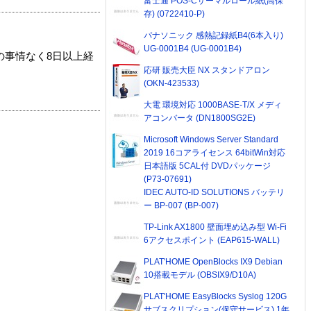
富士通 POS-Cサーマルロール紙(高保
存) (0722410-P)
パナソニック 感熱記録紙B4(6本入り)
UG-0001B4 (UG-0001B4)
の事情なく8日以上経
応研 販売大臣 NX スタンドアロン
(OKN-423533)
大電 環境対応 1000BASE-T/X メディ
アコンバータ (DN1800SG2E)
Microsoft Windows Server Standard
2019 16コアライセンス 64bitWin対応
日本語版 5CAL付 DVDパッケージ
(P73-07691)
IDEC AUTO-ID SOLUTIONS バッテリ
ー BP-007 (BP-007)
TP-Link AX1800 壁面埋め込み型 Wi-Fi
6アクセスポイント (EAP615-WALL)
PLAT'HOME OpenBlocks IX9 Debian
10搭載モデル (OBSIX9/D10A)
PLAT'HOME EasyBlocks Syslog 120G
サブスクリプション(保守サービス) 1年