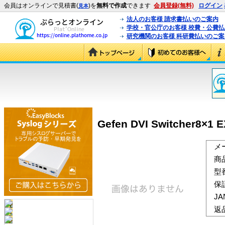
会員はオンラインで見積書(
)を
無料で作成
できます
会員登録(無料)
ログイン
見本
法人のお客様 請求書払いのご案内
学校・官公庁のお客様 校費・公費
研究機関のお客様 科研費払いのご案
Gefen DVI Switcher8×1 E
メ
商
型
保
J
返