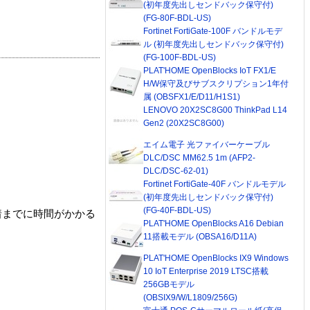
(初年度先出しセンドバック保守付)
(FG-80F-BDL-US)
Fortinet FortiGate-100F バンドルモデ
ル (初年度先出しセンドバック保守付)
(FG-100F-BDL-US)
PLAT'HOME OpenBlocks IoT FX1/E
H/W保守及びサブスクリプション1年付
属 (OBSFX1/E/D11/H1S1)
LENOVO 20X2SC8G00 ThinkPad L14
Gen2 (20X2SC8G00)
エイム電子 光ファイバーケーブル
DLC/DSC MM62.5 1m (AFP2-
DLC/DSC-62-01)
Fortinet FortiGate-40F バンドルモデル
(初年度先出しセンドバック保守付)
(FG-40F-BDL-US)
着までに時間がかかる
PLAT'HOME OpenBlocks A16 Debian
11搭載モデル (OBSA16/D11A)
PLAT'HOME OpenBlocks IX9 Windows
10 IoT Enterprise 2019 LTSC搭載
256GBモデル
(OBSIX9/W/L1809/256G)