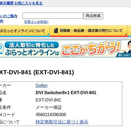
表示履歴
お気に入りを見る
払いのご案内
内
型番まとめ検索»
XT-DVI-841 (EXT-DVI-841)
ーカー
Gefen
品名
DVI Switcher8×1 EXT-DVI-841
番
EXT-DVI-841
証条件
メーカー保証
ANコード
4560114396308
品について
特定商取引法に基づく表示