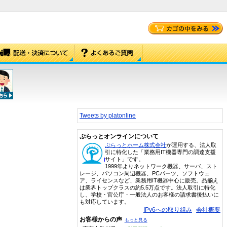
Tweets by platonline
ぷらっとオンラインについて
ぷらっとホーム株式会社
が運用する、法人取
引に特化した「業務用IT機器専門の調達支援
サイト」です。
1999年よりネットワーク機器、サーバ、スト
レージ、パソコン周辺機器、PCパーツ、ソフトウェ
ア、ライセンスなど、業務用IT機器中心に販売。品揃え
は業界トップクラスの約5.5万点です。法人取引に特化
し、学校・官公庁・一般法人のお客様の請求書後払いに
も対応しています。
IPv6への取り組み
会社概要
お客様からの声
もっと見る