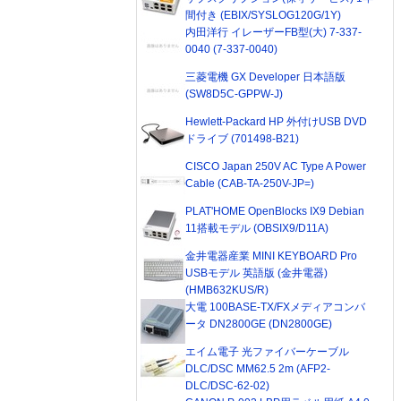
間付き (EBIX/SYSLOG120G/1Y)
内田洋行 イレーザーFB型(大) 7-337-
0040 (7-337-0040)
三菱電機 GX Developer 日本語版
(SW8D5C-GPPW-J)
Hewlett-Packard HP 外付けUSB DVD
ドライブ (701498-B21)
CISCO Japan 250V AC Type A Power
Cable (CAB-TA-250V-JP=)
PLAT'HOME OpenBlocks IX9 Debian
11搭載モデル (OBSIX9/D11A)
金井電器産業 MINI KEYBOARD Pro
USBモデル 英語版 (金井電器)
(HMB632KUS/R)
大電 100BASE-TX/FXメディアコンバ
ータ DN2800GE (DN2800GE)
エイム電子 光ファイバーケーブル
DLC/DSC MM62.5 2m (AFP2-
DLC/DSC-62-02)