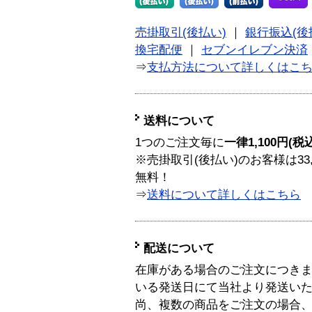
売掛取引(後払い)
｜
銀行振込(後
換宅配便
｜
セブンイレブン決済
⇒
支払方法について詳しくはこ
送料について
1つのご注文毎に
一律1,100円(税
※売掛取引(後払い)のお客様は33
無料！
⇒
送料について詳しくはこちら
配送について
在庫がある場合のご注文につき
いる発送日にて当社より発送い
尚、複数の商品をご注文の場合