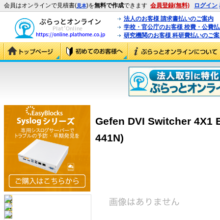
会員はオンラインで見積書(
)を
無料で作成
できます
会員登録(無料)
ログイン
見本
法人のお客様 請求書払いのご案内
学校・官公庁のお客様 校費・公費
研究機関のお客様 科研費払いのご案
Gefen DVI Switcher 4X1 
441N)