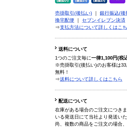
売掛取引(後払い)
｜
銀行振込(後
換宅配便
｜
セブンイレブン決済
⇒
支払方法について詳しくはこ
送料について
1つのご注文毎に
一律1,100円(税
※売掛取引(後払い)のお客様は33
無料！
⇒
送料について詳しくはこちら
配送について
在庫がある場合のご注文につき
いる発送日にて当社より発送い
尚、複数の商品をご注文の場合