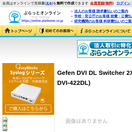
会員はオンラインで見積書(
)を
無料で作成
できます
会員登録(無料)
ログイン
見本
法人のお客様 請求書払いのご案内
学校・官公庁のお客様 校費・公費
研究機関のお客様 科研費払いのご案
Gefen DVI DL Switcher 2
DVI-422DL)