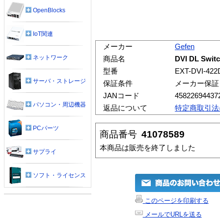
OpenBlocks
IoT関連
メーカー
Gefen
ネットワーク
商品名
DVI DL Swit
型番
EXT-DVI-422
サーバ・ストレージ
保証条件
メーカー保証
JANコード
45822694437
パソコン・周辺機器
返品について
特定商取引法
PCパーツ
商品番号
41078589
本商品は販売を終了しました
サプライ
ソフト・ライセンス
このページを印刷する
メールでURLを送る