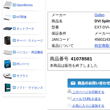
OpenBlocks
メーカー
Gefen
IoT関連
商品名
DVI Split
型番
EXT-DVI
ネットワーク
保証条件
メーカー
JANコード
4560114
サーバ・ストレージ
返品について
特定商取
パソコン・周辺機器
商品番号
41078581
PCパーツ
本商品は販売を終了しました
サプライ
ソフト・ライセンス
このページを印刷する
メールでURLを送る
お気に入りに追加する