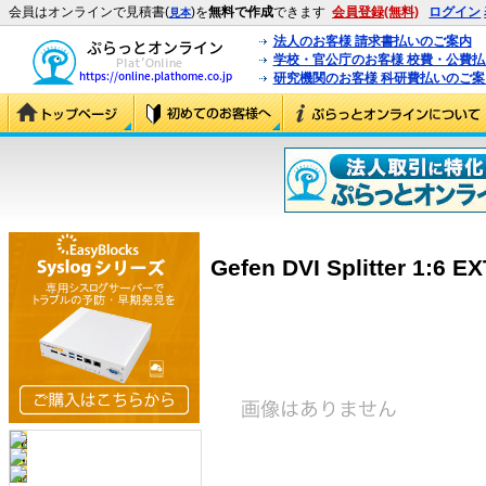
会員はオンラインで見積書(
)を
無料で作成
できます
会員登録(無料)
ログイン
見本
法人のお客様 請求書払いのご案内
学校・官公庁のお客様 校費・公費
研究機関のお客様 科研費払いのご案
Gefen DVI Splitter 1:6 E