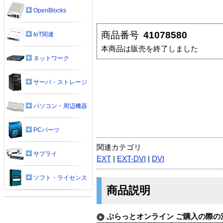
OpenBlocks
商品番号
41078580
IoT関連
本商品は販売を終了しました
ネットワーク
サーバ・ストレージ
パソコン・周辺機器
PCパーツ
関連カテゴリ
サプライ
EXT
|
EXT-DVI
|
DVI
ソフト・ライセンス
商品説明
ぷらっとオンライン ご購入の際の