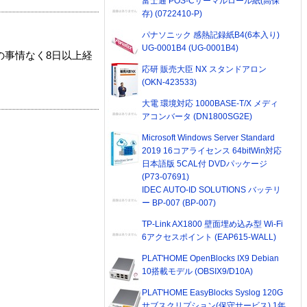
富士通 POS-Cサーマルロール紙(高保
存) (0722410-P)
パナソニック 感熱記録紙B4(6本入り)
UG-0001B4 (UG-0001B4)
の事情なく8日以上経
応研 販売大臣 NX スタンドアロン
(OKN-423533)
大電 環境対応 1000BASE-T/X メディ
アコンバータ (DN1800SG2E)
Microsoft Windows Server Standard
2019 16コアライセンス 64bitWin対応
日本語版 5CAL付 DVDパッケージ
(P73-07691)
IDEC AUTO-ID SOLUTIONS バッテリ
ー BP-007 (BP-007)
TP-Link AX1800 壁面埋め込み型 Wi-Fi
6アクセスポイント (EAP615-WALL)
PLAT'HOME OpenBlocks IX9 Debian
10搭載モデル (OBSIX9/D10A)
PLAT'HOME EasyBlocks Syslog 120G
サブスクリプション(保守サービス) 1年