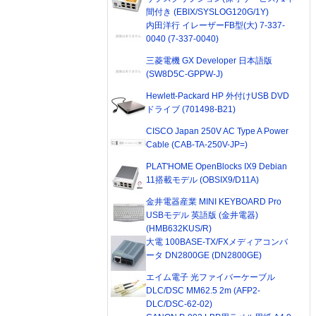
間付き (EBIX/SYSLOG120G/1Y)
内田洋行 イレーザーFB型(大) 7-337-
0040 (7-337-0040)
三菱電機 GX Developer 日本語版
(SW8D5C-GPPW-J)
Hewlett-Packard HP 外付けUSB DVD
ドライブ (701498-B21)
CISCO Japan 250V AC Type A Power
Cable (CAB-TA-250V-JP=)
PLAT'HOME OpenBlocks IX9 Debian
11搭載モデル (OBSIX9/D11A)
金井電器産業 MINI KEYBOARD Pro
USBモデル 英語版 (金井電器)
(HMB632KUS/R)
大電 100BASE-TX/FXメディアコンバ
ータ DN2800GE (DN2800GE)
エイム電子 光ファイバーケーブル
DLC/DSC MM62.5 2m (AFP2-
DLC/DSC-62-02)