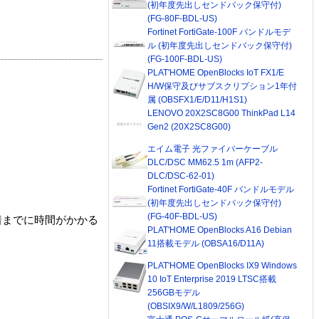
(初年度先出しセンドバック保守付)
(FG-80F-BDL-US)
Fortinet FortiGate-100F バンドルモデ
ル (初年度先出しセンドバック保守付)
(FG-100F-BDL-US)
PLAT'HOME OpenBlocks IoT FX1/E
H/W保守及びサブスクリプション1年付
属 (OBSFX1/E/D11/H1S1)
LENOVO 20X2SC8G00 ThinkPad L14
Gen2 (20X2SC8G00)
エイム電子 光ファイバーケーブル
DLC/DSC MM62.5 1m (AFP2-
DLC/DSC-62-01)
Fortinet FortiGate-40F バンドルモデル
(初年度先出しセンドバック保守付)
(FG-40F-BDL-US)
着までに時間がかかる
PLAT'HOME OpenBlocks A16 Debian
11搭載モデル (OBSA16/D11A)
PLAT'HOME OpenBlocks IX9 Windows
10 IoT Enterprise 2019 LTSC搭載
256GBモデル
(OBSIX9/W/L1809/256G)