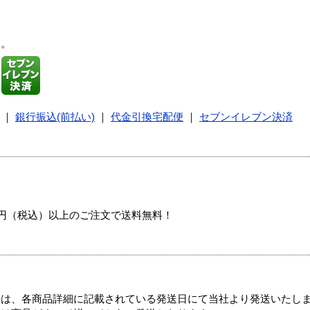
す。
｜
銀行振込(前払い)
｜
代金引換宅配便
｜
セブンイレブン決済
00円（税込）以上のご注文で送料無料！
ては、各商品詳細に記載されている発送日にて当社より発送いたし