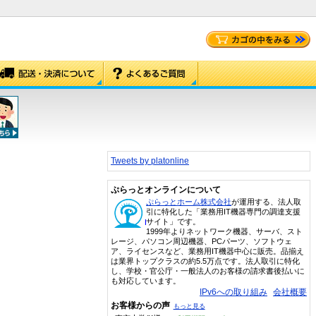
Tweets by platonline
ぷらっとオンラインについて
ぷらっとホーム株式会社
が運用する、法人取
引に特化した「業務用IT機器専門の調達支援
サイト」です。
1999年よりネットワーク機器、サーバ、スト
レージ、パソコン周辺機器、PCパーツ、ソフトウェ
ア、ライセンスなど、業務用IT機器中心に販売。品揃え
は業界トップクラスの約5.5万点です。法人取引に特化
し、学校・官公庁・一般法人のお客様の請求書後払いに
も対応しています。
IPv6への取り組み
会社概要
お客様からの声
もっと見る