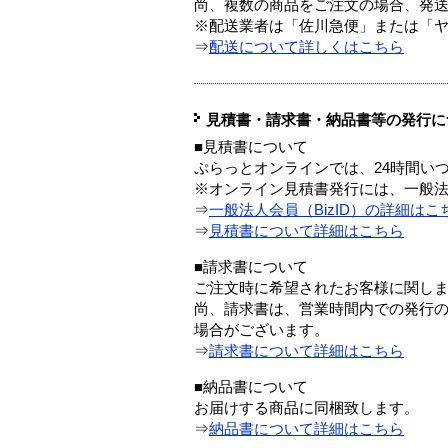
尚、複数の商品をご注文の場合、発
※配送業者は「佐川急便」または「
⇒
配送について詳しくはこちら
見積書・請求書・納品書等の発行に
■見積書について
ぷらっとオンラインでは、24時間い
※オンライン見積書発行には、一般法人
⇒
一般法人会員（BizID）の詳細はこ
⇒
見積書について詳細はこちら
■請求書について
ご注文時に希望されたお客様に関し
尚、請求書は、営業時間内での発行
場合がございます。
⇒
請求書について詳細はこちら
■納品書について
お届けする商品に同梱致します。
⇒
納品書について詳細はこちら