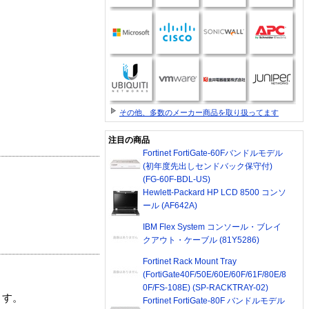
その他、多数のメーカー商品を取り扱ってます
注目の商品
Fortinet FortiGate-60Fバンドルモデル
(初年度先出しセンドバック保守付)
(FG-60F-BDL-US)
Hewlett-Packard HP LCD 8500 コンソ
ール (AF642A)
IBM Flex System コンソール・ブレイ
クアウト・ケーブル (81Y5286)
Fortinet Rack Mount Tray
(FortiGate40F/50E/60E/60F/61F/80E/8
0F/FS-108E) (SP-RACKTRAY-02)
ます。
Fortinet FortiGate-80F バンドルモデル