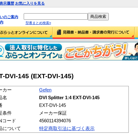
表示履歴
お気に入りを見る
払いのご案内
内
型番まとめ検索»
XT-DVI-145 (EXT-DVI-145)
ーカー
Gefen
品名
DVI Splitter 1:4 EXT-DVI-145
番
EXT-DVI-145
証条件
メーカー保証
ANコード
4560114394076
品について
特定商取引法に基づく表示