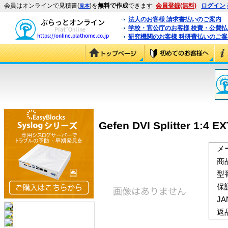
会員はオンラインで見積書(
)を
無料で作成
できます
会員登録(無料)
ログイン
見本
法人のお客様 請求書払いのご案内
学校・官公庁のお客様 校費・公費
研究機関のお客様 科研費払いのご案
Gefen DVI Splitter 1:4 E
メ
商
型
保
J
返