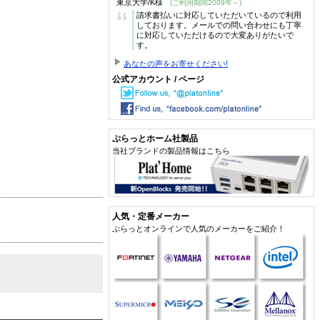
東京大学/K様
(ご利用期間2009年～)
“
請求書払いに対応していただいているので利用
しております。メールでの問い合わせにも丁寧
に対応していただけるので大変ありがたいで
す。
あなたの声をお寄せください!
公式アカウント / ページ
ぷらっとホーム社製品
当社ブランドの製品情報はこちら
人気・定番メーカー
ぷらっとオンラインで人気のメーカーをご紹介！