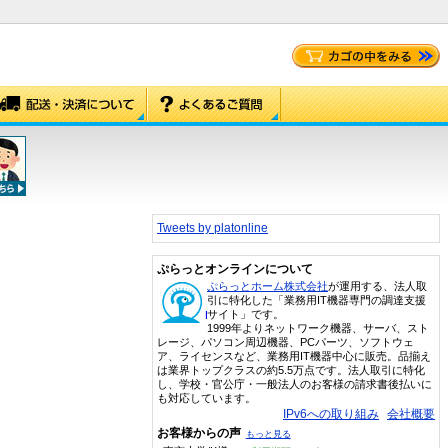
Tweets by platonline
ぷらっとオンラインについて
ぷらっとホーム株式会社
が運用する、法人取
引に特化した「業務用IT機器専門の調達支援
サイト」です。
1999年よりネットワーク機器、サーバ、スト
レージ、パソコン周辺機器、PCパーツ、ソフトウェ
ア、ライセンスなど、業務用IT機器中心に販売。品揃え
は業界トップクラスの約5.5万点です。法人取引に特化
し、学校・官公庁・一般法人のお客様の請求書後払いに
も対応しています。
IPv6への取り組み
会社概要
お客様からの声
もっと見る