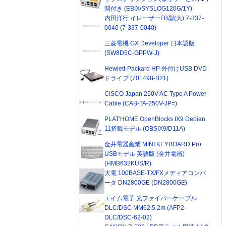
間付き (EBIX/SYSLOG120G/1Y)
内田洋行 イレーザーFB型(大) 7-337-
0040 (7-337-0040)
三菱電機 GX Developer 日本語版
(SW8D5C-GPPW-J)
Hewlett-Packard HP 外付けUSB DVD
ドライブ (701498-B21)
CISCO Japan 250V AC Type A Power
Cable (CAB-TA-250V-JP=)
PLAT'HOME OpenBlocks IX9 Debian
11搭載モデル (OBSIX9/D11A)
金井電器産業 MINI KEYBOARD Pro
USBモデル 英語版 (金井電器)
(HMB632KUS/R)
大電 100BASE-TX/FXメディアコンバ
ータ DN2800GE (DN2800GE)
エイム電子 光ファイバーケーブル
DLC/DSC MM62.5 2m (AFP2-
DLC/DSC-62-02)