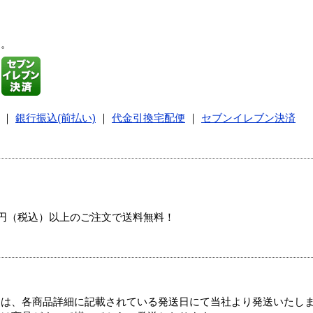
す。
｜
銀行振込(前払い)
｜
代金引換宅配便
｜
セブンイレブン決済
00円（税込）以上のご注文で送料無料！
ては、各商品詳細に記載されている発送日にて当社より発送いたし