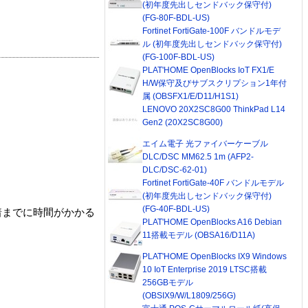
(初年度先出しセンドバック保守付)
(FG-80F-BDL-US)
Fortinet FortiGate-100F バンドルモデ
ル (初年度先出しセンドバック保守付)
(FG-100F-BDL-US)
PLAT'HOME OpenBlocks IoT FX1/E
H/W保守及びサブスクリプション1年付
属 (OBSFX1/E/D11/H1S1)
LENOVO 20X2SC8G00 ThinkPad L14
Gen2 (20X2SC8G00)
エイム電子 光ファイバーケーブル
DLC/DSC MM62.5 1m (AFP2-
DLC/DSC-62-01)
Fortinet FortiGate-40F バンドルモデル
(初年度先出しセンドバック保守付)
(FG-40F-BDL-US)
着までに時間がかかる
PLAT'HOME OpenBlocks A16 Debian
11搭載モデル (OBSA16/D11A)
PLAT'HOME OpenBlocks IX9 Windows
10 IoT Enterprise 2019 LTSC搭載
256GBモデル
(OBSIX9/W/L1809/256G)