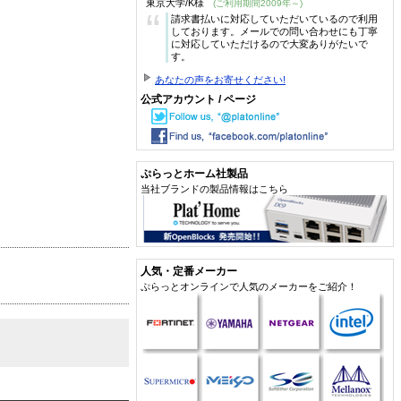
東京大学/K様
(ご利用期間2009年～)
“
請求書払いに対応していただいているので利用
しております。メールでの問い合わせにも丁寧
に対応していただけるので大変ありがたいで
す。
あなたの声をお寄せください!
公式アカウント / ページ
ぷらっとホーム社製品
当社ブランドの製品情報はこちら
人気・定番メーカー
ぷらっとオンラインで人気のメーカーをご紹介！