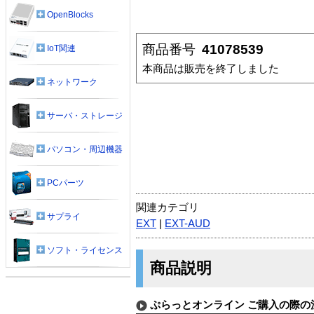
OpenBlocks
商品番号
41078539
IoT関連
本商品は販売を終了しました
ネットワーク
サーバ・ストレージ
パソコン・周辺機器
PCパーツ
関連カテゴリ
サプライ
EXT
|
EXT-AUD
ソフト・ライセンス
商品説明
ぷらっとオンライン ご購入の際の