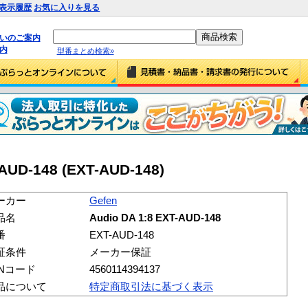
表示履歴
お気に入りを見る
払いのご案内
内
型番まとめ検索»
-AUD-148 (EXT-AUD-148)
ーカー
Gefen
品名
Audio DA 1:8 EXT-AUD-148
番
EXT-AUD-148
証条件
メーカー保証
ANコード
4560114394137
品について
特定商取引法に基づく表示