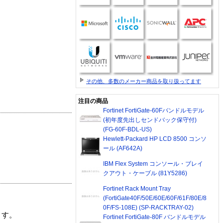
その他、多数のメーカー商品を取り扱ってます
注目の商品
Fortinet FortiGate-60Fバンドルモデル
(初年度先出しセンドバック保守付)
(FG-60F-BDL-US)
Hewlett-Packard HP LCD 8500 コンソ
ール (AF642A)
IBM Flex System コンソール・ブレイ
クアウト・ケーブル (81Y5286)
Fortinet Rack Mount Tray
(FortiGate40F/50E/60E/60F/61F/80E/8
0F/FS-108E) (SP-RACKTRAY-02)
ます。
Fortinet FortiGate-80F バンドルモデル