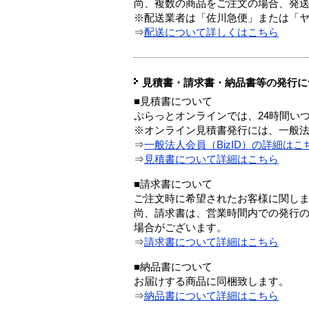
尚、複数の商品をご注文の場合、発
※配送業者は「佐川急便」または「
⇒
配送について詳しくはこちら
見積書・請求書・納品書等の発行に
■見積書について
ぷらっとオンラインでは、24時間い
※オンライン見積書発行には、一般法人
⇒
一般法人会員（BizID）の詳細はこ
⇒
見積書について詳細はこちら
■請求書について
ご注文時に希望されたお客様に関し
尚、請求書は、営業時間内での発行
場合がございます。
⇒
請求書について詳細はこちら
■納品書について
お届けする商品に同梱致します。
⇒
納品書について詳細はこちら