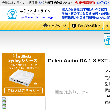
会員はオンラインで見積書(
)を
無料で作成
できます
会員登録(無料)
ログイン
見本
法人のお客様 請求書払いのご案内
学校・官公庁のお客様 校費・公費
研究機関のお客様 科研費払いのご案
Gefen Audio DA 1:8 EXT
メ
商
型
保
J
返