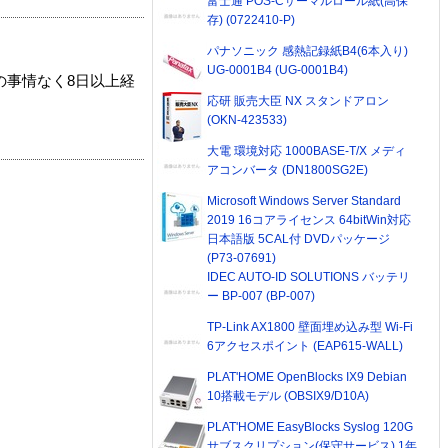
富士通 POS-Cサーマルロール紙(高保
存) (0722410-P)
パナソニック 感熱記録紙B4(6本入り)
UG-0001B4 (UG-0001B4)
の事情なく8日以上経
応研 販売大臣 NX スタンドアロン
(OKN-423533)
大電 環境対応 1000BASE-T/X メディ
アコンバータ (DN1800SG2E)
Microsoft Windows Server Standard
2019 16コアライセンス 64bitWin対応
日本語版 5CAL付 DVDパッケージ
(P73-07691)
IDEC AUTO-ID SOLUTIONS バッテリ
ー BP-007 (BP-007)
TP-Link AX1800 壁面埋め込み型 Wi-Fi
6アクセスポイント (EAP615-WALL)
PLAT'HOME OpenBlocks IX9 Debian
10搭載モデル (OBSIX9/D10A)
PLAT'HOME EasyBlocks Syslog 120G
サブスクリプション(保守サービス) 1年