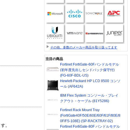
その他、多数のメーカー商品を取り扱ってます
注目の商品
Fortinet FortiGate-60Fバンドルモデル
(初年度先出しセンドバック保守付)
(FG-60F-BDL-US)
Hewlett-Packard HP LCD 8500 コンソ
ール (AF642A)
IBM Flex System コンソール・ブレイ
クアウト・ケーブル (81Y5286)
Fortinet Rack Mount Tray
(FortiGate40F/50E/60E/60F/61F/80E/8
0F/FS-108E) (SP-RACKTRAY-02)
ます。
Fortinet FortiGate-80F バンドルモデル