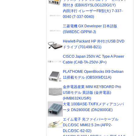
間付き (EBIX/SYSLOG120G/1Y)
内田洋行 イレーザーFB型(大) 7-337-
0040 (7-337-0040)
三菱電機 GX Developer 日本語版
(SW8D5C-GPPW-J)
Hewlett-Packard HP 外付けUSB DVD
ドライブ (701498-B21)
CISCO Japan 250V AC Type A Power
Cable (CAB-TA-250V-JP=)
PLAT'HOME OpenBlocks IX9 Debian
11搭載モデル (OBSIX9/D11A)
金井電器産業 MINI KEYBOARD Pro
USBモデル 英語版 (金井電器)
(HMB632KUS/R)
大電 100BASE-TX/FXメディアコンバ
ータ DN2800GE (DN2800GE)
エイム電子 光ファイバーケーブル
DLC/DSC MM62.5 2m (AFP2-
DLC/DSC-62-02)