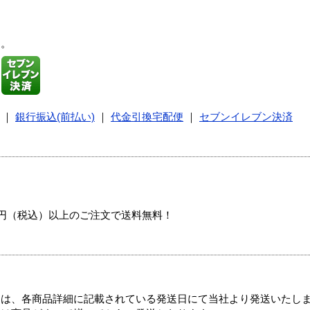
す。
｜
銀行振込(前払い)
｜
代金引換宅配便
｜
セブンイレブン決済
00円（税込）以上のご注文で送料無料！
ては、各商品詳細に記載されている発送日にて当社より発送いたし