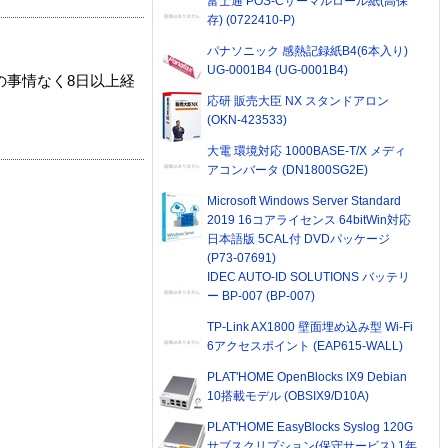
富士通 POS-Cサーマルロール紙(高保
存) (0722410-P)
パナソニック 感熱記録紙B4(6本入り)
UG-0001B4 (UG-0001B4)
の事情なく8日以上経
応研 販売大臣 NX スタンドアロン
(OKN-423533)
大電 環境対応 1000BASE-T/X メディ
アコンバータ (DN1800SG2E)
Microsoft Windows Server Standard
2019 16コアライセンス 64bitWin対応
日本語版 5CAL付 DVDパッケージ
(P73-07691)
IDEC AUTO-ID SOLUTIONS バッテリ
ー BP-007 (BP-007)
TP-Link AX1800 壁面埋め込み型 Wi-Fi
6アクセスポイント (EAP615-WALL)
PLAT'HOME OpenBlocks IX9 Debian
10搭載モデル (OBSIX9/D10A)
PLAT'HOME EasyBlocks Syslog 120G
サブスクリプション(保守サービス) 1年