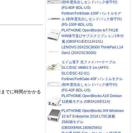
(初年度先出しセンドバック保守付)
(FG-80F-BDL-US)
Fortinet FortiGate-100F バンドルモデ
ル (初年度先出しセンドバック保守付)
(FG-100F-BDL-US)
PLAT'HOME OpenBlocks IoT FX1/E
H/W保守及びサブスクリプション1年付
属 (OBSFX1/E/D11/H1S1)
LENOVO 20X2SC8G00 ThinkPad L14
Gen2 (20X2SC8G00)
エイム電子 光ファイバーケーブル
DLC/DSC MM62.5 1m (AFP2-
DLC/DSC-62-01)
Fortinet FortiGate-40F バンドルモデル
(初年度先出しセンドバック保守付)
(FG-40F-BDL-US)
着までに時間がかかる
PLAT'HOME OpenBlocks A16 Debian
11搭載モデル (OBSA16/D11A)
PLAT'HOME OpenBlocks IX9 Windows
10 IoT Enterprise 2019 LTSC搭載
256GBモデル
(OBSIX9/W/L1809/256G)