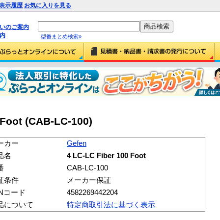
表示履歴
お気に入りを見る
払いのご案内
内
型番まとめ検索»
 Foot (CAB-LC-100)
ーカー
Gefen
品名
4 LC-LC Fiber 100 Foot
番
CAB-LC-100
証条件
メーカー保証
ANコード
4582269442204
品について
特定商取引法に基づく表示