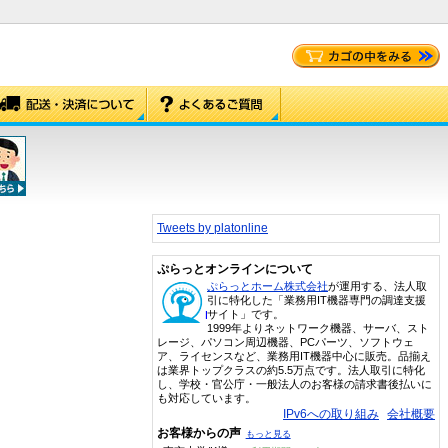
Tweets by platonline
ぷらっとオンラインについて
ぷらっとホーム株式会社
が運用する、法人取
引に特化した「業務用IT機器専門の調達支援
サイト」です。
1999年よりネットワーク機器、サーバ、スト
レージ、パソコン周辺機器、PCパーツ、ソフトウェ
ア、ライセンスなど、業務用IT機器中心に販売。品揃え
は業界トップクラスの約5.5万点です。法人取引に特化
し、学校・官公庁・一般法人のお客様の請求書後払いに
も対応しています。
IPv6への取り組み
会社概要
お客様からの声
もっと見る