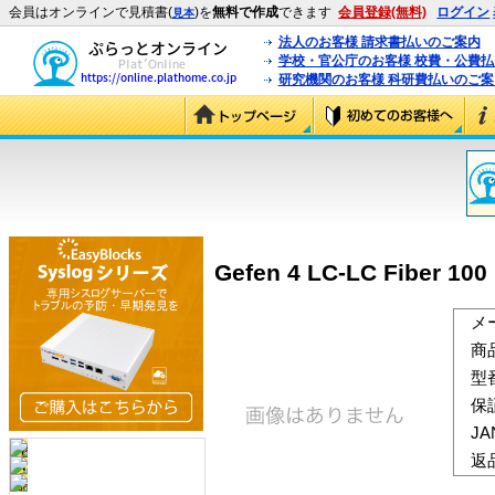
会員はオンラインで見積書(
)を
無料で作成
できます
会員登録(無料)
ログイン
見本
法人のお客様 請求書払いのご案内
学校・官公庁のお客様 校費・公費
研究機関のお客様 科研費払いのご案
Gefen 4 LC-LC Fiber 100
メ
商
型
保
J
返