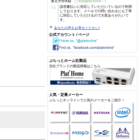
東京大学/K様
(ご利用期間2009年～)
“
請求書払いに対応していただいているので利用
しております。メールでの問い合わせにも丁寧
に対応していただけるので大変ありがたいで
す。
あなたの声をお寄せください!
公式アカウント / ページ
ぷらっとホーム社製品
当社ブランドの製品情報はこちら
人気・定番メーカー
ぷらっとオンラインで人気のメーカーをご紹介！