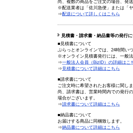
尚、複数の商品をご注文の場合、発
※配送業者は「佐川急便」または「
⇒
配送について詳しくはこちら
見積書・請求書・納品書等の発行に
■見積書について
ぷらっとオンラインでは、24時間い
※オンライン見積書発行には、一般法人
⇒
一般法人会員（BizID）の詳細はこ
⇒
見積書について詳細はこちら
■請求書について
ご注文時に希望されたお客様に関し
尚、請求書は、営業時間内での発行
場合がございます。
⇒
請求書について詳細はこちら
■納品書について
お届けする商品に同梱致します。
⇒
納品書について詳細はこちら