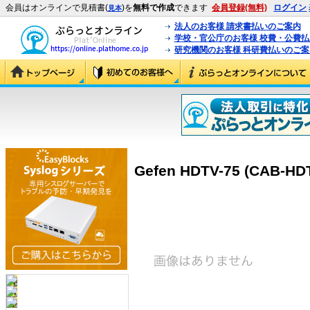
会員はオンラインで見積書(
)を
無料で作成
できます
会員登録(無料)
ログイン
見本
法人のお客様 請求書払いのご案内
学校・官公庁のお客様 校費・公費
研究機関のお客様 科研費払いのご案
Gefen HDTV-75 (CAB-HD