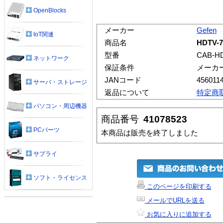
OpenBlocks
メーカー
Gefen
IoT関連
商品名
HDTV-7
型番
CAB-H
ネットワーク
保証条件
メーカ
JANコード
456011
サーバ・ストレージ
返品について
特定商
パソコン・周辺機器
商品番号
41078523
PCパーツ
本商品は販売を終了しました
サプライ
ソフト・ライセンス
このページを印刷する
メールでURLを送る
お気に入りに追加する