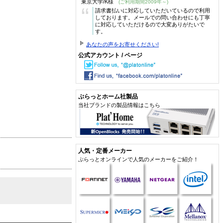
東京大学/K様
(ご利用期間2009年～)
“
請求書払いに対応していただいているので利用
しております。メールでの問い合わせにも丁寧
に対応していただけるので大変ありがたいで
す。
あなたの声をお寄せください!
公式アカウント / ページ
ぷらっとホーム社製品
当社ブランドの製品情報はこちら
人気・定番メーカー
ぷらっとオンラインで人気のメーカーをご紹介！