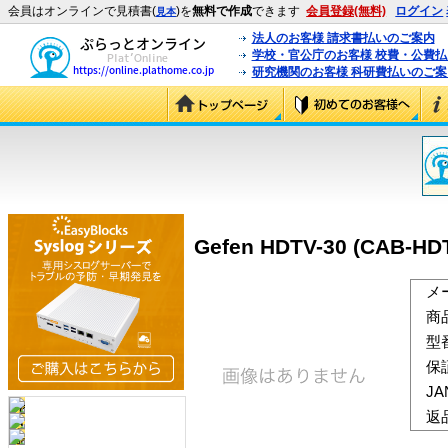
会員はオンラインで見積書(
)を
無料で作成
できます
会員登録(無料)
ログイン
見本
法人のお客様 請求書払いのご案内
学校・官公庁のお客様 校費・公費
研究機関のお客様 科研費払いのご案
Gefen HDTV-30 (CAB-HD
メ
商
型
保
J
返