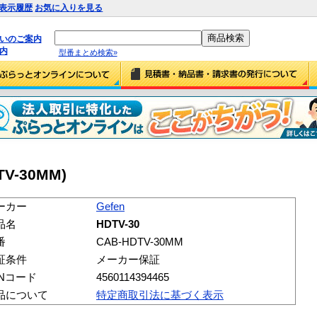
表示履歴
お気に入りを見る
払いのご案内
内
型番まとめ検索»
TV-30MM)
ーカー
Gefen
品名
HDTV-30
番
CAB-HDTV-30MM
証条件
メーカー保証
ANコード
4560114394465
品について
特定商取引法に基づく表示