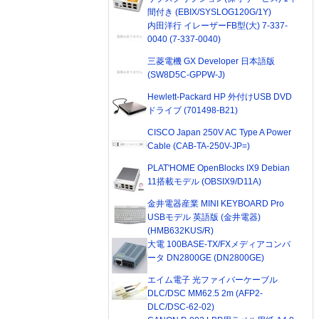
間付き (EBIX/SYSLOG120G/1Y)
内田洋行 イレーザーFB型(大) 7-337-
0040 (7-337-0040)
三菱電機 GX Developer 日本語版
(SW8D5C-GPPW-J)
Hewlett-Packard HP 外付けUSB DVD
ドライブ (701498-B21)
CISCO Japan 250V AC Type A Power
Cable (CAB-TA-250V-JP=)
PLAT'HOME OpenBlocks IX9 Debian
11搭載モデル (OBSIX9/D11A)
金井電器産業 MINI KEYBOARD Pro
USBモデル 英語版 (金井電器)
(HMB632KUS/R)
大電 100BASE-TX/FXメディアコンバ
ータ DN2800GE (DN2800GE)
エイム電子 光ファイバーケーブル
DLC/DSC MM62.5 2m (AFP2-
DLC/DSC-62-02)