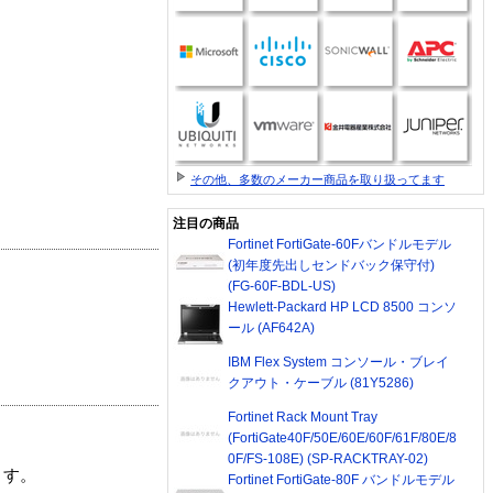
その他、多数のメーカー商品を取り扱ってます
注目の商品
Fortinet FortiGate-60Fバンドルモデル
(初年度先出しセンドバック保守付)
(FG-60F-BDL-US)
Hewlett-Packard HP LCD 8500 コンソ
ール (AF642A)
IBM Flex System コンソール・ブレイ
クアウト・ケーブル (81Y5286)
Fortinet Rack Mount Tray
(FortiGate40F/50E/60E/60F/61F/80E/8
0F/FS-108E) (SP-RACKTRAY-02)
ます。
Fortinet FortiGate-80F バンドルモデル