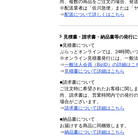
尚、複数の商品をご注文の場合、発
※配送業者は「佐川急便」または「
⇒
配送について詳しくはこちら
見積書・請求書・納品書等の発行に
■見積書について
ぷらっとオンラインでは、24時間い
※オンライン見積書発行には、一般法人
⇒
一般法人会員（BizID）の詳細はこ
⇒
見積書について詳細はこちら
■請求書について
ご注文時に希望されたお客様に関し
尚、請求書は、営業時間内での発行
場合がございます。
⇒
請求書について詳細はこちら
■納品書について
お届けする商品に同梱致します。
⇒
納品書について詳細はこちら