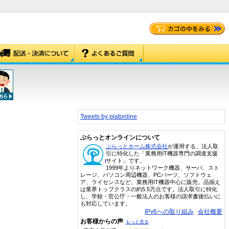
Tweets by platonline
ぷらっとオンラインについて
ぷらっとホーム株式会社
が運用する、法人取
引に特化した「業務用IT機器専門の調達支援
サイト」です。
1999年よりネットワーク機器、サーバ、スト
レージ、パソコン周辺機器、PCパーツ、ソフトウェ
ア、ライセンスなど、業務用IT機器中心に販売。品揃え
は業界トップクラスの約5.5万点です。法人取引に特化
し、学校・官公庁・一般法人のお客様の請求書後払いに
も対応しています。
IPv6への取り組み
会社概要
お客様からの声
もっと見る