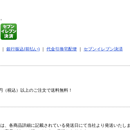
す。
｜
銀行振込(前払い)
｜
代金引換宅配便
｜
セブンイレブン決済
00円（税込）以上のご注文で送料無料！
ては、各商品詳細に記載されている発送日にて当社より発送いたし