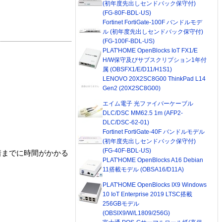
(初年度先出しセンドバック保守付)
(FG-80F-BDL-US)
Fortinet FortiGate-100F バンドルモデ
ル (初年度先出しセンドバック保守付)
(FG-100F-BDL-US)
PLAT'HOME OpenBlocks IoT FX1/E
H/W保守及びサブスクリプション1年付
属 (OBSFX1/E/D11/H1S1)
LENOVO 20X2SC8G00 ThinkPad L14
Gen2 (20X2SC8G00)
エイム電子 光ファイバーケーブル
DLC/DSC MM62.5 1m (AFP2-
DLC/DSC-62-01)
Fortinet FortiGate-40F バンドルモデル
(初年度先出しセンドバック保守付)
(FG-40F-BDL-US)
着までに時間がかかる
PLAT'HOME OpenBlocks A16 Debian
11搭載モデル (OBSA16/D11A)
PLAT'HOME OpenBlocks IX9 Windows
10 IoT Enterprise 2019 LTSC搭載
256GBモデル
(OBSIX9/W/L1809/256G)