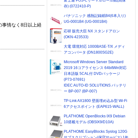
富士通 POS-Cサーマルロール紙(高保
存) (0722410-P)
パナソニック 感熱記録紙B4(6本入り)
UG-0001B4 (UG-0001B4)
の事情なく8日以上経
応研 販売大臣 NX スタンドアロン
(OKN-423533)
大電 環境対応 1000BASE-T/X メディ
アコンバータ (DN1800SG2E)
Microsoft Windows Server Standard
2019 16コアライセンス 64bitWin対応
日本語版 5CAL付 DVDパッケージ
(P73-07691)
IDEC AUTO-ID SOLUTIONS バッテリ
ー BP-007 (BP-007)
TP-Link AX1800 壁面埋め込み型 Wi-Fi
6アクセスポイント (EAP615-WALL)
PLAT'HOME OpenBlocks IX9 Debian
10搭載モデル (OBSIX9/D10A)
PLAT'HOME EasyBlocks Syslog 120G
サブスクリプション(保守サービス) 1年