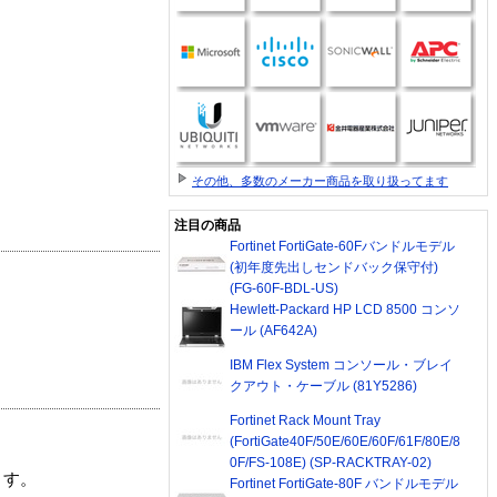
その他、多数のメーカー商品を取り扱ってます
注目の商品
Fortinet FortiGate-60Fバンドルモデル
(初年度先出しセンドバック保守付)
(FG-60F-BDL-US)
Hewlett-Packard HP LCD 8500 コンソ
ール (AF642A)
IBM Flex System コンソール・ブレイ
クアウト・ケーブル (81Y5286)
Fortinet Rack Mount Tray
(FortiGate40F/50E/60E/60F/61F/80E/8
0F/FS-108E) (SP-RACKTRAY-02)
ます。
Fortinet FortiGate-80F バンドルモデル