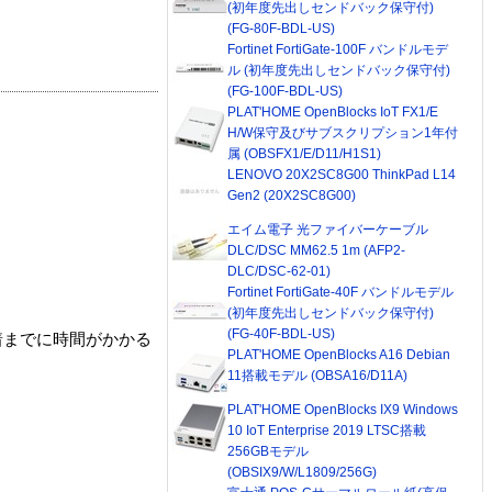
(初年度先出しセンドバック保守付)
(FG-80F-BDL-US)
Fortinet FortiGate-100F バンドルモデ
ル (初年度先出しセンドバック保守付)
(FG-100F-BDL-US)
PLAT'HOME OpenBlocks IoT FX1/E
H/W保守及びサブスクリプション1年付
属 (OBSFX1/E/D11/H1S1)
LENOVO 20X2SC8G00 ThinkPad L14
Gen2 (20X2SC8G00)
エイム電子 光ファイバーケーブル
DLC/DSC MM62.5 1m (AFP2-
DLC/DSC-62-01)
Fortinet FortiGate-40F バンドルモデル
(初年度先出しセンドバック保守付)
(FG-40F-BDL-US)
着までに時間がかかる
PLAT'HOME OpenBlocks A16 Debian
11搭載モデル (OBSA16/D11A)
PLAT'HOME OpenBlocks IX9 Windows
10 IoT Enterprise 2019 LTSC搭載
256GBモデル
(OBSIX9/W/L1809/256G)