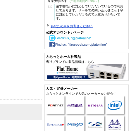
東京大学/K様
(ご利用期間2009年～)
“
請求書払いに対応していただいているので利用
しております。メールでの問い合わせにも丁寧
に対応していただけるので大変ありがたいで
す。
あなたの声をお寄せください!
公式アカウント / ページ
ぷらっとホーム社製品
当社ブランドの製品情報はこちら
人気・定番メーカー
ぷらっとオンラインで人気のメーカーをご紹介！