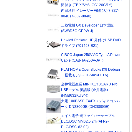
間付き (EBIX/SYSLOG120G/1Y)
内田洋行 イレーザーFB型(大) 7-337-
0040 (7-337-0040)
三菱電機 GX Developer 日本語版
(SW8D5C-GPPW-J)
Hewlett-Packard HP 外付けUSB DVD
ドライブ (701498-B21)
CISCO Japan 250V AC Type A Power
Cable (CAB-TA-250V-JP=)
PLAT'HOME OpenBlocks IX9 Debian
11搭載モデル (OBSIX9/D11A)
金井電器産業 MINI KEYBOARD Pro
USBモデル 英語版 (金井電器)
(HMB632KUS/R)
大電 100BASE-TX/FXメディアコンバ
ータ DN2800GE (DN2800GE)
エイム電子 光ファイバーケーブル
DLC/DSC MM62.5 2m (AFP2-
DLC/DSC-62-02)