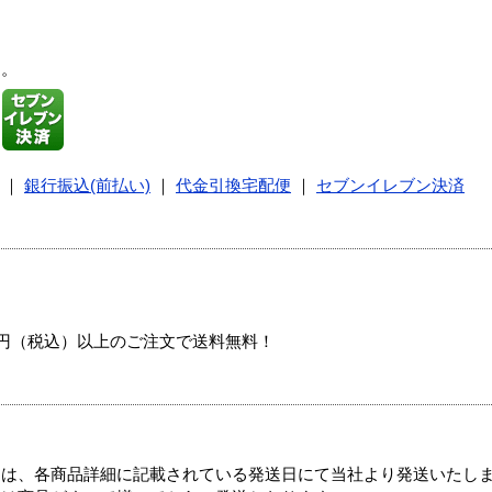
す。
｜
銀行振込(前払い)
｜
代金引換宅配便
｜
セブンイレブン決済
00円（税込）以上のご注文で送料無料！
ては、各商品詳細に記載されている発送日にて当社より発送いたし