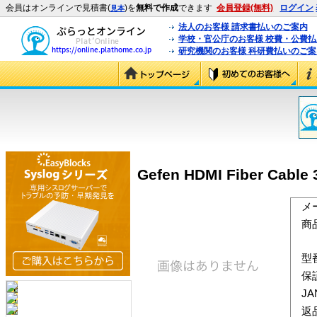
会員はオンラインで見積書(
)を
無料で作成
できます
会員登録(無料)
ログイン
見本
法人のお客様 請求書払いのご案内
学校・官公庁のお客様 校費・公費
研究機関のお客様 科研費払いのご案
Gefen HDMI Fiber Cabl
メ
商
型
保
J
返