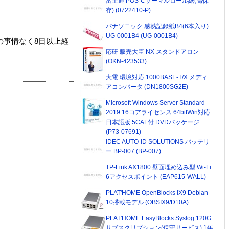
富士通 POS-Cサーマルロール紙(高保
存) (0722410-P)
パナソニック 感熱記録紙B4(6本入り)
UG-0001B4 (UG-0001B4)
の事情なく8日以上経
応研 販売大臣 NX スタンドアロン
(OKN-423533)
大電 環境対応 1000BASE-T/X メディ
アコンバータ (DN1800SG2E)
Microsoft Windows Server Standard
2019 16コアライセンス 64bitWin対応
日本語版 5CAL付 DVDパッケージ
(P73-07691)
IDEC AUTO-ID SOLUTIONS バッテリ
ー BP-007 (BP-007)
TP-Link AX1800 壁面埋め込み型 Wi-Fi
6アクセスポイント (EAP615-WALL)
PLAT'HOME OpenBlocks IX9 Debian
10搭載モデル (OBSIX9/D10A)
PLAT'HOME EasyBlocks Syslog 120G
サブスクリプション(保守サービス) 1年