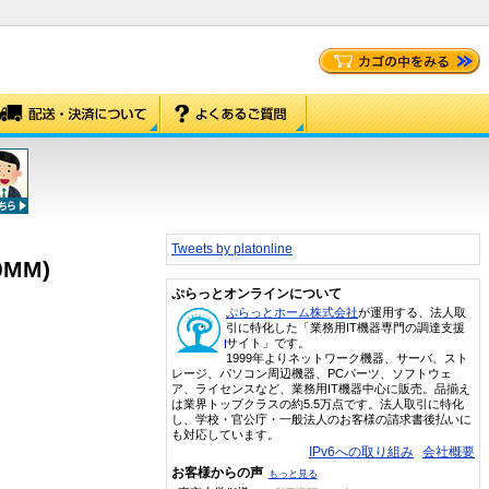
Tweets by platonline
0MM)
ぷらっとオンラインについて
ぷらっとホーム株式会社
が運用する、法人取
引に特化した「業務用IT機器専門の調達支援
サイト」です。
1999年よりネットワーク機器、サーバ、スト
レージ、パソコン周辺機器、PCパーツ、ソフトウェ
ア、ライセンスなど、業務用IT機器中心に販売。品揃え
は業界トップクラスの約5.5万点です。法人取引に特化
し、学校・官公庁・一般法人のお客様の請求書後払いに
も対応しています。
IPv6への取り組み
会社概要
お客様からの声
もっと見る