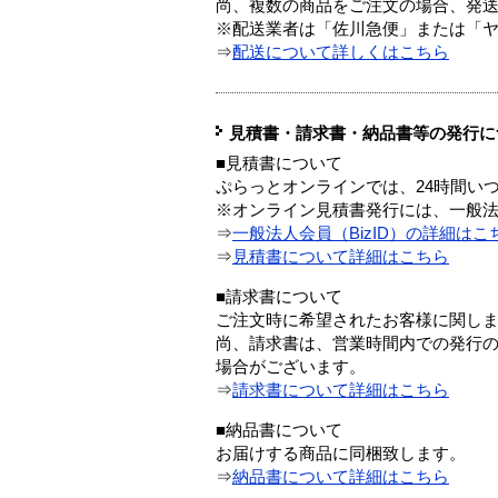
尚、複数の商品をご注文の場合、発
※配送業者は「佐川急便」または「
⇒
配送について詳しくはこちら
見積書・請求書・納品書等の発行に
■見積書について
ぷらっとオンラインでは、24時間い
※オンライン見積書発行には、一般法人
⇒
一般法人会員（BizID）の詳細はこ
⇒
見積書について詳細はこちら
■請求書について
ご注文時に希望されたお客様に関し
尚、請求書は、営業時間内での発行
場合がございます。
⇒
請求書について詳細はこちら
■納品書について
お届けする商品に同梱致します。
⇒
納品書について詳細はこちら