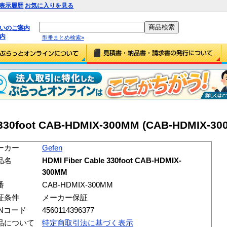
表示履歴
お気に入りを見る
払いのご案内
内
型番まとめ検索»
e 330foot CAB-HDMIX-300MM (CAB-HDMIX-30
ーカー
Gefen
品名
HDMI Fiber Cable 330foot CAB-HDMIX-
300MM
番
CAB-HDMIX-300MM
証条件
メーカー保証
ANコード
4560114396377
品について
特定商取引法に基づく表示