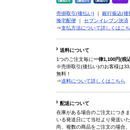
売掛取引(後払い)
｜
銀行振込(後
換宅配便
｜
セブンイレブン決済
⇒
支払方法について詳しくはこ
送料について
1つのご注文毎に
一律1,100円(税
※売掛取引(後払い)のお客様は33
無料！
⇒
送料について詳しくはこちら
配送について
在庫がある場合のご注文につき
いる発送日にて当社より発送い
尚、複数の商品をご注文の場合