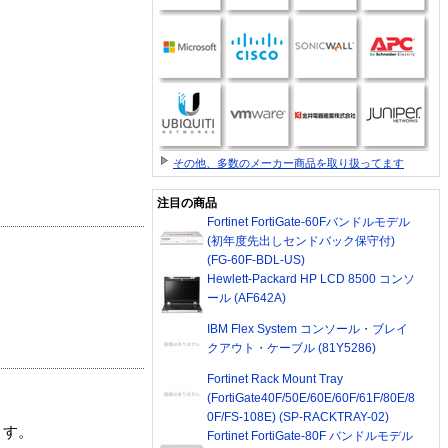
その他、多数のメーカー商品を取り扱ってます
注目の商品
Fortinet FortiGate-60Fバンドルモデル
(初年度先出しセンドバック保守付)
(FG-60F-BDL-US)
Hewlett-Packard HP LCD 8500 コンソ
ール (AF642A)
IBM Flex System コンソール・ブレイ
クアウト・ケーブル (81Y5286)
Fortinet Rack Mount Tray
(FortiGate40F/50E/60E/60F/61F/80E/8
0F/FS-108E) (SP-RACKTRAY-02)
ます。
Fortinet FortiGate-80F バンドルモデル