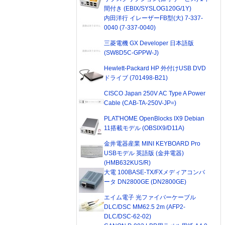
間付き (EBIX/SYSLOG120G/1Y)
内田洋行 イレーザーFB型(大) 7-337-
0040 (7-337-0040)
三菱電機 GX Developer 日本語版
(SW8D5C-GPPW-J)
Hewlett-Packard HP 外付けUSB DVD
ドライブ (701498-B21)
CISCO Japan 250V AC Type A Power
Cable (CAB-TA-250V-JP=)
PLAT'HOME OpenBlocks IX9 Debian
11搭載モデル (OBSIX9/D11A)
金井電器産業 MINI KEYBOARD Pro
USBモデル 英語版 (金井電器)
(HMB632KUS/R)
大電 100BASE-TX/FXメディアコンバ
ータ DN2800GE (DN2800GE)
エイム電子 光ファイバーケーブル
DLC/DSC MM62.5 2m (AFP2-
DLC/DSC-62-02)