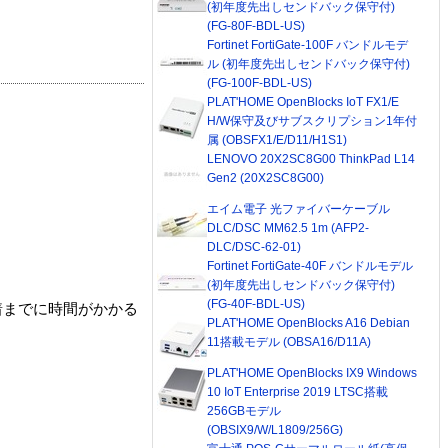
(初年度先出しセンドバック保守付)
(FG-80F-BDL-US)
Fortinet FortiGate-100F バンドルモデ
ル (初年度先出しセンドバック保守付)
(FG-100F-BDL-US)
PLAT'HOME OpenBlocks IoT FX1/E
H/W保守及びサブスクリプション1年付
属 (OBSFX1/E/D11/H1S1)
LENOVO 20X2SC8G00 ThinkPad L14
Gen2 (20X2SC8G00)
エイム電子 光ファイバーケーブル
DLC/DSC MM62.5 1m (AFP2-
DLC/DSC-62-01)
Fortinet FortiGate-40F バンドルモデル
(初年度先出しセンドバック保守付)
(FG-40F-BDL-US)
着までに時間がかかる
PLAT'HOME OpenBlocks A16 Debian
11搭載モデル (OBSA16/D11A)
PLAT'HOME OpenBlocks IX9 Windows
10 IoT Enterprise 2019 LTSC搭載
256GBモデル
(OBSIX9/W/L1809/256G)