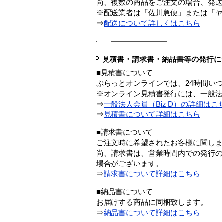
尚、複数の商品をご注文の場合、発
※配送業者は「佐川急便」または「
⇒
配送について詳しくはこちら
見積書・請求書・納品書等の発行に
■見積書について
ぷらっとオンラインでは、24時間い
※オンライン見積書発行には、一般法人
⇒
一般法人会員（BizID）の詳細はこ
⇒
見積書について詳細はこちら
■請求書について
ご注文時に希望されたお客様に関し
尚、請求書は、営業時間内での発行
場合がございます。
⇒
請求書について詳細はこちら
■納品書について
お届けする商品に同梱致します。
⇒
納品書について詳細はこちら