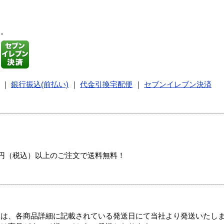
す。
｜
銀行振込(前払い)
｜
代金引換宅配便
｜
セブンイレブン決済
00円（税込）以上のご注文で送料無料！
ては、各商品詳細に記載されている発送日にて当社より発送いたし