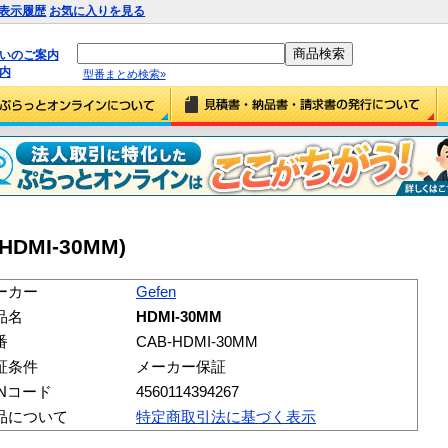
表示履歴
お気に入りを見る
払いのご案内
内
型番まとめ検索»
-HDMI-30MM)
ーカー
Gefen
品名
HDMI-30MM
番
CAB-HDMI-30MM
証条件
メーカー保証
ANコード
4560114394267
品について
特定商取引法に基づく表示