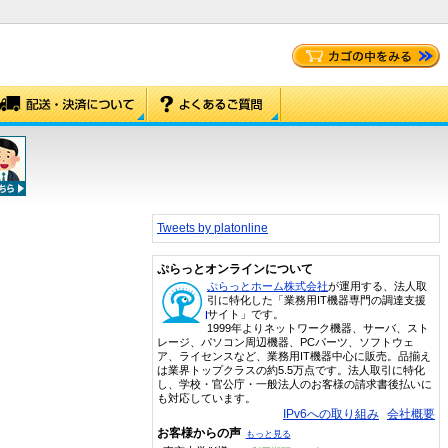
Tweets by platonline
ぷらっとオンラインについて
ぷらっとホーム株式会社
が運用する、法人取
引に特化した「業務用IT機器専門の調達支援
サイト」です。
1999年よりネットワーク機器、サーバ、スト
レージ、パソコン周辺機器、PCパーツ、ソフトウェ
ア、ライセンスなど、業務用IT機器中心に販売。品揃え
は業界トップクラスの約5.5万点です。法人取引に特化
し、学校・官公庁・一般法人のお客様の請求書後払いに
も対応しています。
IPv6への取り組み
会社概要
お客様からの声
もっと見る