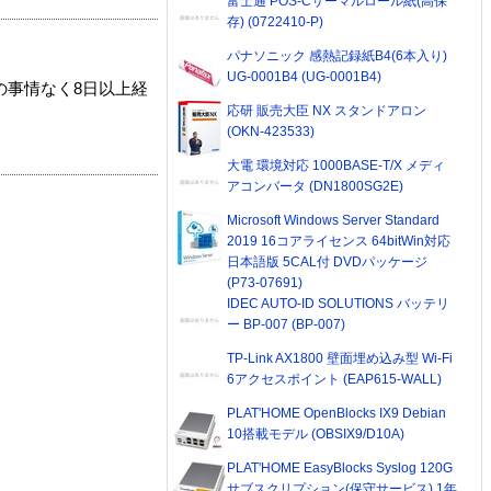
富士通 POS-Cサーマルロール紙(高保
存) (0722410-P)
パナソニック 感熱記録紙B4(6本入り)
UG-0001B4 (UG-0001B4)
の事情なく8日以上経
応研 販売大臣 NX スタンドアロン
(OKN-423533)
大電 環境対応 1000BASE-T/X メディ
アコンバータ (DN1800SG2E)
Microsoft Windows Server Standard
2019 16コアライセンス 64bitWin対応
日本語版 5CAL付 DVDパッケージ
(P73-07691)
IDEC AUTO-ID SOLUTIONS バッテリ
ー BP-007 (BP-007)
TP-Link AX1800 壁面埋め込み型 Wi-Fi
6アクセスポイント (EAP615-WALL)
PLAT'HOME OpenBlocks IX9 Debian
10搭載モデル (OBSIX9/D10A)
PLAT'HOME EasyBlocks Syslog 120G
サブスクリプション(保守サービス) 1年