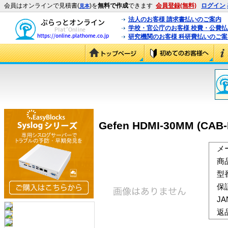
会員はオンラインで見積書(
)を
無料で作成
できます
会員登録(無料)
ログイン
見本
法人のお客様 請求書払いのご案内
学校・官公庁のお客様 校費・公費
研究機関のお客様 科研費払いのご案
Gefen HDMI-30MM (CAB
メ
商
型
保
J
返