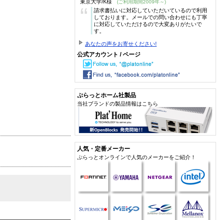
東京大学/K様
(ご利用期間2009年～)
“
請求書払いに対応していただいているので利用
しております。メールでの問い合わせにも丁寧
に対応していただけるので大変ありがたいで
す。
あなたの声をお寄せください!
公式アカウント / ページ
ぷらっとホーム社製品
当社ブランドの製品情報はこちら
人気・定番メーカー
ぷらっとオンラインで人気のメーカーをご紹介！