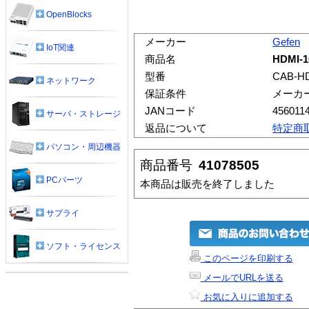
OpenBlocks
メーカー
Gefen
IoT関連
商品名
HDMI-
型番
CAB-H
ネットワーク
保証条件
メーカ
JANコード
456011
サーバ・ストレージ
返品について
特定商
パソコン・周辺機器
商品番号
41078505
PCパーツ
本商品は販売を終了しました
サプライ
ソフト・ライセンス
このページを印刷する
メールでURLを送る
お気に入りに追加する