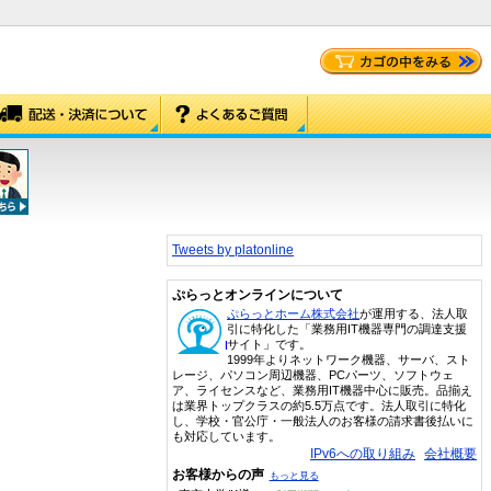
Tweets by platonline
ぷらっとオンラインについて
ぷらっとホーム株式会社
が運用する、法人取
引に特化した「業務用IT機器専門の調達支援
サイト」です。
1999年よりネットワーク機器、サーバ、スト
レージ、パソコン周辺機器、PCパーツ、ソフトウェ
ア、ライセンスなど、業務用IT機器中心に販売。品揃え
は業界トップクラスの約5.5万点です。法人取引に特化
し、学校・官公庁・一般法人のお客様の請求書後払いに
も対応しています。
IPv6への取り組み
会社概要
お客様からの声
もっと見る