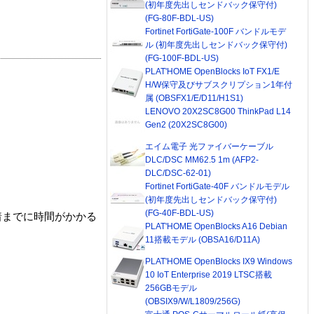
(初年度先出しセンドバック保守付)
(FG-80F-BDL-US)
Fortinet FortiGate-100F バンドルモデ
ル (初年度先出しセンドバック保守付)
(FG-100F-BDL-US)
PLAT'HOME OpenBlocks IoT FX1/E
H/W保守及びサブスクリプション1年付
属 (OBSFX1/E/D11/H1S1)
LENOVO 20X2SC8G00 ThinkPad L14
Gen2 (20X2SC8G00)
エイム電子 光ファイバーケーブル
DLC/DSC MM62.5 1m (AFP2-
DLC/DSC-62-01)
Fortinet FortiGate-40F バンドルモデル
(初年度先出しセンドバック保守付)
(FG-40F-BDL-US)
着までに時間がかかる
PLAT'HOME OpenBlocks A16 Debian
11搭載モデル (OBSA16/D11A)
PLAT'HOME OpenBlocks IX9 Windows
10 IoT Enterprise 2019 LTSC搭載
256GBモデル
(OBSIX9/W/L1809/256G)