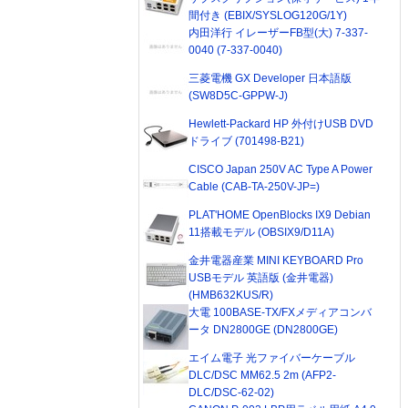
間付き (EBIX/SYSLOG120G/1Y)
内田洋行 イレーザーFB型(大) 7-337-
0040 (7-337-0040)
三菱電機 GX Developer 日本語版
(SW8D5C-GPPW-J)
Hewlett-Packard HP 外付けUSB DVD
ドライブ (701498-B21)
CISCO Japan 250V AC Type A Power
Cable (CAB-TA-250V-JP=)
PLAT'HOME OpenBlocks IX9 Debian
11搭載モデル (OBSIX9/D11A)
金井電器産業 MINI KEYBOARD Pro
USBモデル 英語版 (金井電器)
(HMB632KUS/R)
大電 100BASE-TX/FXメディアコンバ
ータ DN2800GE (DN2800GE)
エイム電子 光ファイバーケーブル
DLC/DSC MM62.5 2m (AFP2-
DLC/DSC-62-02)