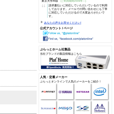
東京大学/K様
(ご利用期間2009年～)
“
請求書払いに対応していただいているので利用
しております。メールでの問い合わせにも丁寧
に対応していただけるので大変ありがたいで
す。
あなたの声をお寄せください!
公式アカウント / ページ
ぷらっとホーム社製品
当社ブランドの製品情報はこちら
人気・定番メーカー
ぷらっとオンラインで人気のメーカーをご紹介！