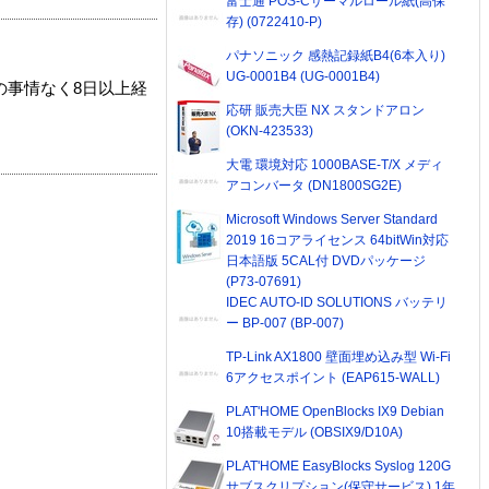
富士通 POS-Cサーマルロール紙(高保
存) (0722410-P)
パナソニック 感熱記録紙B4(6本入り)
UG-0001B4 (UG-0001B4)
の事情なく8日以上経
応研 販売大臣 NX スタンドアロン
(OKN-423533)
大電 環境対応 1000BASE-T/X メディ
アコンバータ (DN1800SG2E)
Microsoft Windows Server Standard
2019 16コアライセンス 64bitWin対応
日本語版 5CAL付 DVDパッケージ
(P73-07691)
IDEC AUTO-ID SOLUTIONS バッテリ
ー BP-007 (BP-007)
TP-Link AX1800 壁面埋め込み型 Wi-Fi
6アクセスポイント (EAP615-WALL)
PLAT'HOME OpenBlocks IX9 Debian
10搭載モデル (OBSIX9/D10A)
PLAT'HOME EasyBlocks Syslog 120G
サブスクリプション(保守サービス) 1年