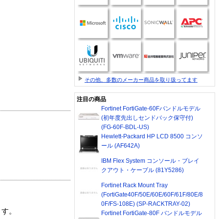
その他、多数のメーカー商品を取り扱ってます
注目の商品
Fortinet FortiGate-60Fバンドルモデル
(初年度先出しセンドバック保守付)
(FG-60F-BDL-US)
Hewlett-Packard HP LCD 8500 コンソ
ール (AF642A)
IBM Flex System コンソール・ブレイ
クアウト・ケーブル (81Y5286)
Fortinet Rack Mount Tray
(FortiGate40F/50E/60E/60F/61F/80E/8
0F/FS-108E) (SP-RACKTRAY-02)
ます。
Fortinet FortiGate-80F バンドルモデル