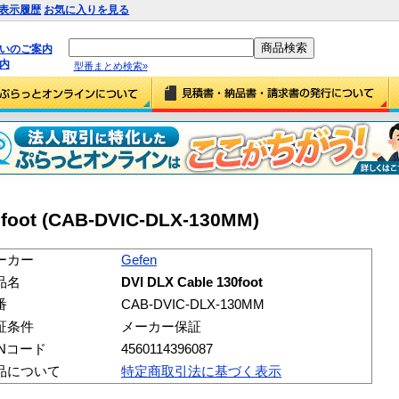
表示履歴
お気に入りを見る
払いのご案内
内
型番まとめ検索»
0foot (CAB-DVIC-DLX-130MM)
ーカー
Gefen
品名
DVI DLX Cable 130foot
番
CAB-DVIC-DLX-130MM
証条件
メーカー保証
ANコード
4560114396087
品について
特定商取引法に基づく表示