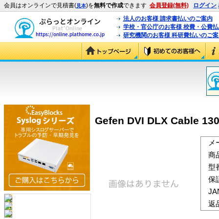
会員はオンラインで見積書(
)を
無料で作成
できます
会員登録(無料)
ログイン
見本
法人のお客様 請求書払いのご案内
学校・官公庁のお客様 校費・公費
研究機関のお客様 科研費払いのご案
Gefen DVI DLX Cable 13
メ
商
型
保
J
返