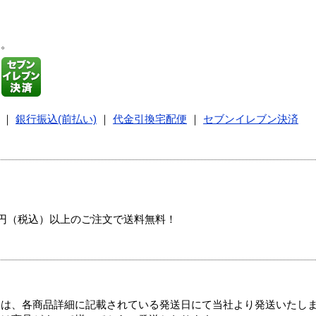
す。
｜
銀行振込(前払い)
｜
代金引換宅配便
｜
セブンイレブン決済
00円（税込）以上のご注文で送料無料！
ては、各商品詳細に記載されている発送日にて当社より発送いたし