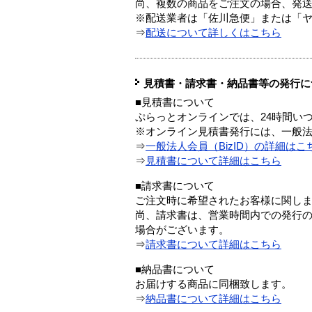
尚、複数の商品をご注文の場合、発
※配送業者は「佐川急便」または「
⇒
配送について詳しくはこちら
見積書・請求書・納品書等の発行に
■見積書について
ぷらっとオンラインでは、24時間い
※オンライン見積書発行には、一般法人
⇒
一般法人会員（BizID）の詳細はこ
⇒
見積書について詳細はこちら
■請求書について
ご注文時に希望されたお客様に関し
尚、請求書は、営業時間内での発行
場合がございます。
⇒
請求書について詳細はこちら
■納品書について
お届けする商品に同梱致します。
⇒
納品書について詳細はこちら