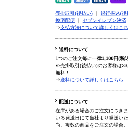
売掛取引(後払い)
｜
銀行振込(後
換宅配便
｜
セブンイレブン決済
⇒
支払方法について詳しくはこ
送料について
1つのご注文毎に
一律1,100円(税
※売掛取引(後払い)のお客様は33
無料！
⇒
送料について詳しくはこちら
配送について
在庫がある場合のご注文につき
いる発送日にて当社より発送い
尚、複数の商品をご注文の場合