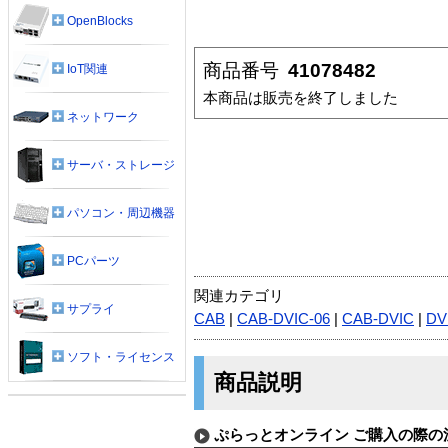
OpenBlocks
商品番号
41078482
IoT関連
本商品は販売を終了しました
ネットワーク
サーバ・ストレージ
パソコン・周辺機器
PCパーツ
関連カテゴリ
サプライ
CAB
|
CAB-DVIC-06
|
CAB-DVIC
|
DV
ソフト・ライセンス
商品説明
ぷらっとオンライン ご購入の際の