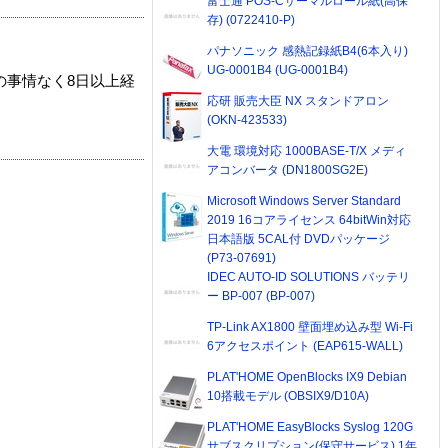
富士通 POS-Cサーマルロール紙(高保
存) (0722410-P)
パナソニック 感熱記録紙B4(6本入り)
UG-0001B4 (UG-0001B4)
の事情なく8日以上経
応研 販売大臣 NX スタンドアロン
(OKN-423533)
大電 環境対応 1000BASE-T/X メディ
アコンバータ (DN1800SG2E)
Microsoft Windows Server Standard
2019 16コアライセンス 64bitWin対応
日本語版 5CAL付 DVDパッケージ
(P73-07691)
IDEC AUTO-ID SOLUTIONS バッテリ
ー BP-007 (BP-007)
TP-Link AX1800 壁面埋め込み型 Wi-Fi
6アクセスポイント (EAP615-WALL)
PLAT'HOME OpenBlocks IX9 Debian
10搭載モデル (OBSIX9/D10A)
PLAT'HOME EasyBlocks Syslog 120G
サブスクリプション(保守サービス) 1年