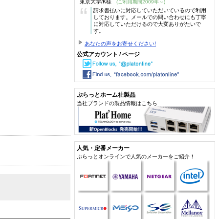
東京大学/K様
(ご利用期間2009年～)
“
請求書払いに対応していただいているので利用
しております。メールでの問い合わせにも丁寧
に対応していただけるので大変ありがたいで
す。
あなたの声をお寄せください!
公式アカウント / ページ
ぷらっとホーム社製品
当社ブランドの製品情報はこちら
人気・定番メーカー
ぷらっとオンラインで人気のメーカーをご紹介！