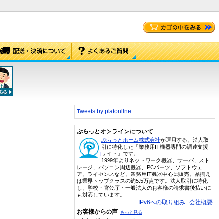
Tweets by platonline
ぷらっとオンラインについて
ぷらっとホーム株式会社
が運用する、法人取
引に特化した「業務用IT機器専門の調達支援
サイト」です。
1999年よりネットワーク機器、サーバ、スト
レージ、パソコン周辺機器、PCパーツ、ソフトウェ
ア、ライセンスなど、業務用IT機器中心に販売。品揃え
は業界トップクラスの約5.5万点です。法人取引に特化
し、学校・官公庁・一般法人のお客様の請求書後払いに
も対応しています。
IPv6への取り組み
会社概要
お客様からの声
もっと見る