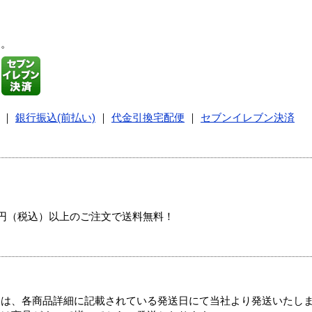
す。
｜
銀行振込(前払い)
｜
代金引換宅配便
｜
セブンイレブン決済
00円（税込）以上のご注文で送料無料！
ては、各商品詳細に記載されている発送日にて当社より発送いたし