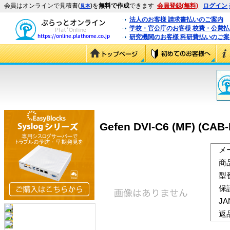
会員はオンラインで見積書(
)を
無料で作成
できます
会員登録(無料)
ログイン
見本
法人のお客様 請求書払いのご案内
学校・官公庁のお客様 校費・公費
研究機関のお客様 科研費払いのご案
Gefen DVI-C6 (MF) (CAB
メ
商
型
保
J
返