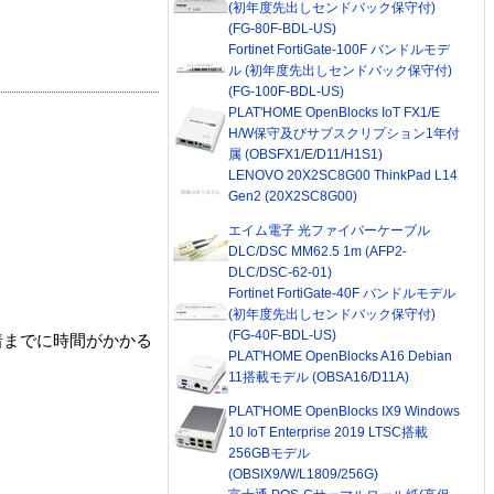
(初年度先出しセンドバック保守付)
(FG-80F-BDL-US)
Fortinet FortiGate-100F バンドルモデ
ル (初年度先出しセンドバック保守付)
(FG-100F-BDL-US)
PLAT'HOME OpenBlocks IoT FX1/E
H/W保守及びサブスクリプション1年付
属 (OBSFX1/E/D11/H1S1)
LENOVO 20X2SC8G00 ThinkPad L14
Gen2 (20X2SC8G00)
エイム電子 光ファイバーケーブル
DLC/DSC MM62.5 1m (AFP2-
DLC/DSC-62-01)
Fortinet FortiGate-40F バンドルモデル
(初年度先出しセンドバック保守付)
(FG-40F-BDL-US)
着までに時間がかかる
PLAT'HOME OpenBlocks A16 Debian
11搭載モデル (OBSA16/D11A)
PLAT'HOME OpenBlocks IX9 Windows
10 IoT Enterprise 2019 LTSC搭載
256GBモデル
(OBSIX9/W/L1809/256G)