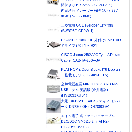
間付き (EBIX/SYSLOG120G/1Y)
内田洋行 イレーザーFB型(大) 7-337-
0040 (7-337-0040)
三菱電機 GX Developer 日本語版
(SW8D5C-GPPW-J)
Hewlett-Packard HP 外付けUSB DVD
ドライブ (701498-B21)
CISCO Japan 250V AC Type A Power
Cable (CAB-TA-250V-JP=)
PLAT'HOME OpenBlocks IX9 Debian
11搭載モデル (OBSIX9/D11A)
金井電器産業 MINI KEYBOARD Pro
USBモデル 英語版 (金井電器)
(HMB632KUS/R)
大電 100BASE-TX/FXメディアコンバ
ータ DN2800GE (DN2800GE)
エイム電子 光ファイバーケーブル
DLC/DSC MM62.5 2m (AFP2-
DLC/DSC-62-02)