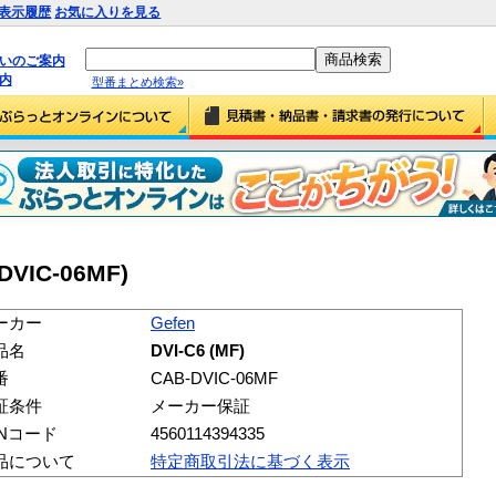
表示履歴
お気に入りを見る
払いのご案内
内
型番まとめ検索»
-DVIC-06MF)
ーカー
Gefen
品名
DVI-C6 (MF)
番
CAB-DVIC-06MF
証条件
メーカー保証
ANコード
4560114394335
品について
特定商取引法に基づく表示