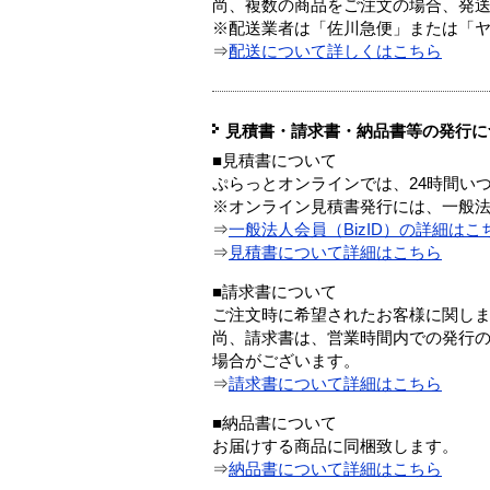
尚、複数の商品をご注文の場合、発
※配送業者は「佐川急便」または「
⇒
配送について詳しくはこちら
見積書・請求書・納品書等の発行に
■見積書について
ぷらっとオンラインでは、24時間い
※オンライン見積書発行には、一般法人
⇒
一般法人会員（BizID）の詳細はこ
⇒
見積書について詳細はこちら
■請求書について
ご注文時に希望されたお客様に関し
尚、請求書は、営業時間内での発行
場合がございます。
⇒
請求書について詳細はこちら
■納品書について
お届けする商品に同梱致します。
⇒
納品書について詳細はこちら