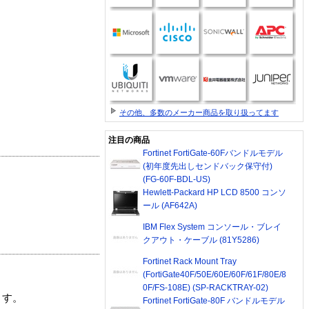
その他、多数のメーカー商品を取り扱ってます
注目の商品
Fortinet FortiGate-60Fバンドルモデル
(初年度先出しセンドバック保守付)
(FG-60F-BDL-US)
Hewlett-Packard HP LCD 8500 コンソ
ール (AF642A)
IBM Flex System コンソール・ブレイ
クアウト・ケーブル (81Y5286)
Fortinet Rack Mount Tray
(FortiGate40F/50E/60E/60F/61F/80E/8
0F/FS-108E) (SP-RACKTRAY-02)
ます。
Fortinet FortiGate-80F バンドルモデル