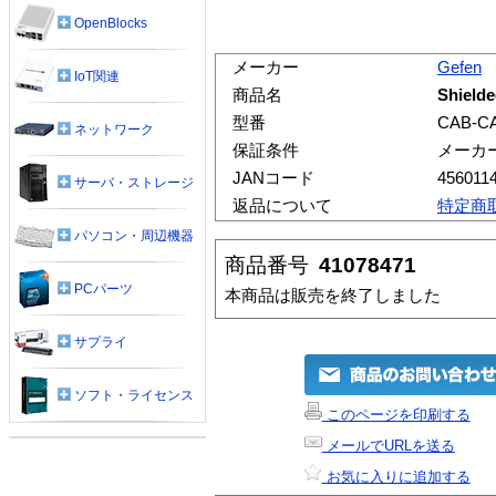
OpenBlocks
メーカー
Gefen
IoT関連
商品名
Shielde
型番
CAB-CA
ネットワーク
保証条件
メーカ
JANコード
456011
サーバ・ストレージ
返品について
特定商
パソコン・周辺機器
商品番号
41078471
PCパーツ
本商品は販売を終了しました
サプライ
ソフト・ライセンス
このページを印刷する
メールでURLを送る
お気に入りに追加する