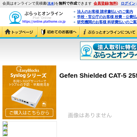
会員はオンラインで見積書(
)を
無料で作成
できます
会員登録(無料)
ログイン
見本
法人のお客様 請求書払いのご案内
学校・官公庁のお客様 校費・公費
研究機関のお客様 科研費払いのご案
Gefen Shielded CAT-5 25