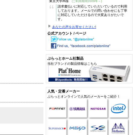
東京大学/K様
(ご利用期間2009年～)
“
請求書払いに対応していただいているので利用
しております。メールでの問い合わせにも丁寧
に対応していただけるので大変ありがたいで
す。
あなたの声をお寄せください!
公式アカウント / ページ
ぷらっとホーム社製品
当社ブランドの製品情報はこちら
人気・定番メーカー
ぷらっとオンラインで人気のメーカーをご紹介！