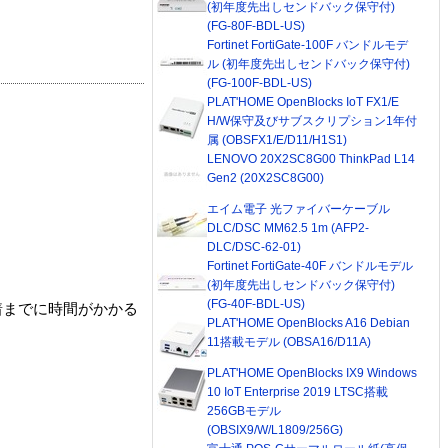
(初年度先出しセンドバック保守付)
(FG-80F-BDL-US)
Fortinet FortiGate-100F バンドルモデ
ル (初年度先出しセンドバック保守付)
(FG-100F-BDL-US)
PLAT'HOME OpenBlocks IoT FX1/E
H/W保守及びサブスクリプション1年付
属 (OBSFX1/E/D11/H1S1)
LENOVO 20X2SC8G00 ThinkPad L14
Gen2 (20X2SC8G00)
エイム電子 光ファイバーケーブル
DLC/DSC MM62.5 1m (AFP2-
DLC/DSC-62-01)
Fortinet FortiGate-40F バンドルモデル
(初年度先出しセンドバック保守付)
(FG-40F-BDL-US)
着までに時間がかかる
PLAT'HOME OpenBlocks A16 Debian
11搭載モデル (OBSA16/D11A)
PLAT'HOME OpenBlocks IX9 Windows
10 IoT Enterprise 2019 LTSC搭載
256GBモデル
(OBSIX9/W/L1809/256G)