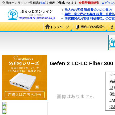
会員はオンラインで見積書(
)を
無料で作成
できます
会員登録(無料)
ログイン
見本
法人のお客様 請求書払いのご案内
学校・官公庁のお客様 校費・公費
研究機関のお客様 科研費払いのご案
Gefen 2 LC-LC Fiber 300
メ
商
型
保
J
返