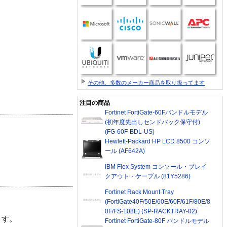
その他、多数のメーカー商品を取り扱ってます
注目の商品
Fortinet FortiGate-60Fバンドルモデル
(初年度先出しセンドバック保守付)
(FG-60F-BDL-US)
Hewlett-Packard HP LCD 8500 コンソ
ール (AF642A)
IBM Flex System コンソール・ブレイ
クアウト・ケーブル (81Y5286)
Fortinet Rack Mount Tray
(FortiGate40F/50E/60E/60F/61F/80E/8
0F/FS-108E) (SP-RACKTRAY-02)
ます。
Fortinet FortiGate-80F バンドルモデル