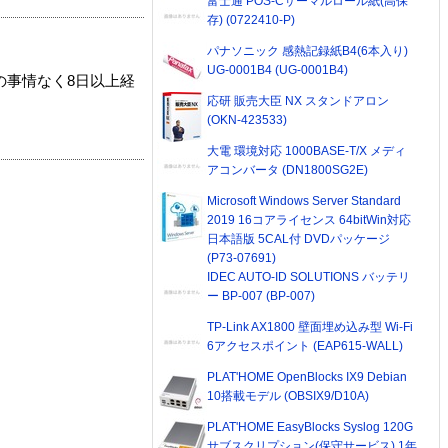
富士通 POS-Cサーマルロール紙(高保
存) (0722410-P)
パナソニック 感熱記録紙B4(6本入り)
UG-0001B4 (UG-0001B4)
の事情なく8日以上経
応研 販売大臣 NX スタンドアロン
(OKN-423533)
大電 環境対応 1000BASE-T/X メディ
アコンバータ (DN1800SG2E)
Microsoft Windows Server Standard
2019 16コアライセンス 64bitWin対応
日本語版 5CAL付 DVDパッケージ
(P73-07691)
IDEC AUTO-ID SOLUTIONS バッテリ
ー BP-007 (BP-007)
TP-Link AX1800 壁面埋め込み型 Wi-Fi
6アクセスポイント (EAP615-WALL)
PLAT'HOME OpenBlocks IX9 Debian
10搭載モデル (OBSIX9/D10A)
PLAT'HOME EasyBlocks Syslog 120G
サブスクリプション(保守サービス) 1年