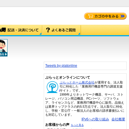
Tweets by platonline
ぷらっとオンラインについて
ぷらっとホーム株式会社
が運用する、法人取
引に特化した「業務用IT機器専門の調達支援
サイト」です。
1999年よりネットワーク機器、サーバ、スト
レージ、パソコン周辺機器、PCパーツ、ソフトウェ
ア、ライセンスなど、業務用IT機器中心に販売。品揃え
は業界トップクラスの約5.5万点です。法人取引に特化
し、学校・官公庁・一般法人のお客様の請求書後払いに
も対応しています。
IPv6への取り組み
会社概要
お客様からの声
もっと見る