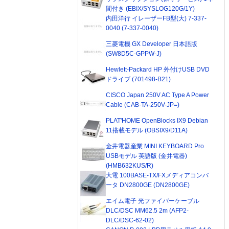
間付き (EBIX/SYSLOG120G/1Y)
内田洋行 イレーザーFB型(大) 7-337-
0040 (7-337-0040)
三菱電機 GX Developer 日本語版
(SW8D5C-GPPW-J)
Hewlett-Packard HP 外付けUSB DVD
ドライブ (701498-B21)
CISCO Japan 250V AC Type A Power
Cable (CAB-TA-250V-JP=)
PLAT'HOME OpenBlocks IX9 Debian
11搭載モデル (OBSIX9/D11A)
金井電器産業 MINI KEYBOARD Pro
USBモデル 英語版 (金井電器)
(HMB632KUS/R)
大電 100BASE-TX/FXメディアコンバ
ータ DN2800GE (DN2800GE)
エイム電子 光ファイバーケーブル
DLC/DSC MM62.5 2m (AFP2-
DLC/DSC-62-02)