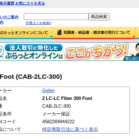
表示履歴
お気に入りを見る
払いのご案内
内
型番まとめ検索»
 Foot (CAB-2LC-300)
ーカー
Gefen
品名
2 LC-LC Fiber 300 Foot
番
CAB-2LC-300
証条件
メーカー保証
ANコード
4582269444222
品について
特定商取引法に基づく表示