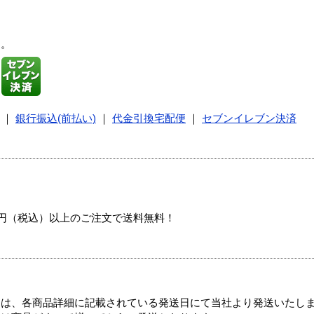
す。
｜
銀行振込(前払い)
｜
代金引換宅配便
｜
セブンイレブン決済
00円（税込）以上のご注文で送料無料！
ては、各商品詳細に記載されている発送日にて当社より発送いたし