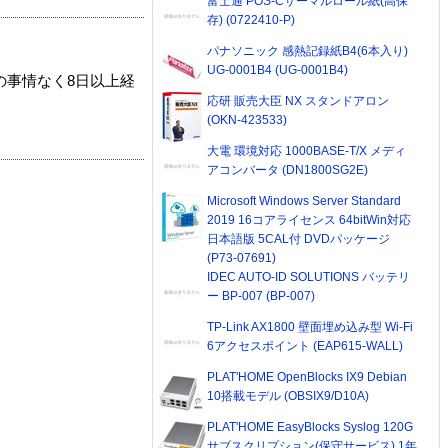
富士通 POS-Cサーマルロール紙(高保
存) (0722410-P)
パナソニック 感熱記録紙B4(6本入り)
UG-0001B4 (UG-0001B4)
の事情なく8日以上経
応研 販売大臣 NX スタンドアロン
(OKN-423533)
大電 環境対応 1000BASE-T/X メディ
アコンバータ (DN1800SG2E)
Microsoft Windows Server Standard
2019 16コアライセンス 64bitWin対応
日本語版 5CAL付 DVDパッケージ
(P73-07691)
IDEC AUTO-ID SOLUTIONS バッテリ
ー BP-007 (BP-007)
TP-Link AX1800 壁面埋め込み型 Wi-Fi
6アクセスポイント (EAP615-WALL)
PLAT'HOME OpenBlocks IX9 Debian
10搭載モデル (OBSIX9/D10A)
PLAT'HOME EasyBlocks Syslog 120G
サブスクリプション(保守サービス) 1年