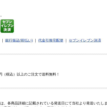
す。
｜
銀行振込(前払い)
｜
代金引換宅配便
｜
セブンイレブン決済
00円（税込）以上のご注文で送料無料！
ては、各商品詳細に記載されている発送日にて当社より発送いたし