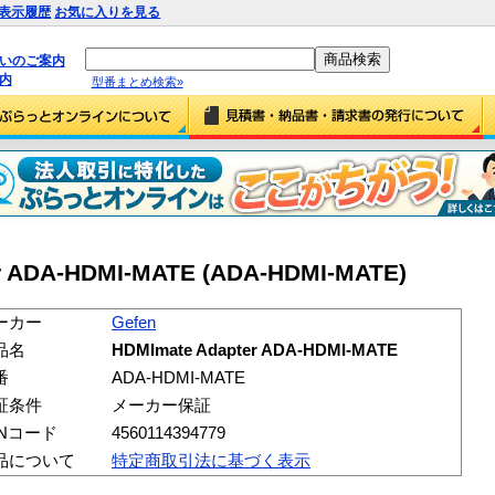
表示履歴
お気に入りを見る
払いのご案内
内
型番まとめ検索»
r ADA-HDMI-MATE (ADA-HDMI-MATE)
ーカー
Gefen
品名
HDMImate Adapter ADA-HDMI-MATE
番
ADA-HDMI-MATE
証条件
メーカー保証
ANコード
4560114394779
品について
特定商取引法に基づく表示