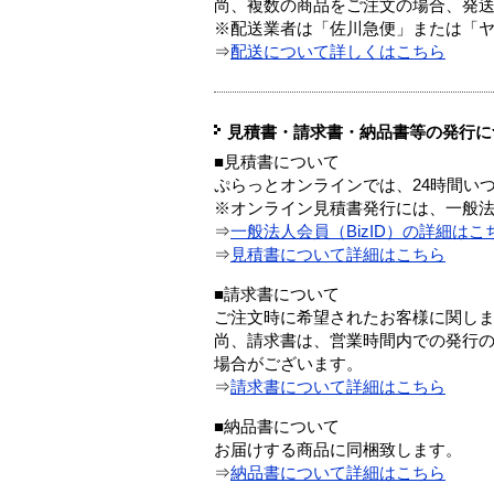
尚、複数の商品をご注文の場合、発
※配送業者は「佐川急便」または「
⇒
配送について詳しくはこちら
見積書・請求書・納品書等の発行に
■見積書について
ぷらっとオンラインでは、24時間い
※オンライン見積書発行には、一般法人
⇒
一般法人会員（BizID）の詳細はこ
⇒
見積書について詳細はこちら
■請求書について
ご注文時に希望されたお客様に関し
尚、請求書は、営業時間内での発行
場合がございます。
⇒
請求書について詳細はこちら
■納品書について
お届けする商品に同梱致します。
⇒
納品書について詳細はこちら