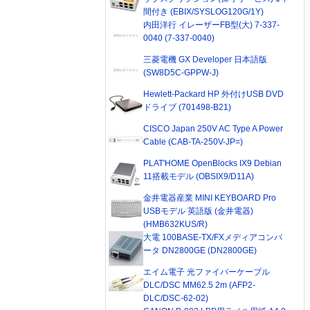
間付き (EBIX/SYSLOG120G/1Y)
内田洋行 イレーザーFB型(大) 7-337-
0040 (7-337-0040)
三菱電機 GX Developer 日本語版
(SW8D5C-GPPW-J)
Hewlett-Packard HP 外付けUSB DVD
ドライブ (701498-B21)
CISCO Japan 250V AC Type A Power
Cable (CAB-TA-250V-JP=)
PLAT'HOME OpenBlocks IX9 Debian
11搭載モデル (OBSIX9/D11A)
金井電器産業 MINI KEYBOARD Pro
USBモデル 英語版 (金井電器)
(HMB632KUS/R)
大電 100BASE-TX/FXメディアコンバ
ータ DN2800GE (DN2800GE)
エイム電子 光ファイバーケーブル
DLC/DSC MM62.5 2m (AFP2-
DLC/DSC-62-02)