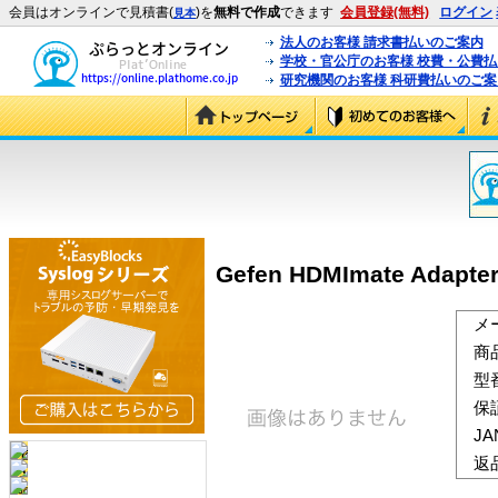
会員はオンラインで見積書(
)を
無料で作成
できます
会員登録(無料)
ログイン
見本
法人のお客様 請求書払いのご案内
学校・官公庁のお客様 校費・公費
研究機関のお客様 科研費払いのご案
Gefen HDMImate Adapte
メ
商
型
保
J
返