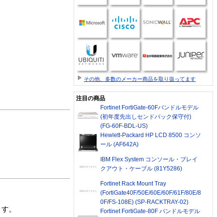
その他、多数のメーカー商品を取り扱ってます
注目の商品
Fortinet FortiGate-60Fバンドルモデル
(初年度先出しセンドバック保守付)
(FG-60F-BDL-US)
Hewlett-Packard HP LCD 8500 コンソ
ール (AF642A)
IBM Flex System コンソール・ブレイ
クアウト・ケーブル (81Y5286)
Fortinet Rack Mount Tray
(FortiGate40F/50E/60E/60F/61F/80E/8
0F/FS-108E) (SP-RACKTRAY-02)
ます。
Fortinet FortiGate-80F バンドルモデル