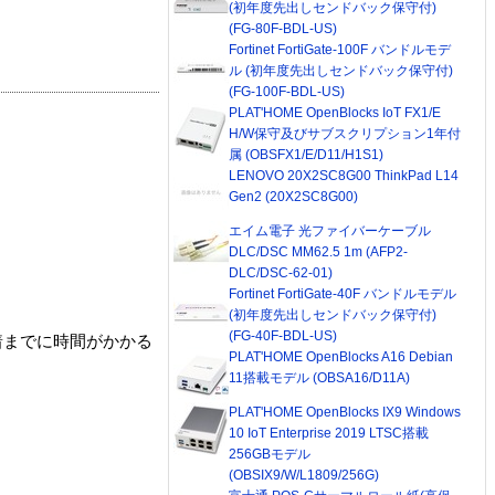
(初年度先出しセンドバック保守付)
(FG-80F-BDL-US)
Fortinet FortiGate-100F バンドルモデ
ル (初年度先出しセンドバック保守付)
(FG-100F-BDL-US)
PLAT'HOME OpenBlocks IoT FX1/E
H/W保守及びサブスクリプション1年付
属 (OBSFX1/E/D11/H1S1)
LENOVO 20X2SC8G00 ThinkPad L14
Gen2 (20X2SC8G00)
エイム電子 光ファイバーケーブル
DLC/DSC MM62.5 1m (AFP2-
DLC/DSC-62-01)
Fortinet FortiGate-40F バンドルモデル
(初年度先出しセンドバック保守付)
(FG-40F-BDL-US)
着までに時間がかかる
PLAT'HOME OpenBlocks A16 Debian
11搭載モデル (OBSA16/D11A)
PLAT'HOME OpenBlocks IX9 Windows
10 IoT Enterprise 2019 LTSC搭載
256GBモデル
(OBSIX9/W/L1809/256G)