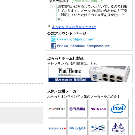
東京大学/K様
(ご利用期間2009年～)
“
請求書払いに対応していただいているので利用
しております。メールでの問い合わせにも丁寧
に対応していただけるので大変ありがたいで
す。
あなたの声をお寄せください!
公式アカウント / ページ
ぷらっとホーム社製品
当社ブランドの製品情報はこちら
人気・定番メーカー
ぷらっとオンラインで人気のメーカーをご紹介！