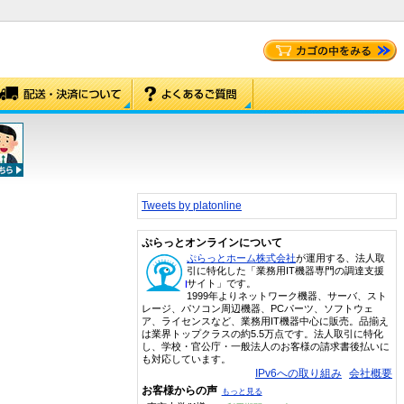
Tweets by platonline
ぷらっとオンラインについて
ぷらっとホーム株式会社
が運用する、法人取
引に特化した「業務用IT機器専門の調達支援
サイト」です。
1999年よりネットワーク機器、サーバ、スト
レージ、パソコン周辺機器、PCパーツ、ソフトウェ
ア、ライセンスなど、業務用IT機器中心に販売。品揃え
は業界トップクラスの約5.5万点です。法人取引に特化
し、学校・官公庁・一般法人のお客様の請求書後払いに
も対応しています。
IPv6への取り組み
会社概要
お客様からの声
もっと見る