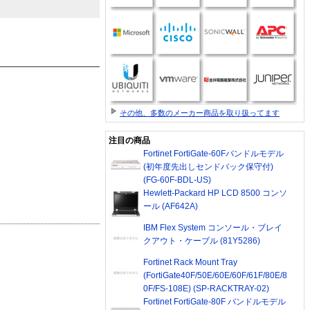
その他、多数のメーカー商品を取り扱ってます
注目の商品
Fortinet FortiGate-60Fバンドルモデル
(初年度先出しセンドバック保守付)
(FG-60F-BDL-US)
Hewlett-Packard HP LCD 8500 コンソ
ール (AF642A)
IBM Flex System コンソール・ブレイ
クアウト・ケーブル (81Y5286)
Fortinet Rack Mount Tray
(FortiGate40F/50E/60E/60F/61F/80E/8
0F/FS-108E) (SP-RACKTRAY-02)
Fortinet FortiGate-80F バンドルモデル