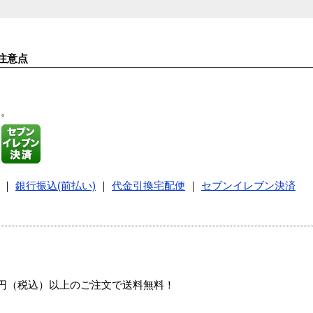
注意点
す。
｜
銀行振込(前払い)
｜
代金引換宅配便
｜
セブンイレブン決済
00円（税込）以上のご注文で送料無料！