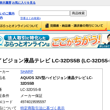
表示履歴
お気に入りを見る
払いのご案内
内
型番まとめ検索»
イビジョン液晶テレビ LC-32DS5B (LC-32DS5-
ーカー
SHARP
品名
AQUOS 32V型ハイビジョン液晶テレビ LC-
32DS5B
番
LC-32DS5-B
証条件
メーカー保証
ANコード
4974019595597
品について
特定商取引法に基づく表示