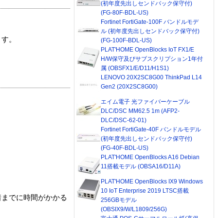
(初年度先出しセンドバック保守付)
(FG-80F-BDL-US)
Fortinet FortiGate-100F バンドルモデ
ル (初年度先出しセンドバック保守付)
ます。
(FG-100F-BDL-US)
PLAT'HOME OpenBlocks IoT FX1/E
H/W保守及びサブスクリプション1年付
属 (OBSFX1/E/D11/H1S1)
LENOVO 20X2SC8G00 ThinkPad L14
Gen2 (20X2SC8G00)
エイム電子 光ファイバーケーブル
DLC/DSC MM62.5 1m (AFP2-
DLC/DSC-62-01)
Fortinet FortiGate-40F バンドルモデル
(初年度先出しセンドバック保守付)
(FG-40F-BDL-US)
PLAT'HOME OpenBlocks A16 Debian
11搭載モデル (OBSA16/D11A)
PLAT'HOME OpenBlocks IX9 Windows
10 IoT Enterprise 2019 LTSC搭載
着までに時間がかかる
256GBモデル
(OBSIX9/W/L1809/256G)