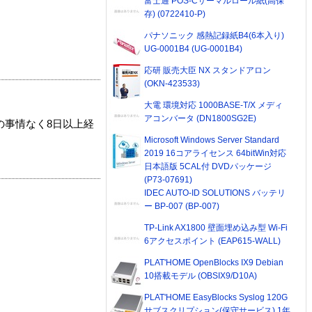
富士通 POS-Cサーマルロール紙(高保
存) (0722410-P)
パナソニック 感熱記録紙B4(6本入り)
UG-0001B4 (UG-0001B4)
応研 販売大臣 NX スタンドアロン
(OKN-423533)
大電 環境対応 1000BASE-T/X メディ
アコンバータ (DN1800SG2E)
の事情なく8日以上経
Microsoft Windows Server Standard
2019 16コアライセンス 64bitWin対応
日本語版 5CAL付 DVDパッケージ
(P73-07691)
IDEC AUTO-ID SOLUTIONS バッテリ
ー BP-007 (BP-007)
TP-Link AX1800 壁面埋め込み型 Wi-Fi
6アクセスポイント (EAP615-WALL)
PLAT'HOME OpenBlocks IX9 Debian
10搭載モデル (OBSIX9/D10A)
PLAT'HOME EasyBlocks Syslog 120G
サブスクリプション(保守サービス) 1年