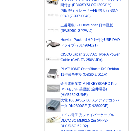
間付き (EBIX/SYSLOG120G/1Y)
内田洋行 イレーザーFB型(大) 7-337-
0040 (7-337-0040)
三菱電機 GX Developer 日本語版
(SW8D5C-GPPW-J)
Hewlett-Packard HP 外付けUSB DVD
ドライブ (701498-B21)
CISCO Japan 250V AC Type A Power
Cable (CAB-TA-250V-JP=)
PLAT'HOME OpenBlocks IX9 Debian
11搭載モデル (OBSIX9/D11A)
金井電器産業 MINI KEYBOARD Pro
USBモデル 英語版 (金井電器)
(HMB632KUS/R)
大電 100BASE-TX/FXメディアコンバ
ータ DN2800GE (DN2800GE)
エイム電子 光ファイバーケーブル
DLC/DSC MM62.5 2m (AFP2-
DLC/DSC-62-02)