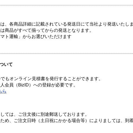
ては、各商品詳細に記載されている発送日にて当社より発送いたし
送は商品がすべて揃ってからの発送となります。
ヤマト運輸」からお選びいただけます
ついて
つでもオンライン見積書を発行することができます。
会員（BizID）への登録が必要です。
ちら
ましては、ご注文後に別途郵送しております。
のため、ご注文日時（土日祝にかかる場合等）によりましては、到