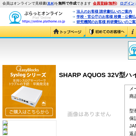
会員はオンラインで見積書(
)を
無料で作成
できます
会員登録(無料)
ログイン
見本
法人のお客様 請求書払いのご案内
学校・官公庁のお客様 校費・公費
研究機関のお客様 科研費払いのご案
SHARP AQUOS 32V型ハ
メ
商
型
保
J
返