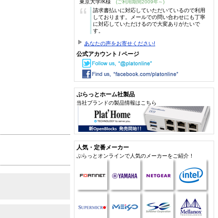
東京大学/K様
(ご利用期間2009年～)
“
請求書払いに対応していただいているので利用
しております。メールでの問い合わせにも丁寧
に対応していただけるので大変ありがたいで
す。
あなたの声をお寄せください!
公式アカウント / ページ
ぷらっとホーム社製品
当社ブランドの製品情報はこちら
人気・定番メーカー
ぷらっとオンラインで人気のメーカーをご紹介！