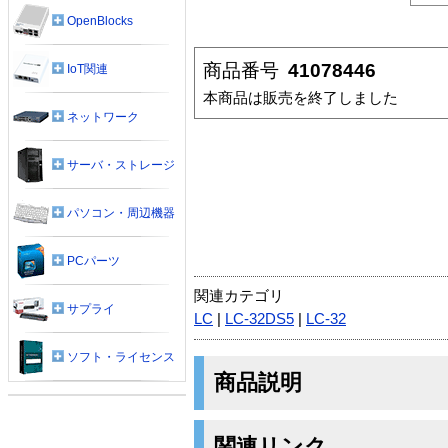
OpenBlocks
商品番号
41078446
IoT関連
本商品は販売を終了しました
ネットワーク
サーバ・ストレージ
パソコン・周辺機器
PCパーツ
関連カテゴリ
サプライ
LC
|
LC-32DS5
|
LC-32
ソフト・ライセンス
商品説明
関連リンク