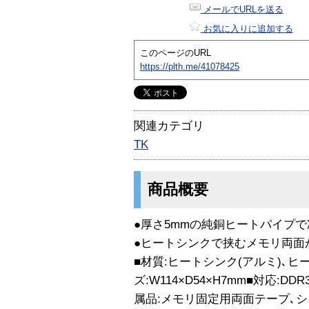
メールでURLを送る
お気に入りに追加する
このページのURL
https://plth.me/41078425
関連カテゴリ
TK
商品概要
●厚さ5mmの純銅ヒートパイプで
●ヒートシンクで挟むメモリ両面
■材質:ヒートシンク(アルミ)､ヒ
ズ:W114×D54×H7mm■対応:DDR
属品:メモリ固定用両面テープ､