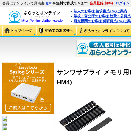
会員はオンラインで見積書(
)を
無料で作成
できます
会員登録(無料)
ログイン
見本
法人のお客様 請求書払いのご案内
学校・官公庁のお客様 校費・公費
研究機関のお客様 科研費払いのご案
サンワサプライ メモリ用ヒー
HM4)