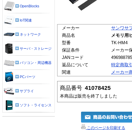
OpenBlocks
IoT関連
メーカー
サンワサ
ネットワーク
商品名
メモリ用ヒ
型番
TK-HM4
サーバ・ストレージ
保証条件
メーカー
JANコード
49698878
パソコン・周辺機器
返品について
特定商取
関連
メーカー
PCパーツ
商品番号
41078425
サプライ
本商品は販売を終了しました
ソフト・ライセンス
このページを印刷する