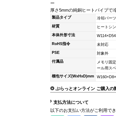
ー
厚さ5mmの純銅ヒートパイプで
製品タイプ
冷却パー
材質
ヒートシン
本体外形寸法
W114×D5
RoHS指令
未対応
PSE
対象外
付属品
メモリ固
ール用ス
梱包サイズ(WxHxD)mm
W160×D8
ぷらっとオンライン ご購入の
支払方法について
以下のお支払い方法がご利用で