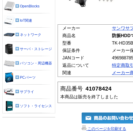
OpenBlocks
IoT関連
メーカー
サンワサ
ネットワーク
商品名
防振HDDマ
型番
TK-HD35
サーバ・ストレージ
保証条件
メーカー
JANコード
49698878
パソコン・周辺機器
返品について
特定商取
関連
メーカー
PCパーツ
商品番号
41078424
サプライ
本商品は販売を終了しました
ソフト・ライセンス
このページを印刷する