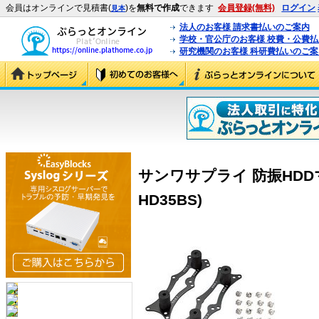
会員はオンラインで見積書(
)を
無料で作成
できます
会員登録(無料)
ログイン
見本
法人のお客様 請求書払いのご案内
学校・官公庁のお客様 校費・公費
研究機関のお客様 科研費払いのご案
サンワサプライ 防振HDDマウン
HD35BS)