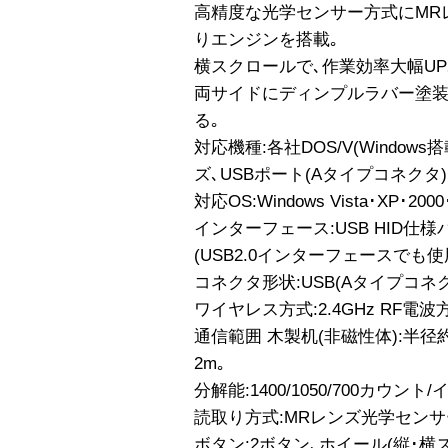
高精度な光学センサー方式にMR
りエンジンを搭載｡
横スクロールで､作業効率大幅UP
両サイドにディンプルラバー塗装
る｡
対応機種:各社DOS/V(Windows
ズ､USBポート(Aタイプコネクタ
対応OS:Windows Vista･XP･2000
インターフェース:USB HID仕様
(USB2.0インターフェースでも使
コネクタ形状:USB(Aタイプコネク
ワイヤレス方式:2.4GHz RF電波方式
通信範囲 木製机(非磁性体):半径約
2m｡
分解能:1400/1050/700カウント
読取り方式:MRレンズ光学センサ
ボタン:2ボタン､ホイール(縦･横