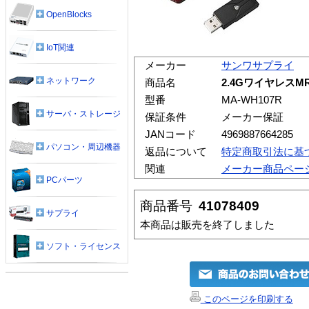
OpenBlocks
IoT関連
メーカー
サンワサプライ
ネットワーク
商品名
2.4GワイヤレスM
型番
MA-WH107R
サーバ・ストレージ
保証条件
メーカー保証
JANコード
4969887664285
パソコン・周辺機器
返品について
特定商取引法に基
関連
メーカー商品ペー
PCパーツ
商品番号
41078409
サプライ
本商品は販売を終了しました
ソフト・ライセンス
このページを印刷する