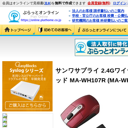
会員はオンラインで見積書(
)を
無料で作成
できます
会員登録(無料)
ログイン
見本
法人のお客様 請求書払いのご案内
学校・官公庁のお客様 校費・公費
研究機関のお客様 科研費払いのご案
サンワサプライ 2.4Gワ
ッド MA-WH107R (MA-W