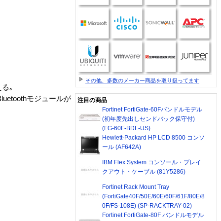
その他、多数のメーカー商品を取り扱ってます
る｡
luetoothモジュールが
注目の商品
Fortinet FortiGate-60Fバンドルモデル
(初年度先出しセンドバック保守付)
(FG-60F-BDL-US)
Hewlett-Packard HP LCD 8500 コンソ
ール (AF642A)
IBM Flex System コンソール・ブレイ
クアウト・ケーブル (81Y5286)
Fortinet Rack Mount Tray
(FortiGate40F/50E/60E/60F/61F/80E/8
0F/FS-108E) (SP-RACKTRAY-02)
Fortinet FortiGate-80F バンドルモデル