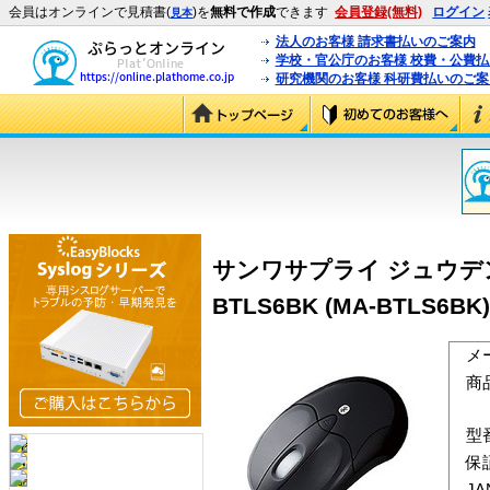
会員はオンラインで見積書(
)を
無料で作成
できます
会員登録(無料)
ログイン
見本
法人のお客様 請求書払いのご案内
学校・官公庁のお客様 校費・公費
研究機関のお客様 科研費払いのご案
サンワサプライ ジュウデ
BTLS6BK (MA-BTLS6BK)
メ
商
型
保
J