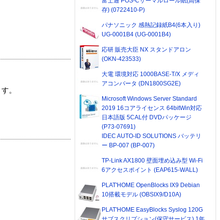
富士通 POS-Cサーマルロール紙(高保
存) (0722410-P)
パナソニック 感熱記録紙B4(6本入り)
UG-0001B4 (UG-0001B4)
応研 販売大臣 NX スタンドアロン
(OKN-423533)
大電 環境対応 1000BASE-T/X メディ
アコンバータ (DN1800SG2E)
ます。
Microsoft Windows Server Standard
2019 16コアライセンス 64bitWin対応
日本語版 5CAL付 DVDパッケージ
(P73-07691)
IDEC AUTO-ID SOLUTIONS バッテリ
ー BP-007 (BP-007)
TP-Link AX1800 壁面埋め込み型 Wi-Fi
6アクセスポイント (EAP615-WALL)
PLAT'HOME OpenBlocks IX9 Debian
10搭載モデル (OBSIX9/D10A)
PLAT'HOME EasyBlocks Syslog 120G
サブスクリプション(保守サービス) 1年