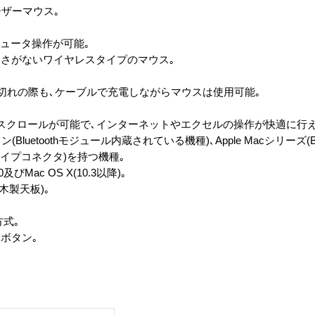
レーザーマウス｡
ピュータ操作が可能｡
さがないワイヤレスタイプのマウス｡
池切れの際も､ケーブルで充電しながらマウスは使用可能｡
スクロールが可能で､インターネットやエクセルの操作が快適に行え
ン(Bluetoothモジュール内蔵されている機種)､Apple Macシリーズ(B
タイプコネクタ)を持つ機種｡
00及びMac OS X(10.3以降)｡
木製天板)｡
式｡
)ボタン｡