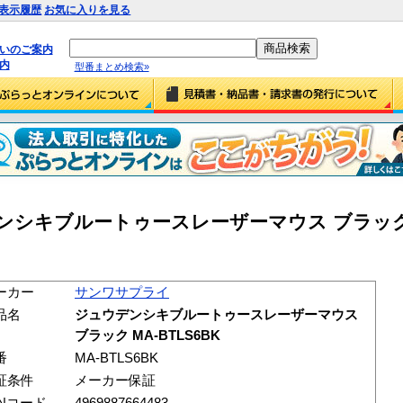
表示履歴
お気に入りを見る
払いのご案内
内
型番まとめ検索»
ンシキブルートゥースレーザーマウス ブラック 
ーカー
サンワサプライ
品名
ジュウデンシキブルートゥースレーザーマウス
ブラック MA-BTLS6BK
番
MA-BTLS6BK
証条件
メーカー保証
ANコード
4969887664483