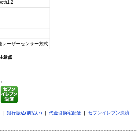
ooth1.2
能レーザーセンサー方式
注意点
す。
｜
銀行振込(前払い)
｜
代金引換宅配便
｜
セブンイレブン決済