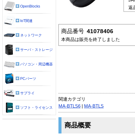
OpenBlocks
返
IoT関連
商品番号
41078406
ネットワーク
本商品は販売を終了しました
サーバ・ストレージ
パソコン・周辺機器
PCパーツ
サプライ
関連カテゴリ
MA-BTLS6
|
MA-BTLS
ソフト・ライセンス
商品概要