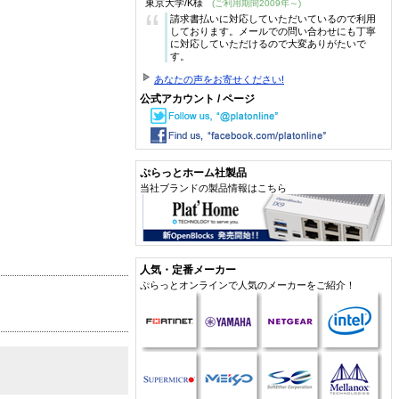
東京大学/K様
(ご利用期間2009年～)
“
請求書払いに対応していただいているので利用
しております。メールでの問い合わせにも丁寧
に対応していただけるので大変ありがたいで
す。
あなたの声をお寄せください!
公式アカウント / ページ
ぷらっとホーム社製品
当社ブランドの製品情報はこちら
人気・定番メーカー
ぷらっとオンラインで人気のメーカーをご紹介！