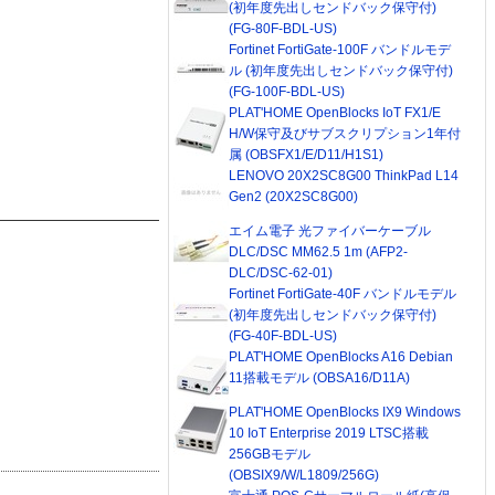
(初年度先出しセンドバック保守付)
(FG-80F-BDL-US)
Fortinet FortiGate-100F バンドルモデ
ル (初年度先出しセンドバック保守付)
(FG-100F-BDL-US)
PLAT'HOME OpenBlocks IoT FX1/E
H/W保守及びサブスクリプション1年付
属 (OBSFX1/E/D11/H1S1)
LENOVO 20X2SC8G00 ThinkPad L14
Gen2 (20X2SC8G00)
エイム電子 光ファイバーケーブル
DLC/DSC MM62.5 1m (AFP2-
DLC/DSC-62-01)
Fortinet FortiGate-40F バンドルモデル
(初年度先出しセンドバック保守付)
(FG-40F-BDL-US)
PLAT'HOME OpenBlocks A16 Debian
11搭載モデル (OBSA16/D11A)
PLAT'HOME OpenBlocks IX9 Windows
10 IoT Enterprise 2019 LTSC搭載
256GBモデル
(OBSIX9/W/L1809/256G)