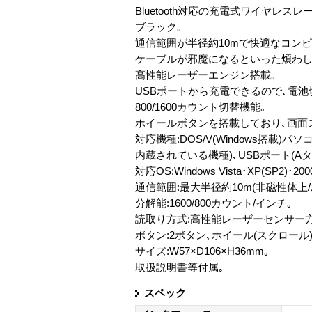
Bluetooth対応の充電式ワイヤレス
ブラック｡
通信範囲が半径約10mで快適なコン
ケーブルが邪魔になるといった煩わし
高性能レーザーエンジン搭載｡
USBポートから充電できるので､電
800/1600カウント切替機能｡
ホイールボタンを搭載しており､画面
対応機種:DOS/V(Windows搭載)パソコ
内蔵されている機種)､USBポート(A
対応OS:Windows Vista･XP(SP2)･20
通信範囲:最大半径約10m(非磁性体上/
分解能:1600/800カウント/インチ｡
読取り方式:高性能レーザーセンサー方
ボタン:2ボタン､ホイール(スクロール
サイズ:W57×D106×H36mm｡
取扱説明書等付属｡
スペック