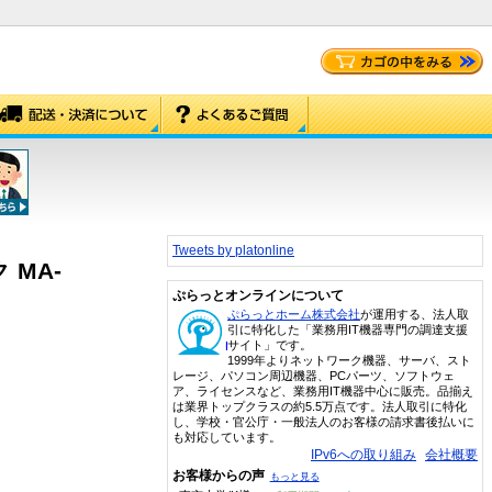
Tweets by platonline
MA-
ぷらっとオンラインについて
ぷらっとホーム株式会社
が運用する、法人取
引に特化した「業務用IT機器専門の調達支援
サイト」です。
1999年よりネットワーク機器、サーバ、スト
レージ、パソコン周辺機器、PCパーツ、ソフトウェ
ア、ライセンスなど、業務用IT機器中心に販売。品揃え
は業界トップクラスの約5.5万点です。法人取引に特化
し、学校・官公庁・一般法人のお客様の請求書後払いに
も対応しています。
IPv6への取り組み
会社概要
お客様からの声
もっと見る