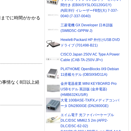
間付き (EBIX/SYSLOG120G/1Y)
内田洋行 イレーザーFB型(大) 7-337-
0040 (7-337-0040)
着までに時間がかかる
三菱電機 GX Developer 日本語版
(SW8D5C-GPPW-J)
Hewlett-Packard HP 外付けUSB DVD
ドライブ (701498-B21)
CISCO Japan 250V AC Type A Power
Cable (CAB-TA-250V-JP=)
PLAT'HOME OpenBlocks IX9 Debian
11搭載モデル (OBSIX9/D11A)
の事情なく8日以上経
金井電器産業 MINI KEYBOARD Pro
USBモデル 英語版 (金井電器)
(HMB632KUS/R)
大電 100BASE-TX/FXメディアコンバ
ータ DN2800GE (DN2800GE)
エイム電子 光ファイバーケーブル
DLC/DSC MM62.5 2m (AFP2-
DLC/DSC-62-02)