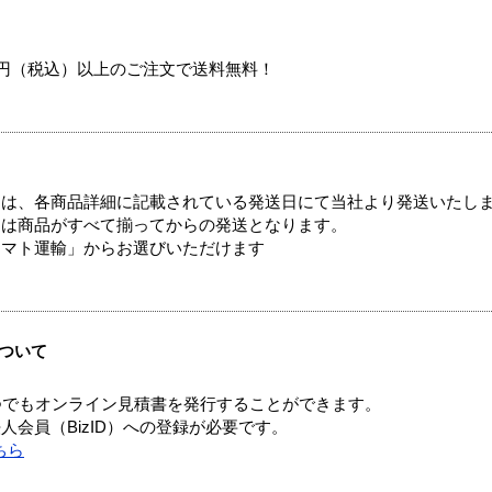
00円（税込）以上のご注文で送料無料！
ては、各商品詳細に記載されている発送日にて当社より発送いたし
送は商品がすべて揃ってからの発送となります。
ヤマト運輸」からお選びいただけます
ついて
つでもオンライン見積書を発行することができます。
会員（BizID）への登録が必要です。
ちら