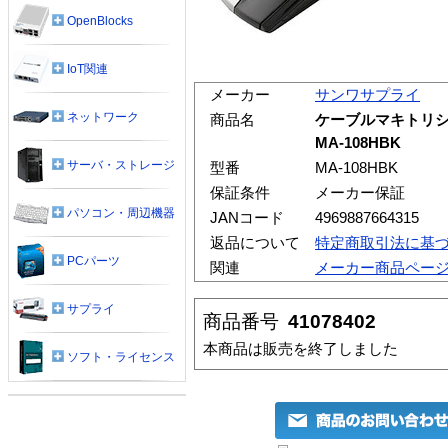
OpenBlocks
IoT関連
メーカー
サンワサプライ
ネットワーク
商品名
ケーブルマキトリシ
MA-108HBK
サーバ・ストレージ
型番
MA-108HBK
保証条件
メーカー保証
パソコン・周辺機器
JANコード
4969887664315
返品について
特定商取引法に基
PCパーツ
関連
メーカー商品ペー
サプライ
商品番号
41078402
本商品は販売を終了しました
ソフト・ライセンス