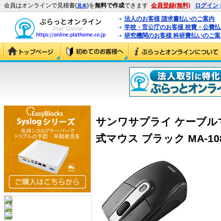
会員はオンラインで見積書(
)を
無料で作成
できます
会員登録(無料)
ログイン
見本
法人のお客様 請求書払いのご案内
学校・官公庁のお客様 校費・公費
研究機関のお客様 科研費払いのご案
サンワサプライ ケーブル
式マウス ブラック MA-108H