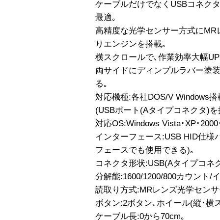
ケーブルだけでなくUSBコネク
最適｡
高精度な光学センサー方式にMR
りエンジンを搭載｡
横スクロールで､作業効率大幅UP
両サイドにディンプルラバー塗装
る｡
対応機種:各社DOS/V Windows
(USBポート(Aタイプコネクタ)を
対応OS:Windows Vista･XP･2000
インターフェース:USB HID仕様バ
フェースでも使用できる)｡
コネクタ形状:USB(Aタイプコネク
分解能:1600/1200/800カウント
読取り方式:MRレンズ光学センサ
ボタン:2ボタン､ホイール(縦･横
ケーブル長:0から70cm｡