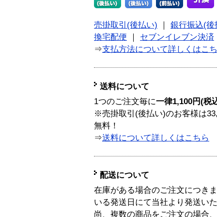
売掛取引(後払い)
｜
銀行振込(後
換宅配便
｜
セブンイレブン決済
⇒
支払方法について詳しくはこ
送料について
1つのご注文毎に
一律1,100円(税
※売掛取引(後払い)のお客様は33
無料！
⇒
送料について詳しくはこちら
配送について
在庫がある場合のご注文につき
いる発送日にて当社より発送い
尚、複数の商品をご注文の場合