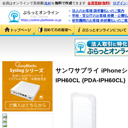
会員はオンラインで見積書(
)を
無料で作成
できます
会員登録(無料)
ログイン
見本
法人のお客様 請求書払いのご案内
学校・官公庁のお客様 校費・公費
研究機関のお客様 科研費払いのご案
サンワサプライ iPhoneシ
IPH60CL (PDA-IPH60CL)