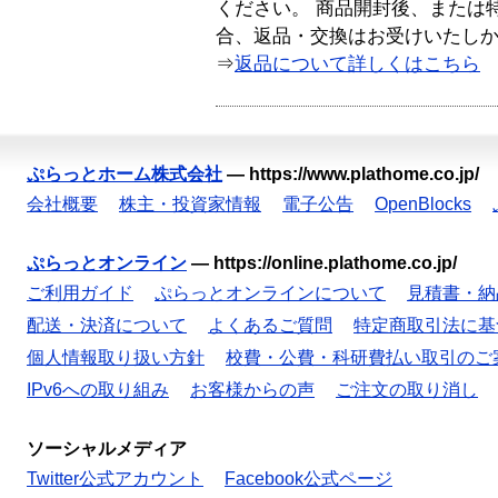
ください。 商品開封後、または
合、返品・交換はお受けいたし
⇒
返品について詳しくはこちら
ぷらっとホーム株式会社
—
https://www.plathome.co.jp/
会社概要
株主・投資家情報
電子公告
OpenBlocks
ぷらっとオンライン
—
https://online.plathome.co.jp/
ご利用ガイド
ぷらっとオンラインについて
見積書・納
配送・決済について
よくあるご質問
特定商取引法に基
個人情報取り扱い方針
校費・公費・科研費払い取引のご
IPv6への取り組み
お客様からの声
ご注文の取り消し
ソーシャルメディア
Twitter公式アカウント
Facebook公式ページ