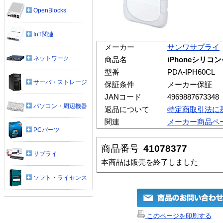
OpenBlocks
IoT関連
メーカー
サンワサプライ
ネットワーク
商品名
iPhoneシリコン
型番
PDA-IPH60CL
サーバ・ストレージ
保証条件
メーカー保証
JANコード
4969887673348
パソコン・周辺機器
返品について
特定商取引法に
関連
メーカー商品ペ
PCパーツ
商品番号
41078377
サプライ
本商品は販売を終了しました
ソフト・ライセンス
このページを印刷する