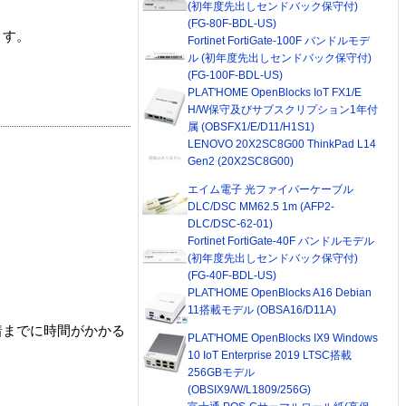
(初年度先出しセンドバック保守付)
(FG-80F-BDL-US)
ます。
Fortinet FortiGate-100F バンドルモデ
ル (初年度先出しセンドバック保守付)
(FG-100F-BDL-US)
PLAT'HOME OpenBlocks IoT FX1/E
H/W保守及びサブスクリプション1年付
属 (OBSFX1/E/D11/H1S1)
LENOVO 20X2SC8G00 ThinkPad L14
Gen2 (20X2SC8G00)
エイム電子 光ファイバーケーブル
DLC/DSC MM62.5 1m (AFP2-
DLC/DSC-62-01)
Fortinet FortiGate-40F バンドルモデル
(初年度先出しセンドバック保守付)
(FG-40F-BDL-US)
PLAT'HOME OpenBlocks A16 Debian
11搭載モデル (OBSA16/D11A)
着までに時間がかかる
PLAT'HOME OpenBlocks IX9 Windows
10 IoT Enterprise 2019 LTSC搭載
256GBモデル
(OBSIX9/W/L1809/256G)