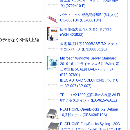
富士通 POS-Cサーマルロール紙(高保
存) (0722410-P)
パナソニック 感熱記録紙B4(6本入り)
UG-0001B4 (UG-0001B4)
応研 販売大臣 NX スタンドアロン
(OKN-423533)
の事情なく8日以上経
大電 環境対応 1000BASE-T/X メディ
アコンバータ (DN1800SG2E)
Microsoft Windows Server Standard
2019 16コアライセンス 64bitWin対応
日本語版 5CAL付 DVDパッケージ
(P73-07691)
IDEC AUTO-ID SOLUTIONS バッテリ
ー BP-007 (BP-007)
TP-Link AX1800 壁面埋め込み型 Wi-Fi
6アクセスポイント (EAP615-WALL)
PLAT'HOME OpenBlocks IX9 Debian
10搭載モデル (OBSIX9/D10A)
PLAT'HOME EasyBlocks Syslog 120G
サブスクリプション(保守サービス) 1年