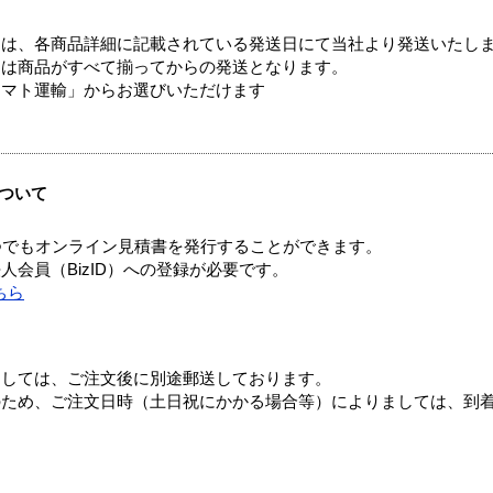
ては、各商品詳細に記載されている発送日にて当社より発送いたし
送は商品がすべて揃ってからの発送となります。
ヤマト運輸」からお選びいただけます
ついて
つでもオンライン見積書を発行することができます。
会員（BizID）への登録が必要です。
ちら
ましては、ご注文後に別途郵送しております。
のため、ご注文日時（土日祝にかかる場合等）によりましては、到