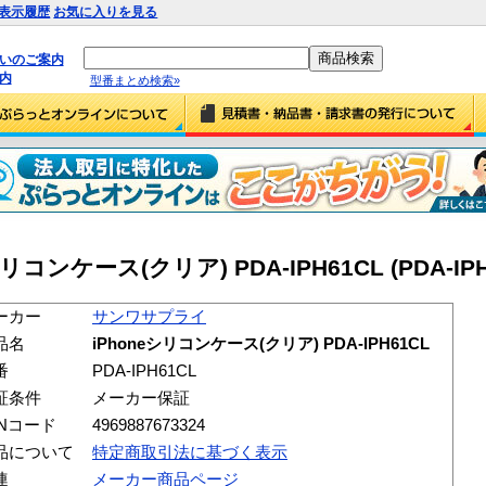
表示履歴
お気に入りを見る
払いのご案内
内
型番まとめ検索»
ンケース(クリア) PDA-IPH61CL (PDA-IPH
ーカー
サンワサプライ
品名
iPhoneシリコンケース(クリア) PDA-IPH61CL
番
PDA-IPH61CL
証条件
メーカー保証
ANコード
4969887673324
品について
特定商取引法に基づく表示
連
メーカー商品ページ