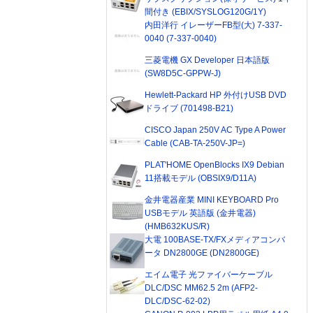
間付き (EBIX/SYSLOG120G/1Y)
内田洋行 イレーザーFB型(大) 7-337-
0040 (7-337-0040)
三菱電機 GX Developer 日本語版
(SW8D5C-GPPW-J)
Hewlett-Packard HP 外付けUSB DVD
ドライブ (701498-B21)
CISCO Japan 250V AC Type A Power
Cable (CAB-TA-250V-JP=)
PLAT'HOME OpenBlocks IX9 Debian
11搭載モデル (OBSIX9/D11A)
金井電器産業 MINI KEYBOARD Pro
USBモデル 英語版 (金井電器)
(HMB632KUS/R)
大電 100BASE-TX/FXメディアコンバ
ータ DN2800GE (DN2800GE)
エイム電子 光ファイバーケーブル
DLC/DSC MM62.5 2m (AFP2-
DLC/DSC-62-02)