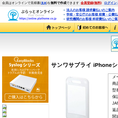
会員はオンラインで見積書(
)を
無料で作成
できます
会員登録(無料)
ログイン
見本
法人のお客様 請求書払いのご案内
学校・官公庁のお客様 校費・公費
研究機関のお客様 科研費払いのご案
サンワサプライ iPhoneシリコ
メ
商
型
保
J
返
関