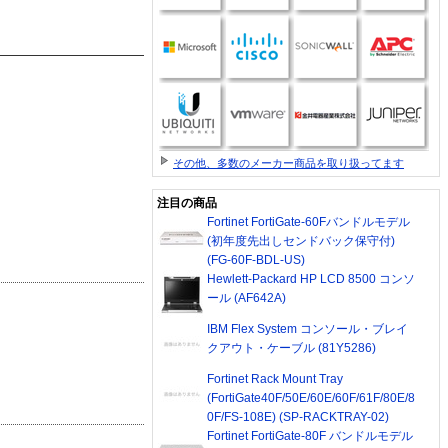
その他、多数のメーカー商品を取り扱ってます
注目の商品
Fortinet FortiGate-60Fバンドルモデル
(初年度先出しセンドバック保守付)
(FG-60F-BDL-US)
Hewlett-Packard HP LCD 8500 コンソ
ール (AF642A)
IBM Flex System コンソール・ブレイ
クアウト・ケーブル (81Y5286)
Fortinet Rack Mount Tray
(FortiGate40F/50E/60E/60F/61F/80E/8
0F/FS-108E) (SP-RACKTRAY-02)
Fortinet FortiGate-80F バンドルモデル