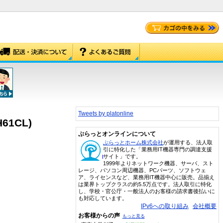
Tweets by platonline
61CL)
ぷらっとオンラインについて
ぷらっとホーム株式会社
が運用する、法人取
引に特化した「業務用IT機器専門の調達支援
サイト」です。
1999年よりネットワーク機器、サーバ、スト
レージ、パソコン周辺機器、PCパーツ、ソフトウェ
ア、ライセンスなど、業務用IT機器中心に販売。品揃え
は業界トップクラスの約5.5万点です。法人取引に特化
し、学校・官公庁・一般法人のお客様の請求書後払いに
も対応しています。
IPv6への取り組み
会社概要
お客様からの声
もっと見る