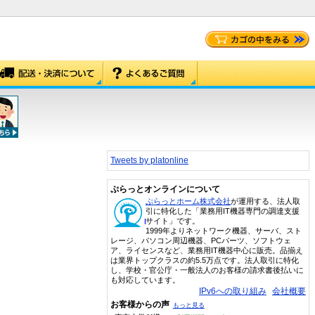
Tweets by platonline
ぷらっとオンラインについて
ぷらっとホーム株式会社
が運用する、法人取
引に特化した「業務用IT機器専門の調達支援
サイト」です。
1999年よりネットワーク機器、サーバ、スト
レージ、パソコン周辺機器、PCパーツ、ソフトウェ
ア、ライセンスなど、業務用IT機器中心に販売。品揃え
は業界トップクラスの約5.5万点です。法人取引に特化
し、学校・官公庁・一般法人のお客様の請求書後払いに
も対応しています。
IPv6への取り組み
会社概要
お客様からの声
もっと見る