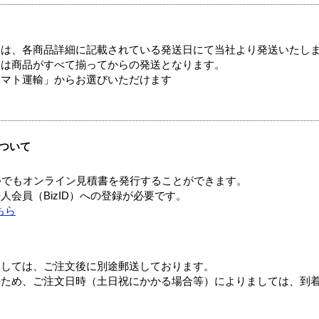
ては、各商品詳細に記載されている発送日にて当社より発送いたし
送は商品がすべて揃ってからの発送となります。
ヤマト運輸」からお選びいただけます
ついて
つでもオンライン見積書を発行することができます。
会員（BizID）への登録が必要です。
ちら
ましては、ご注文後に別途郵送しております。
のため、ご注文日時（土日祝にかかる場合等）によりましては、到