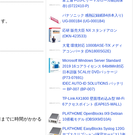
富士通 POS-Cサーマルロール紙(高保
存) (0722410-P)
パナソニック 感熱記録紙B4(6本入り)
ます。
UG-0001B4 (UG-0001B4)
応研 販売大臣 NX スタンドアロン
(OKN-423533)
大電 環境対応 1000BASE-T/X メディ
アコンバータ (DN1800SG2E)
Microsoft Windows Server Standard
2019 16コアライセンス 64bitWin対応
日本語版 5CAL付 DVDパッケージ
(P73-07691)
IDEC AUTO-ID SOLUTIONS バッテリ
ー BP-007 (BP-007)
TP-Link AX1800 壁面埋め込み型 Wi-Fi
6アクセスポイント (EAP615-WALL)
PLAT'HOME OpenBlocks IX9 Debian
着までに時間がかかる
10搭載モデル (OBSIX9/D10A)
PLAT'HOME EasyBlocks Syslog 120G
サブスクリプション(保守サービス) 1年