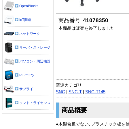
OpenBlocks
商品番号
41078350
IoT関連
本商品は販売を終了しました
ネットワーク
サーバ・ストレージ
パソコン・周辺機器
PCパーツ
関連カテゴリ
サプライ
SNC
|
SNC-T
|
SNC-T145
ソフト・ライセンス
商品概要
●木製合板でない､プラスチック板を