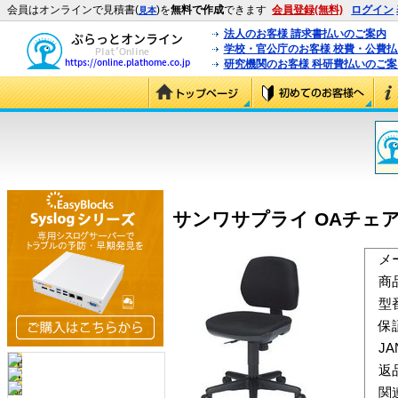
会員はオンラインで見積書(
)を
無料で作成
できます
会員登録(無料)
ログイン
見本
法人のお客様 請求書払いのご案内
学校・官公庁のお客様 校費・公費
研究機関のお客様 科研費払いのご案
サンワサプライ OAチェア ブラ
メ
商
型
保
J
返
関