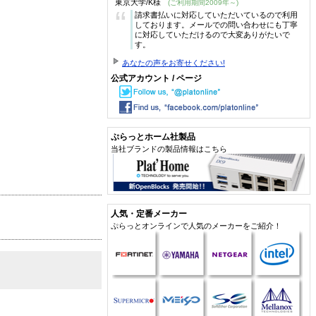
東京大学/K様
(ご利用期間2009年～)
“
請求書払いに対応していただいているので利用
しております。メールでの問い合わせにも丁寧
に対応していただけるので大変ありがたいで
す。
あなたの声をお寄せください!
公式アカウント / ページ
ぷらっとホーム社製品
当社ブランドの製品情報はこちら
人気・定番メーカー
ぷらっとオンラインで人気のメーカーをご紹介！