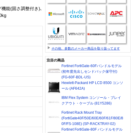
機能(固さ調整付き)､
kg
その他、多数のメーカー商品を取り扱ってます
注目の商品
Fortinet FortiGate-60Fバンドルモデル
(初年度先出しセンドバック保守付)
(FG-60F-BDL-US)
Hewlett-Packard HP LCD 8500 コンソ
ール (AF642A)
IBM Flex System コンソール・ブレイ
クアウト・ケーブル (81Y5286)
Fortinet Rack Mount Tray
(FortiGate40F/50E/60E/60F/61F/80E/8
0F/FS-108E) (SP-RACKTRAY-02)
Fortinet FortiGate-80F バンドルモデル