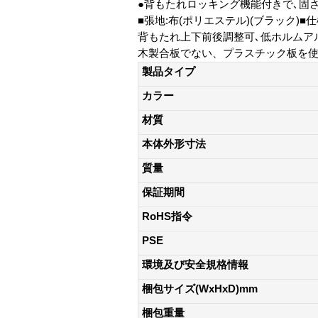
●背もたれロッキング機能付きで､固
■張地:布(ポリエステル)(ブラック)
背もたれ上下前後調整可､低ホルムアルデヒド
木製合板でない、プラスチック板を
製品タイプ
カラー
材質
本体外形寸法
質量
保証期間
RoHS指令
PSE
環境及び安全規格情報
梱包サイズ(WxHxD)mm
梱包重量