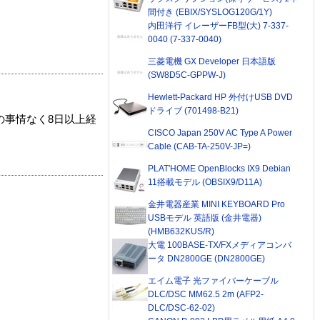
間付き (EBIX/SYSLOG120G/1Y)
内田洋行 イレーザーFB型(大) 7-337-
0040 (7-337-0040)
三菱電機 GX Developer 日本語版
(SW8D5C-GPPW-J)
Hewlett-Packard HP 外付けUSB DVD
ドライブ (701498-B21)
の事情なく8日以上経
CISCO Japan 250V AC Type A Power
Cable (CAB-TA-250V-JP=)
PLAT'HOME OpenBlocks IX9 Debian
11搭載モデル (OBSIX9/D11A)
金井電器産業 MINI KEYBOARD Pro
USBモデル 英語版 (金井電器)
(HMB632KUS/R)
大電 100BASE-TX/FXメディアコンバ
ータ DN2800GE (DN2800GE)
エイム電子 光ファイバーケーブル
DLC/DSC MM62.5 2m (AFP2-
DLC/DSC-62-02)