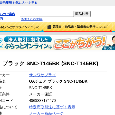
表示履歴
お気に入りを見る
払いのご案内
内
型番まとめ検索»
ック SNC-T145BK (SNC-T145BK)
ーカー
サンワサプライ
品名
OAチェア ブラック SNC-T145BK
番
SNC-T145BK
証条件
メーカー保証
ANコード
4969887174470
品について
特定商取引法に基づく表示
連
メーカー商品ページ