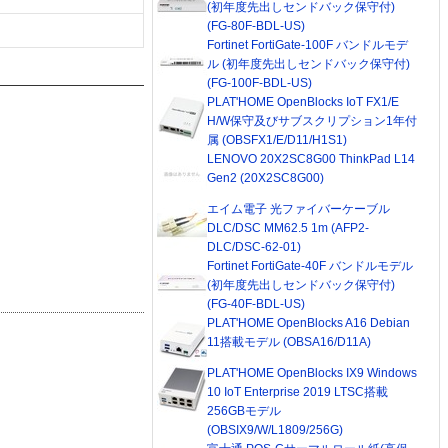
(初年度先出しセンドバック保守付)
(FG-80F-BDL-US)
Fortinet FortiGate-100F バンドルモデ
ル (初年度先出しセンドバック保守付)
(FG-100F-BDL-US)
PLAT'HOME OpenBlocks IoT FX1/E
H/W保守及びサブスクリプション1年付
属 (OBSFX1/E/D11/H1S1)
LENOVO 20X2SC8G00 ThinkPad L14
Gen2 (20X2SC8G00)
エイム電子 光ファイバーケーブル
DLC/DSC MM62.5 1m (AFP2-
DLC/DSC-62-01)
Fortinet FortiGate-40F バンドルモデル
(初年度先出しセンドバック保守付)
(FG-40F-BDL-US)
PLAT'HOME OpenBlocks A16 Debian
11搭載モデル (OBSA16/D11A)
PLAT'HOME OpenBlocks IX9 Windows
10 IoT Enterprise 2019 LTSC搭載
256GBモデル
(OBSIX9/W/L1809/256G)