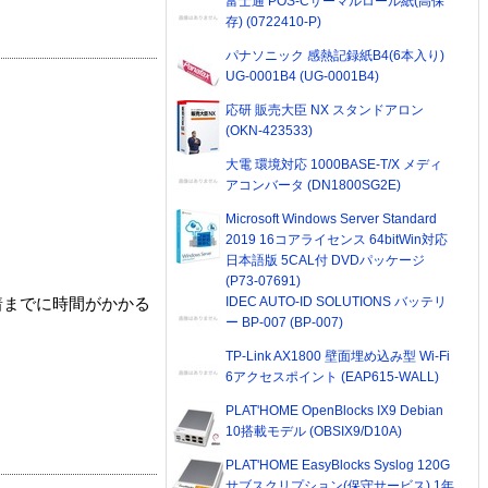
富士通 POS-Cサーマルロール紙(高保
存) (0722410-P)
パナソニック 感熱記録紙B4(6本入り)
UG-0001B4 (UG-0001B4)
応研 販売大臣 NX スタンドアロン
(OKN-423533)
大電 環境対応 1000BASE-T/X メディ
アコンバータ (DN1800SG2E)
Microsoft Windows Server Standard
2019 16コアライセンス 64bitWin対応
日本語版 5CAL付 DVDパッケージ
(P73-07691)
IDEC AUTO-ID SOLUTIONS バッテリ
着までに時間がかかる
ー BP-007 (BP-007)
TP-Link AX1800 壁面埋め込み型 Wi-Fi
6アクセスポイント (EAP615-WALL)
PLAT'HOME OpenBlocks IX9 Debian
10搭載モデル (OBSIX9/D10A)
PLAT'HOME EasyBlocks Syslog 120G
サブスクリプション(保守サービス) 1年