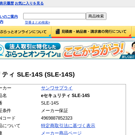
表示履歴
お気に入りを見る
払いのご案内
内
型番まとめ検索»
SLE-14S (SLE-14S)
ーカー
サンワサプライ
品名
eセキュリティ SLE-14S
番
SLE-14S
証条件
メーカー保証
ANコード
4969887852323
品について
特定商取引法に基づく表示
連
メーカー商品ページ