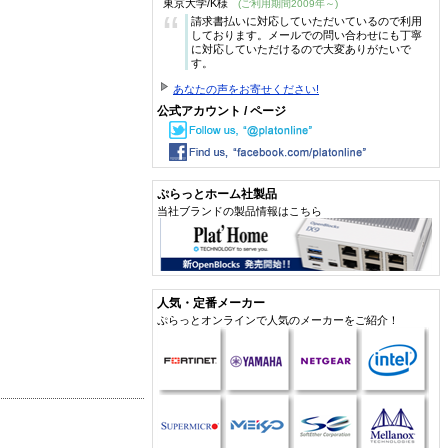
東京大学/K様
(ご利用期間2009年～)
“
請求書払いに対応していただいているので利用
しております。メールでの問い合わせにも丁寧
に対応していただけるので大変ありがたいで
す。
あなたの声をお寄せください!
公式アカウント / ページ
ぷらっとホーム社製品
当社ブランドの製品情報はこちら
人気・定番メーカー
ぷらっとオンラインで人気のメーカーをご紹介！