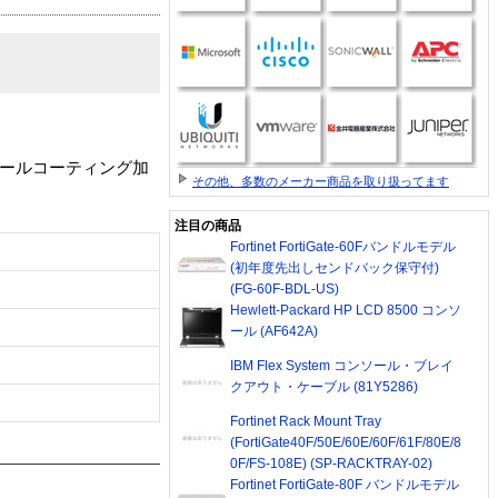
(ビニールコーティング加
その他、多数のメーカー商品を取り扱ってます
注目の商品
Fortinet FortiGate-60Fバンドルモデル
(初年度先出しセンドバック保守付)
(FG-60F-BDL-US)
Hewlett-Packard HP LCD 8500 コンソ
ール (AF642A)
IBM Flex System コンソール・ブレイ
クアウト・ケーブル (81Y5286)
Fortinet Rack Mount Tray
(FortiGate40F/50E/60E/60F/61F/80E/8
0F/FS-108E) (SP-RACKTRAY-02)
Fortinet FortiGate-80F バンドルモデル