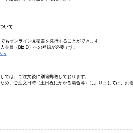
ついて
つでもオンライン見積書を発行することができます。
会員（BizID）への登録が必要です。
ちら
ましては、ご注文後に別途郵送しております。
のため、ご注文日時（土日祝にかかる場合等）によりましては、到