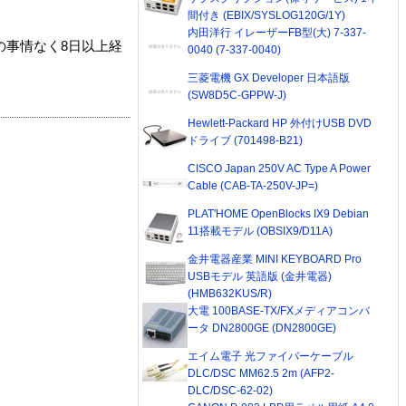
間付き (EBIX/SYSLOG120G/1Y)
内田洋行 イレーザーFB型(大) 7-337-
の事情なく8日以上経
0040 (7-337-0040)
三菱電機 GX Developer 日本語版
(SW8D5C-GPPW-J)
Hewlett-Packard HP 外付けUSB DVD
ドライブ (701498-B21)
CISCO Japan 250V AC Type A Power
Cable (CAB-TA-250V-JP=)
PLAT'HOME OpenBlocks IX9 Debian
11搭載モデル (OBSIX9/D11A)
金井電器産業 MINI KEYBOARD Pro
USBモデル 英語版 (金井電器)
(HMB632KUS/R)
大電 100BASE-TX/FXメディアコンバ
ータ DN2800GE (DN2800GE)
エイム電子 光ファイバーケーブル
DLC/DSC MM62.5 2m (AFP2-
DLC/DSC-62-02)