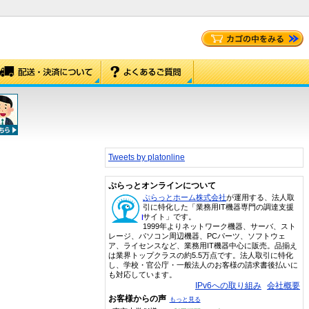
Tweets by platonline
ぷらっとオンラインについて
ぷらっとホーム株式会社
が運用する、法人取
引に特化した「業務用IT機器専門の調達支援
サイト」です。
1999年よりネットワーク機器、サーバ、スト
レージ、パソコン周辺機器、PCパーツ、ソフトウェ
ア、ライセンスなど、業務用IT機器中心に販売。品揃え
は業界トップクラスの約5.5万点です。法人取引に特化
し、学校・官公庁・一般法人のお客様の請求書後払いに
も対応しています。
IPv6への取り組み
会社概要
お客様からの声
もっと見る