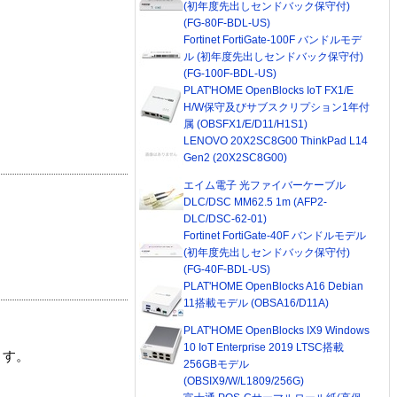
(初年度先出しセンドバック保守付)
(FG-80F-BDL-US)
Fortinet FortiGate-100F バンドルモデ
ル (初年度先出しセンドバック保守付)
(FG-100F-BDL-US)
PLAT'HOME OpenBlocks IoT FX1/E
H/W保守及びサブスクリプション1年付
属 (OBSFX1/E/D11/H1S1)
LENOVO 20X2SC8G00 ThinkPad L14
Gen2 (20X2SC8G00)
エイム電子 光ファイバーケーブル
DLC/DSC MM62.5 1m (AFP2-
DLC/DSC-62-01)
Fortinet FortiGate-40F バンドルモデル
(初年度先出しセンドバック保守付)
(FG-40F-BDL-US)
PLAT'HOME OpenBlocks A16 Debian
11搭載モデル (OBSA16/D11A)
PLAT'HOME OpenBlocks IX9 Windows
10 IoT Enterprise 2019 LTSC搭載
ます。
256GBモデル
(OBSIX9/W/L1809/256G)