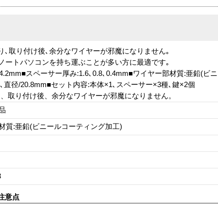
り､取り付け後､余分なワイヤーが邪魔になりません｡
､ノートパソコンを持ち運ぶことが多い方に最適です｡
径/4.2mm■スペーサー厚み:1.6､0.8､0.4mm■ワイヤー部材質:亜鉛
mm､直径/20.8mm■セット内容:本体×1､スペーサー×3種､鍵×2個
り、取り付け後、余分なワイヤーが邪魔になりません。
品
材質:亜鉛(ビニールコーティング加工)
3
注意点