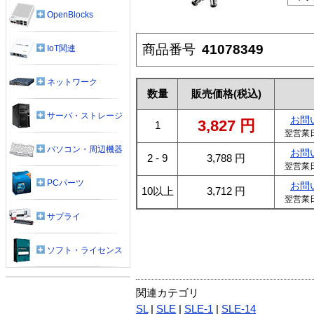
OpenBlocks
商品番号
41078349
IoT関連
ネットワーク
数量
販売価格
(税込)
サーバ・ストレージ
お問
3,827
円
1
翌営業
パソコン・周辺機器
お問
2 - 9
3,788
円
翌営業
PCパーツ
お問
10以上
3,712
円
翌営業
サプライ
ソフト・ライセンス
関連カテゴリ
SL
|
SLE
|
SLE-1
|
SLE-14