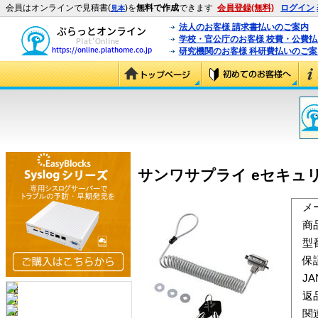
会員はオンラインで見積書(
)を
無料で作成
できます
会員登録(無料)
ログイン
見本
法人のお客様 請求書払いのご案内
学校・官公庁のお客様 校費・公費
研究機関のお客様 科研費払いのご案
サンワサプライ eセキュリティ 
メ
商
型
保
J
返
関