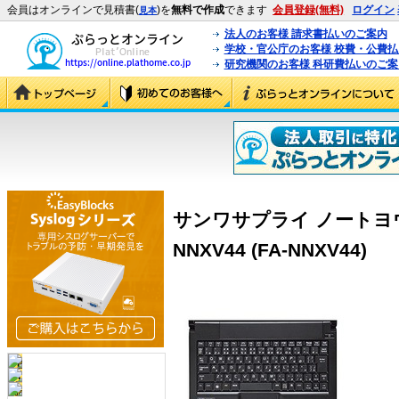
会員はオンラインで見積書(
)を
無料で作成
できます
会員登録(無料)
ログイン
見本
法人のお客様 請求書払いのご案内
学校・官公庁のお客様 校費・公費
研究機関のお客様 科研費払いのご案
サンワサプライ ノートヨウ
NNXV44 (FA-NNXV44)