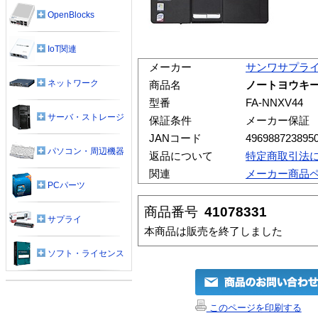
OpenBlocks
IoT関連
メーカー
サンワサプラ
ネットワーク
商品名
ノートヨウキーボ
型番
FA-NNXV44
サーバ・ストレージ
保証条件
メーカー保証
JANコード
496988723895
パソコン・周辺機器
返品について
特定商取引法
関連
メーカー商品
PCパーツ
商品番号
41078331
サプライ
本商品は販売を終了しました
ソフト・ライセンス
このページを印刷する