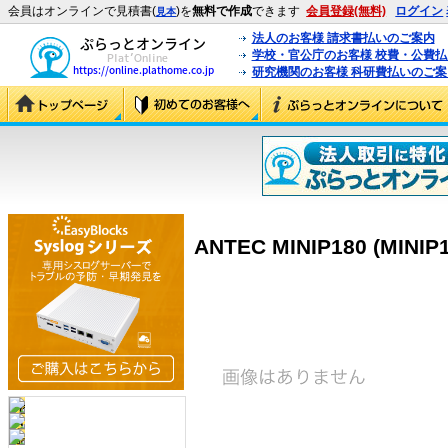
会員はオンラインで見積書(
)を
無料で作成
できます
会員登録(無料)
ログイン
見本
法人のお客様 請求書払いのご案内
学校・官公庁のお客様 校費・公費
研究機関のお客様 科研費払いのご案
ANTEC MINIP180 (MINIP1