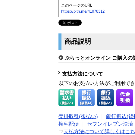
このページのURL
https://plth.me/41078312
商品説明
ぷらっとオンライン ご購入の
支払方法について
以下のお支払い方法がご利用で
売掛取引(後払い)
｜
銀行振込(後
換宅配便
｜
セブンイレブン決済
⇒
支払方法について詳しくはこ