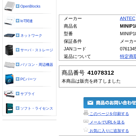
OpenBlocks
メーカー
ANTEC
IoT関連
商品名
MINIP1
型番
MINIP1
ネットワーク
保証条件
メーカ
JANコード
076134
サーバ・ストレージ
返品について
特定商
パソコン・周辺機器
商品番号
41078312
PCパーツ
本商品は販売を終了しました
サプライ
ソフト・ライセンス
このページを印刷する
メールでURLを送る
お気に入りに追加する